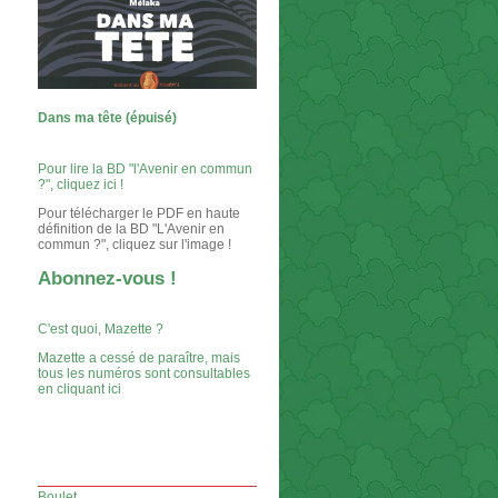
Dans ma tête (épuisé)
Pour lire la BD "l'Avenir en commun
?", cliquez ici !
Pour télécharger le PDF en haute
définition de la BD "L'Avenir en
commun ?", cliquez sur l'image !
Abonnez-vous !
C'est quoi, Mazette ?
Mazette a cessé de paraître, mais
tous les numéros sont consultables
en cliquant ici
Boulet