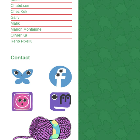
Chabd.com
Chez Kek
Gally
Maliki
Marion Montaigne
Olivier Ka
Reno Pixellu
Contact