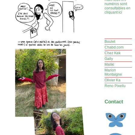
numéros sont
consultables en
cliquant ici
Boulet
Chabd.com
Chez Kek
Gally
Maliki
Marion
Montaigne
Olivier Ka
Reno Pixellu
Contact