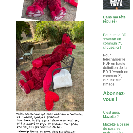
Dans ma tête
(épuisé)
Pour lire la BD
"l'Avenir en
commun ?",
cliquez ici !
Pour
télécharger le
PDF en haute
définition de la
BD "L'Avenir en
commun ?",
cliquez sur
l'image !
Abonnez-
vous !
C'est quoi,
Mazette ?
Mazette a cessé
de paraître,
mais tous les