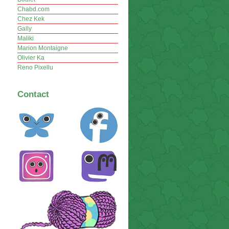
Chabd.com
Chez Kek
Gally
Maliki
Marion Montaigne
Olivier Ka
Reno Pixellu
Contact