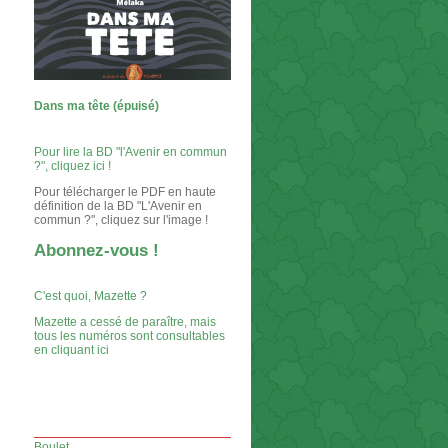
Dans ma tête (épuisé)
Pour lire la BD "l'Avenir en commun
?", cliquez ici !
Pour télécharger le PDF en haute
définition de la BD "L'Avenir en
commun ?", cliquez sur l'image !
Abonnez-vous !
C'est quoi, Mazette ?
Mazette a cessé de paraître, mais
tous les numéros sont consultables
en cliquant ici
Boulet