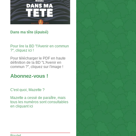
Dans ma tête (épuisé)
Pour lire la BD "l'Avenir en commun
?", cliquez ici !
Pour télécharger le PDF en haute
définition de la BD "L'Avenir en
commun ?", cliquez sur l'image !
Abonnez-vous !
C'est quoi, Mazette ?
Mazette a cessé de paraître, mais
tous les numéros sont consultables
en cliquant ici
Boulet