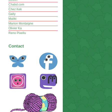
Chabd.com
Chez Kek
Gally
Maliki
Marion Montaigne
Olivier Ka
Reno Pixellu
Contact