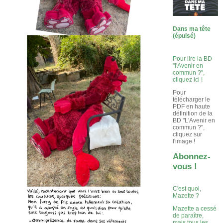
Dans ma tête
(épuisé)
Pour lire la BD
"l'Avenir en
commun ?",
cliquez ici !
Pour
télécharger le
PDF en haute
définition de la
BD "L'Avenir en
commun ?",
cliquez sur
l'image !
Abonnez-
vous !
C'est quoi,
Mazette ?
Mazette a cessé
de paraître,
mais tous les