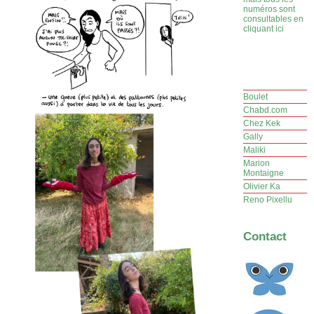
numéros sont
consultables en
cliquant ici
Boulet
Chabd.com
Chez Kek
Gally
Maliki
Marion
Montaigne
Olivier Ka
Reno Pixellu
Contact