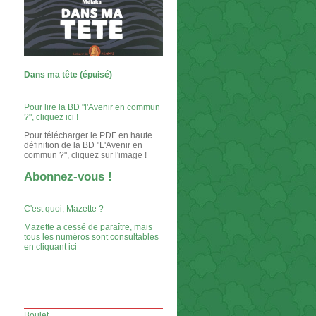
Dans ma tête (épuisé)
Pour lire la BD "l'Avenir en commun
?", cliquez ici !
Pour télécharger le PDF en haute
définition de la BD "L'Avenir en
commun ?", cliquez sur l'image !
Abonnez-vous !
C'est quoi, Mazette ?
Mazette a cessé de paraître, mais
tous les numéros sont consultables
en cliquant ici
Boulet