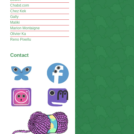
Chabd.com
Chez Kek
Gally
Maliki
Marion Montaigne
Olivier Ka
Reno Pixellu
Contact