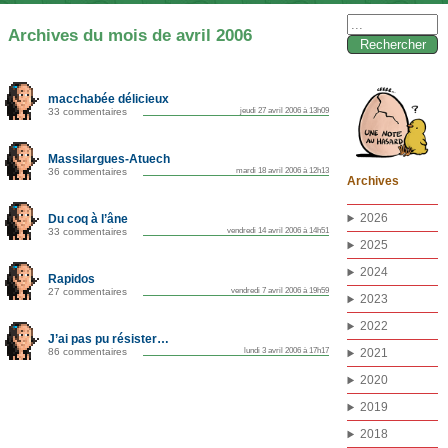
Rechercher :
Archives du mois de avril 2006
macchabée délicieux
33 commentaires
jeudi 27 avril 2006 à 13h09
Massilargues-Atuech
36 commentaires
mardi 18 avril 2006 à 12h13
Archives
2026
Du coq à l’âne
33 commentaires
vendredi 14 avril 2006 à 14h51
2025
2024
Rapidos
27 commentaires
vendredi 7 avril 2006 à 19h59
2023
2022
J’ai pas pu résister…
86 commentaires
lundi 3 avril 2006 à 17h17
2021
2020
2019
2018