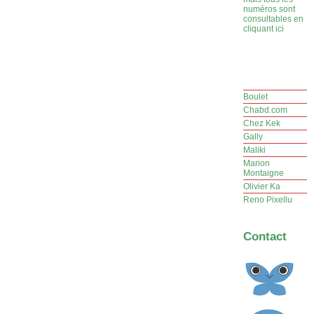
numéros sont
consultables en
cliquant ici
Boulet
Chabd.com
Chez Kek
Gally
Maliki
Marion
Montaigne
Olivier Ka
Reno Pixellu
Contact