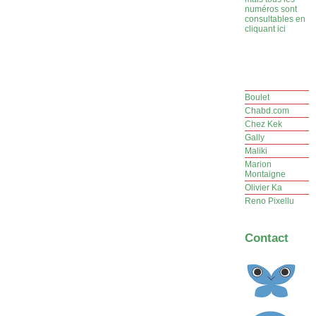
numéros sont
consultables en
cliquant ici
Boulet
Chabd.com
Chez Kek
Gally
Maliki
Marion
Montaigne
Olivier Ka
Reno Pixellu
Contact