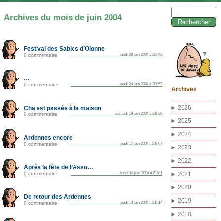
Rechercher :
Archives du mois de juin 2004
Festival des Sables d’Olonne
0 commentaire
lundi 28 juin 2004 à 20h46
…
0 commentaire
jeudi 24 juin 2004 à 20h59
Archives
2026
Cha est passée à la maison
0 commentaire
samedi 19 juin 2004 à 21h06
2025
2024
Ardennes encore
0 commentaire
jeudi 17 juin 2004 à 21h07
2023
2022
Après la fête de l’Asso…
0 commentaire
lundi 14 juin 2004 à 21h11
2021
2020
De retour des Ardennes
2019
0 commentaire
jeudi 10 juin 2004 à 21h14
2018