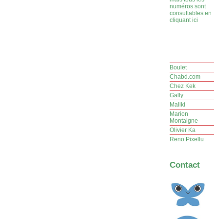
numéros sont
consultables en
cliquant ici
Boulet
Chabd.com
Chez Kek
Gally
Maliki
Marion
Montaigne
Olivier Ka
Reno Pixellu
Contact