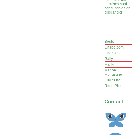
numéros sont
consultables en
cliquant ici
Boulet
Chabd.com
Chez Kek
Gally
Maliki
Marion
Montaigne
Olivier Ka
Reno Pixellu
Contact