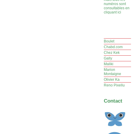
numéros sont
consultables en
cliquant ici
Boulet
Chabd.com
Chez Kek
Gally
Maliki
Marion
Montaigne
Olivier Ka
Reno Pixellu
Contact