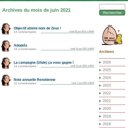
Rechercher :
Archives du mois de juin 2021
Objectif atteint nom de Zeus !
14 commentaires
lundi 28 juin 2021 à 10h05
Adoptés
19 commentaires
lundi 21 juin 2021 à 9h53
Archives
2026
La campagne (Ulule) ça vous gagne !
14 commentaires
lundi 14 juin 2021 à 9h21
2025
2024
Note annuelle Renotienne
10 commentaires
lundi 7 juin 2021 à 8h25
2023
2022
2021
2020
2019
2018