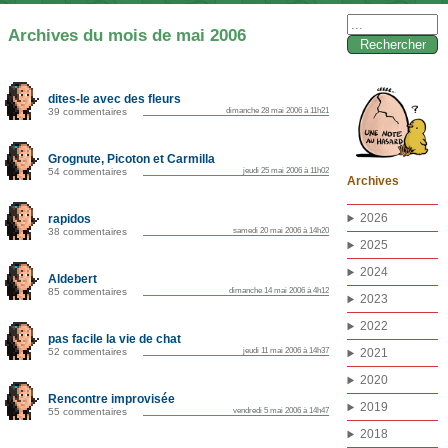
Rechercher :
Archives du mois de mai 2006
dites-le avec des fleurs
39 commentaires
dimanche 28 mai 2006 à 11h21
Grognute, Picoton et Carmilla
54 commentaires
jeudi 25 mai 2006 à 11h02
Archives
2026
rapidos
38 commentaires
samedi 20 mai 2006 à 14h20
2025
2024
Aldebert
85 commentaires
dimanche 14 mai 2006 à 4h12
2023
2022
pas facile la vie de chat
52 commentaires
jeudi 11 mai 2006 à 14h37
2021
2020
Rencontre improvisée
2019
55 commentaires
vendredi 5 mai 2006 à 14h47
2018