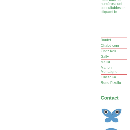
numéros sont
consultables en
cliquant ici
Boulet
Chabd.com
Chez Kek
Gally
Maliki
Marion
Montaigne
Olivier Ka
Reno Pixellu
Contact