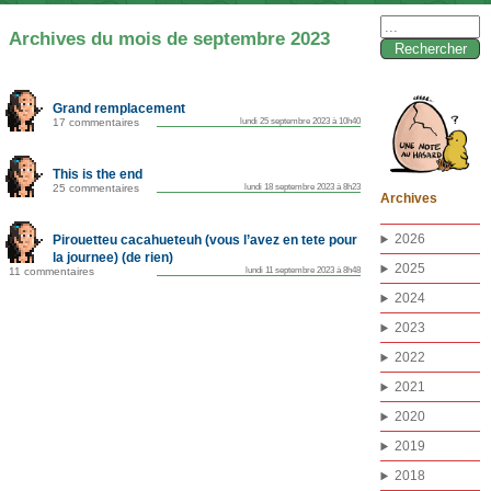
Rechercher :
Archives du mois de septembre 2023
Grand remplacement
17 commentaires
lundi 25 septembre 2023 à 10h40
This is the end
25 commentaires
lundi 18 septembre 2023 à 8h23
Archives
2026
Pirouetteu cacahueteuh (vous l’avez en tete pour
la journee) (de rien)
2025
11 commentaires
lundi 11 septembre 2023 à 8h48
2024
2023
2022
2021
2020
2019
2018