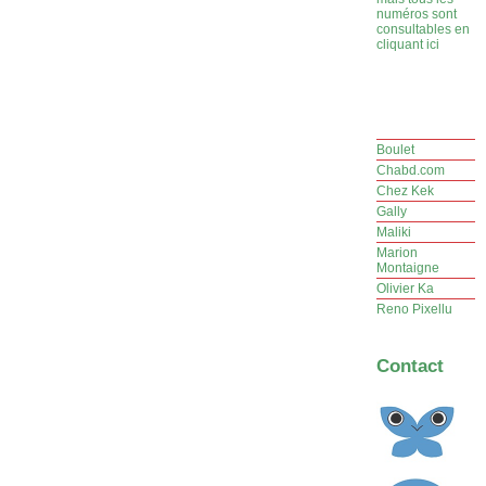
numéros sont
consultables en
cliquant ici
Boulet
Chabd.com
Chez Kek
Gally
Maliki
Marion
Montaigne
Olivier Ka
Reno Pixellu
Contact