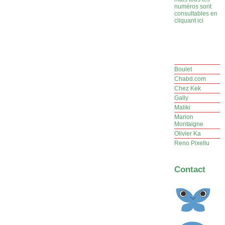
numéros sont
consultables en
cliquant ici
Boulet
Chabd.com
Chez Kek
Gally
Maliki
Marion
Montaigne
Olivier Ka
Reno Pixellu
Contact