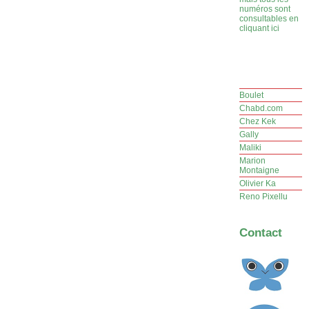
numéros sont
consultables en
cliquant ici
Boulet
Chabd.com
Chez Kek
Gally
Maliki
Marion
Montaigne
Olivier Ka
Reno Pixellu
Contact