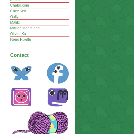
Chabd.com
Chez Kek
Gally
Maliki
Marion Montaigne
Olivier Ka
Reno Pixellu
Contact