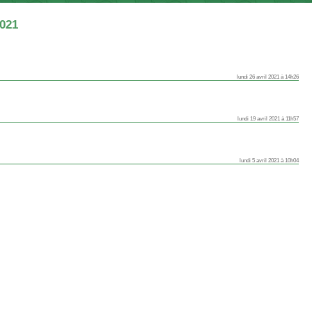
2021
lundi 26 avril 2021 à 14h26
lundi 19 avril 2021 à 11h57
lundi 5 avril 2021 à 10h04