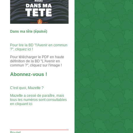
Dans ma tête (épuisé)
Pour lire la BD "l'Avenir en commun
?", cliquez ici !
Pour télécharger le PDF en haute
définition de la BD "L'Avenir en
commun ?", cliquez sur l'image !
Abonnez-vous !
C'est quoi, Mazette ?
Mazette a cessé de paraître, mais
tous les numéros sont consultables
en cliquant ici
Boulet