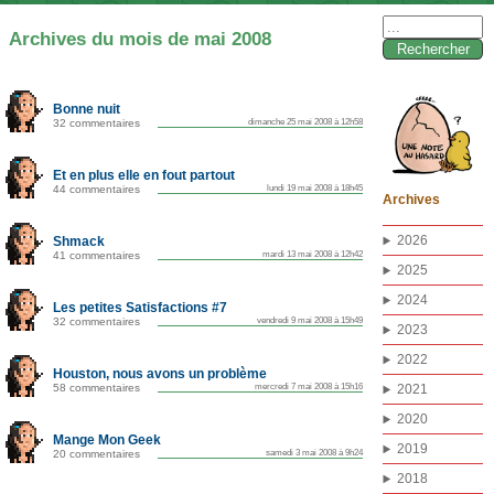
Rechercher :
Archives du mois de mai 2008
Bonne nuit
32 commentaires
dimanche 25 mai 2008 à 12h58
Et en plus elle en fout partout
44 commentaires
lundi 19 mai 2008 à 18h45
Archives
2026
Shmack
41 commentaires
mardi 13 mai 2008 à 12h42
2025
2024
Les petites Satisfactions #7
32 commentaires
vendredi 9 mai 2008 à 15h49
2023
2022
Houston, nous avons un problème
58 commentaires
mercredi 7 mai 2008 à 15h16
2021
2020
Mange Mon Geek
2019
20 commentaires
samedi 3 mai 2008 à 9h24
2018