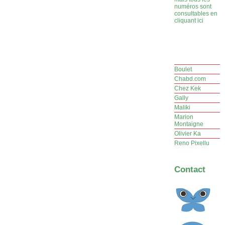
numéros sont
consultables en
cliquant ici
Boulet
Chabd.com
Chez Kek
Gally
Maliki
Marion
Montaigne
Olivier Ka
Reno Pixellu
Contact