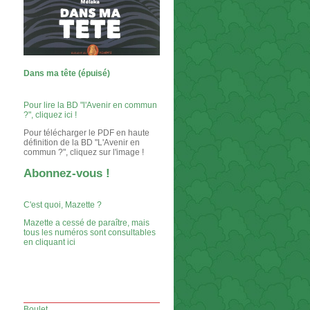
Dans ma tête (épuisé)
Pour lire la BD "l'Avenir en commun
?", cliquez ici !
Pour télécharger le PDF en haute
définition de la BD "L'Avenir en
commun ?", cliquez sur l'image !
Abonnez-vous !
C'est quoi, Mazette ?
Mazette a cessé de paraître, mais
tous les numéros sont consultables
en cliquant ici
Boulet