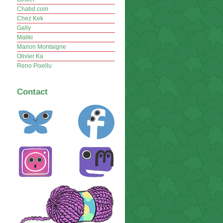
Chabd.com
Chez Kek
Gally
Maliki
Marion Montaigne
Olivier Ka
Reno Pixellu
Contact