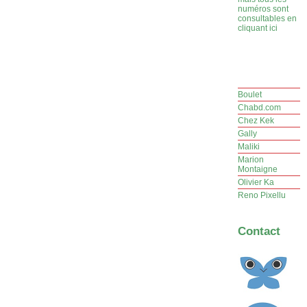
numéros sont
consultables en
cliquant ici
Boulet
Chabd.com
Chez Kek
Gally
Maliki
Marion
Montaigne
Olivier Ka
Reno Pixellu
Contact