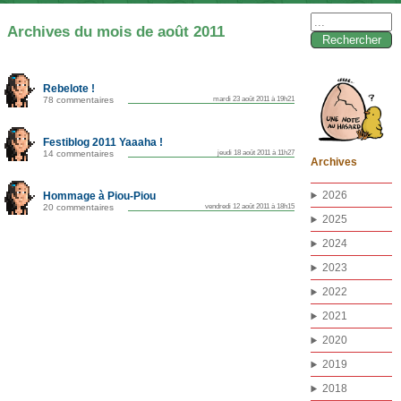
Rechercher :
Archives du mois de août 2011
Rebelote !
78 commentaires
mardi 23 août 2011 à 19h21
Festiblog 2011 Yaaaha !
14 commentaires
jeudi 18 août 2011 à 11h27
Archives
2026
Hommage à Piou-Piou
20 commentaires
vendredi 12 août 2011 à 18h15
2025
2024
2023
2022
2021
2020
2019
2018