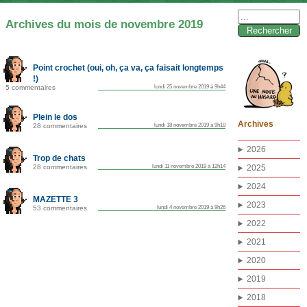
Rechercher :
Archives du mois de novembre 2019
Point crochet (oui, oh, ça va, ça faisait longtemps
!)
5 commentaires
lundi 25 novembre 2019 à 9h44
Plein le dos
Archives
28 commentaires
lundi 18 novembre 2019 à 9h18
2026
Trop de chats
28 commentaires
lundi 11 novembre 2019 à 12h14
2025
2024
MAZETTE 3
2023
53 commentaires
lundi 4 novembre 2019 à 9h26
2022
2021
2020
2019
2018