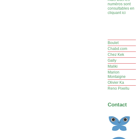
numéros sont
consultables en
cliquant ici
Boulet
Chabd.com
Chez Kek
Gally
Maliki
Marion
Montaigne
Olivier Ka
Reno Pixellu
Contact