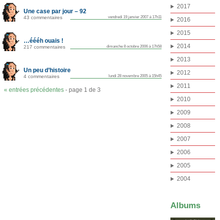
2017
Une case par jour – 92
43 commentaires
vendredi 19 janvier 2007 à 17h11
2016
2015
…éééh ouais !
2014
217 commentaires
dimanche 8 octobre 2006 à 17h58
2013
Un peu d’histoire
2012
4 commentaires
lundi 28 novembre 2005 à 15h45
2011
« entrées précédentes
- page 1 de 3
2010
2009
2008
2007
2006
2005
2004
Albums