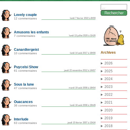
Rechercher :
Lovely couple
12 commentaires
lundi 7 février 2022 à 8h59
Amusons les enfants
7 commentaires
lundi 13 juillet 2020 à 11h26
Canardtergeist
Archives
10 commentaires
lundi 14 août 2017 à 18h56
2026
Puycelsi Show
61 commentaires
jeudi 22 novembre 2012 à 14h57
2025
2024
Sous la lune
2023
47 commentaires
mardi 19 août 2008 à 18h54
2022
Ouacances
2021
36 commentaires
lundi 18 août 2008 à 19h49
2020
2019
Interlude
63 commentaires
jeudi 15 février 2007 à 13h34
2018