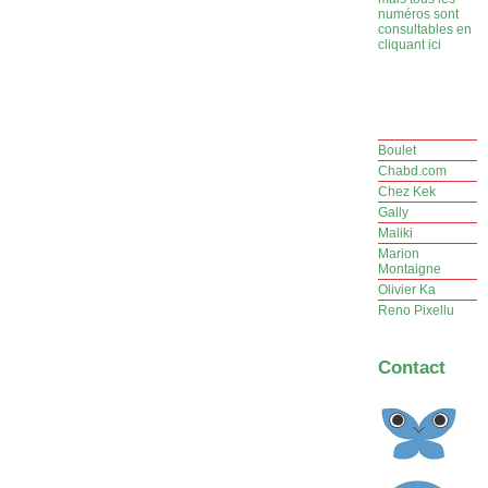
numéros sont
consultables en
cliquant ici
Boulet
Chabd.com
Chez Kek
Gally
Maliki
Marion
Montaigne
Olivier Ka
Reno Pixellu
Contact