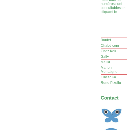
numéros sont
consultables en
cliquant ici
Boulet
Chabd.com
Chez Kek
Gally
Maliki
Marion
Montaigne
Olivier Ka
Reno Pixellu
Contact