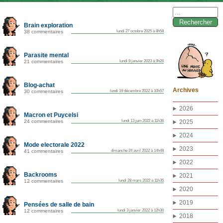
Rechercher :
Brain exploration
38 commentaires
lundi 27 octobre 2025 à 8h58
Parasite mental
21 commentaires
lundi 9 janvier 2023 à 9h26
Blog-achat
Archives
30 commentaires
lundi 19 décembre 2022 à 10h57
2026
Macron et Puycelsi
24 commentaires
lundi 13 juin 2022 à 11h36
2025
2024
Mode electorale 2022
2023
41 commentaires
dimanche 24 avril 2022 à 14h48
2022
Backrooms
2021
12 commentaires
lundi 28 mars 2022 à 11h35
2020
2019
Pensées de salle de bain
12 commentaires
lundi 3 janvier 2022 à 12h30
2018