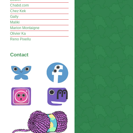
Chabd.com
Chez Kek
Gally
Maliki
Marion Montaigne
Olivier Ka
Reno Pixellu
Contact