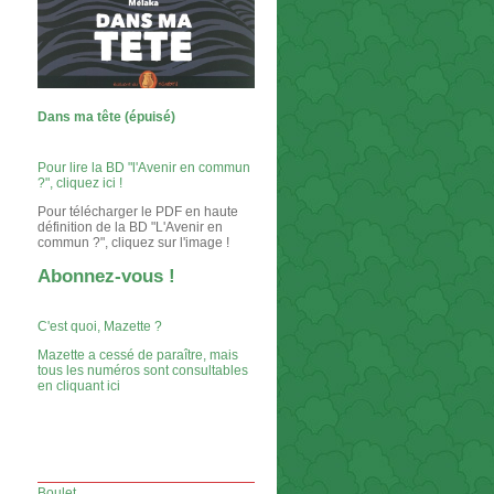
Dans ma tête (épuisé)
Pour lire la BD "l'Avenir en commun
?", cliquez ici !
Pour télécharger le PDF en haute
définition de la BD "L'Avenir en
commun ?", cliquez sur l'image !
Abonnez-vous !
C'est quoi, Mazette ?
Mazette a cessé de paraître, mais
tous les numéros sont consultables
en cliquant ici
Boulet