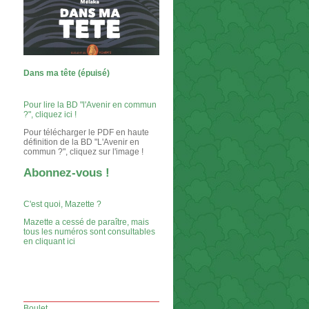
Dans ma tête (épuisé)
Pour lire la BD "l'Avenir en commun
?", cliquez ici !
Pour télécharger le PDF en haute
définition de la BD "L'Avenir en
commun ?", cliquez sur l'image !
Abonnez-vous !
C'est quoi, Mazette ?
Mazette a cessé de paraître, mais
tous les numéros sont consultables
en cliquant ici
Boulet