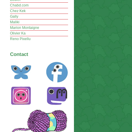
Chabd.com
Chez Kek
Gally
Maliki
Marion Montaigne
Olivier Ka
Reno Pixellu
Contact