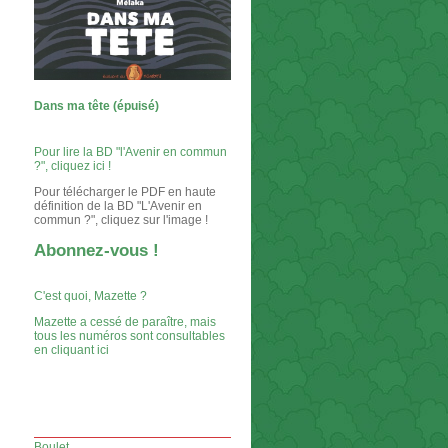
Dans ma tête (épuisé)
Pour lire la BD "l'Avenir en commun
?", cliquez ici !
Pour télécharger le PDF en haute
définition de la BD "L'Avenir en
commun ?", cliquez sur l'image !
Abonnez-vous !
C'est quoi, Mazette ?
Mazette a cessé de paraître, mais
tous les numéros sont consultables
en cliquant ici
Boulet