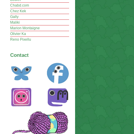
Chabd.com
Chez Kek
Gally
Maliki
Marion Montaigne
Olivier Ka
Reno Pixellu
Contact