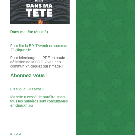
Dans ma tête (épuisé)
Pour lire la BD "l'Avenir en commun
?", cliquez ici !
Pour télécharger le PDF en haute
définition de la BD "L'Avenir en
commun ?", cliquez sur l'image !
Abonnez-vous !
C'est quoi, Mazette ?
Mazette a cessé de paraître, mais
tous les numéros sont consultables
en cliquant ici
Boulet