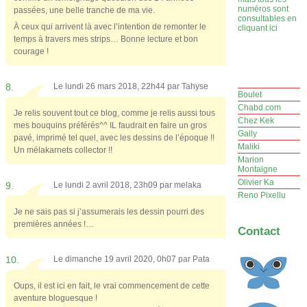
numéros sont
passées, une belle tranche de ma vie.
consultables en
À ceux qui arrivent là avec l’intention de remonter le
cliquant ici
temps à travers mes strips… Bonne lecture et bon
courage !
8.
Le lundi 26 mars 2018, 22h44 par
Tahyse
Boulet
Chabd.com
Je relis souvent tout ce blog, comme je relis aussi tous
Chez Kek
mes bouquins préférés^^ IL faudrait en faire un gros
Gally
pavé, imprimé tel quel, avec les dessins de l’époque !!
Maliki
Un mélakarnets collector !!
Marion
Montaigne
Olivier Ka
9.
Le lundi 2 avril 2018, 23h09 par
melaka
Reno Pixellu
Je ne sais pas si j’assumerais les dessin pourri des
premières années !…
Contact
10.
Le dimanche 19 avril 2020, 0h07 par
Pata
Oups, il est ici en fait, le vrai commencement de cette
aventure bloguesque !