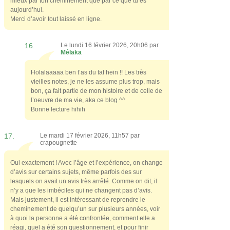
mieux par ton cheminement que par ce que tu es
aujourd’hui.
Merci d’avoir tout laissé en ligne.
16.
Le lundi 16 février 2026, 20h06 par
Mélaka
Holalaaaaa ben t’as du taf hein !! Les très
vieilles notes, je ne les assume plus trop, mais
bon, ça fait partie de mon histoire et de celle de
l’oeuvre de ma vie, aka ce blog ^^
Bonne lecture hihih
17.
Le mardi 17 février 2026, 11h57 par
crapougnette
Oui exactement ! Avec l’âge et l’expérience, on change
d’avis sur certains sujets, même parfois des sur
lesquels on avait un avis très arrêté. Comme on dit, il
n’y a que les imbéciles qui ne changent pas d’avis.
Mais justement, il est intéressant de reprendre le
cheminement de quelqu’un sur plusieurs années, voir
à quoi la personne a été confrontée, comment elle a
réagi, quel a été son questionnement, et pour finir