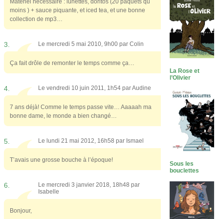
Materiel necessaire : lunettes, doritos (20 paquets qu
moins ) + sauce piquante, et iced tea, et une bonne
collection de mp3…
3.
Le mercredi 5 mai 2010, 9h00 par
Colin
Ça fait drôle de remonter le temps comme ça…
La Rose et
l’Olivier
4.
Le vendredi 10 juin 2011, 1h54 par
Audine
7 ans déjà! Comme le temps passe vite… Aaaaah ma
bonne dame, le monde a bien changé…
5.
Le lundi 21 mai 2012, 16h58 par
Ismael
T’avais une grosse bouche à l’époque!
Sous les
bouclettes
6.
Le mercredi 3 janvier 2018, 18h48 par
Isabelle
Bonjour,