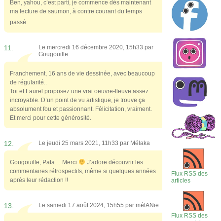
Ben, yahou, c’est parti, je commence dès maintenant
ma lecture de saumon, à contre courant du temps
passé
11.
Le mercredi 16 décembre 2020, 15h33 par
Gougouille
Franchement, 16 ans de vie dessinée, avec beaucoup
de régularité..
Toi et Laurel proposez une vrai oeuvre-fleuve assez
incroyable. D’un point de vu artistique, je trouve ça
absolument fou et passionnant. Félicitation, vraiment.
Et merci pour cette générosité.
12.
Le jeudi 25 mars 2021, 11h33 par
Mélaka
Gougouille, Pata… Merci
J’adore découvrir les
commentaires rétrospectifs, même si quelques années
Flux RSS des
après leur rédaction !!
articles
13.
Le samedi 17 août 2024, 15h55 par
mélANie
Flux RSS des