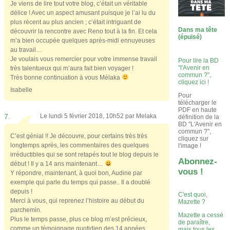
Je viens de lire tout votre blog, c’était un véritable
délice ! Avec un aspect amusant puisque je l’ai lu du
plus récent au plus ancien ; c’était intriguant de
Dans ma tête
découvrir la rencontre avec Reno tout à la fin. Et cela
(épuisé)
m’a bien occupée quelques après-midi ennuyeuses
au travail…
Je voulais vous remercier pour votre immense travail
Pour lire la BD
"l'Avenir en
très talentueux qui m’aura fait bien voyager !
commun ?",
Très bonne continuation à vous Mélaka
cliquez ici !
Isabelle
Pour
télécharger le
PDF en haute
7.
Le lundi 5 février 2018, 10h52 par
Melaka
définition de la
BD "L'Avenir en
commun ?",
C’est génial !! Je découvre, pour certains très très
cliquez sur
longtemps après, les commentaires des quelques
l'image !
irréductibles qui se sont retapés tout le blog depuis le
Abonnez-
début ! Il y a 14 ans maintenant…
vous !
Y répondre, maintenant, à quoi bon, Audine par
exemple qui parle du temps qui passe.. Il a doublé
depuis !
C'est quoi,
Merci à vous, qui reprenez l’histoire au début du
Mazette ?
parchemin.
Mazette a cessé
Plus le temps passe, plus ce blog m’est précieux,
de paraître,
comme un témoignage quotidien des 14 années
mais tous les