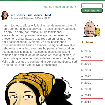
Rechercher :
Pour se mettre en jambe ►
un, deux.. un, deux.. test
le vendredi 16 janvier 2004 à 11h35
hum… toc toc… allo allo ?.. tout le monde m’entend bien ?
hum.. bonjour a tous, alors voila, je teste ce nouveau blog,
un deux un deux, bon, tout a l’air de fonctionner.
alors euh pour un premier message, je me presente
brievement, si par hasard d’autres personnes que mes
amis passent par ici.. Mélanie, 26 ans, passionnée
Archives
obsessionnelle de bande dessinée. Je signe Mélaka et je
debute dans le milieu, avec une bd parue a l’Association
2026
(Romain, coll. Mimolette). Et comme mes carnets sont
remplis d’une foultitude de bd racontant mon quotidien, je
2025
me suis dit que ce serait sympa de les mettre sur un blog.
Voila euh.. des que je comprend mieux comment on se sert
2024
de ce nouvel engin virtuel, jvous recontacte !
2023
2022
2021
2020
2019
2018