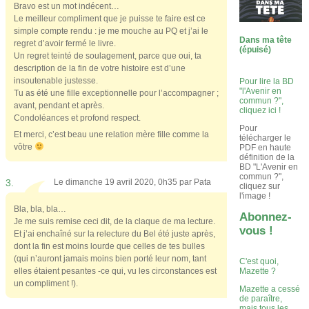
Bravo est un mot indécent…
Le meilleur compliment que je puisse te faire est ce
simple compte rendu : je me mouche au PQ et j’ai le
Dans ma tête
regret d’avoir fermé le livre.
(épuisé)
Un regret teinté de soulagement, parce que oui, ta
description de la fin de votre histoire est d’une
insoutenable justesse.
Pour lire la BD
"l'Avenir en
Tu as été une fille exceptionnelle pour l’accompagner ;
commun ?",
avant, pendant et après.
cliquez ici !
Condoléances et profond respect.
Pour
Et merci, c’est beau une relation mère fille comme la
télécharger le
vôtre
PDF en haute
définition de la
BD "L'Avenir en
commun ?",
3.
Le dimanche 19 avril 2020, 0h35 par
Pata
cliquez sur
l'image !
Bla, bla, bla…
Abonnez-
Je me suis remise ceci dit, de la claque de ma lecture.
vous !
Et j’ai enchaîné sur la relecture du Bel été juste après,
dont la fin est moins lourde que celles de tes bulles
(qui n’auront jamais moins bien porté leur nom, tant
C'est quoi,
elles étaient pesantes -ce qui, vu les circonstances est
Mazette ?
un compliment !).
Mazette a cessé
de paraître,
mais tous les