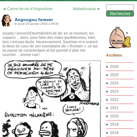
Rechercher :
◄ Carnet de vie d’Angoulème
Wabedouwap ►
Angougou forever
le jeudi 29 janvier 2004 à 8h30
youpla ! enoooOOoormément de taf, en ce moment, les
copains… alors, pour faire des notes quotidiennes, hein,
ben c’est pas facile. Heureusement, Soulman m’a scanné
la deux de couv de son exemplaire de « Romain », ce qui
se passe de commentaire et me permet d’aller me
coucher… bonne nuit !
Archives
2026
2025
2024
2023
2022
2021
2020
2019
2018