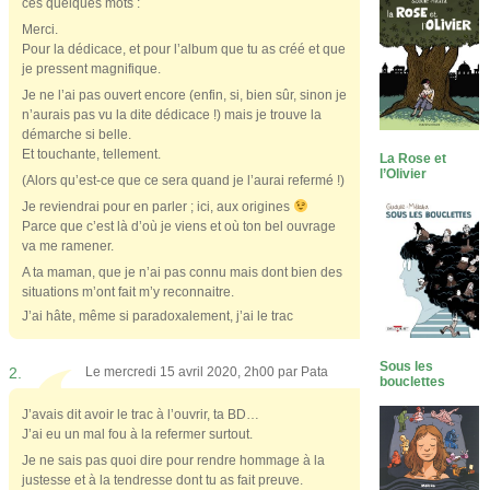
ces quelques mots :
Merci.
Pour la dédicace, et pour l’album que tu as créé et que
je pressent magnifique.
Je ne l’ai pas ouvert encore (enfin, si, bien sûr, sinon je
n’aurais pas vu la dite dédicace !) mais je trouve la
démarche si belle.
Et touchante, tellement.
La Rose et
l’Olivier
(Alors qu’est-ce que ce sera quand je l’aurai refermé !)
Je reviendrai pour en parler ; ici, aux origines
Parce que c’est là d’où je viens et où ton bel ouvrage
va me ramener.
A ta maman, que je n’ai pas connu mais dont bien des
situations m’ont fait m’y reconnaitre.
J’ai hâte, même si paradoxalement, j’ai le trac
Sous les
2.
Le mercredi 15 avril 2020, 2h00 par
Pata
bouclettes
J’avais dit avoir le trac à l’ouvrir, ta BD…
J’ai eu un mal fou à la refermer surtout.
Je ne sais pas quoi dire pour rendre hommage à la
justesse et à la tendresse dont tu as fait preuve.