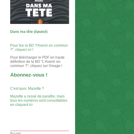
Dans ma tête (épuisé)
Pour lire la BD "l'Avenir en commun
?", cliquez ici !
Pour télécharger le PDF en haute
définition de la BD "L'Avenir en
commun ?", cliquez sur l'image !
Abonnez-vous !
C'est quoi, Mazette ?
Mazette a cessé de paraître, mais
tous les numéros sont consultables
en cliquant ici
Boulet