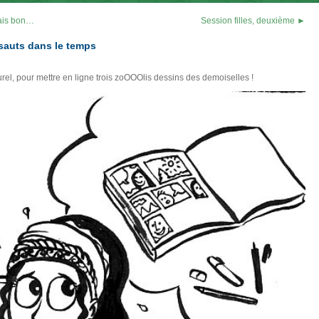
mais bon…
Session filles, deuxième ►
 sauts dans le temps
rel, pour mettre en ligne trois zoOOOlis dessins des demoiselles !