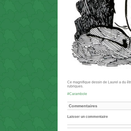
Ce magnifique dessin de Laurel a du être 
rubriques.
Carambole
Commentaires
Laisser un commentaire