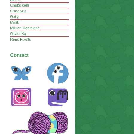
Chabd.com
Chez Kek
Gally
Maliki
Marion Montaigne
Olivier Ka
Reno Pixellu
Contact