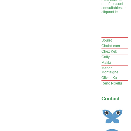
numéros sont
consultables en
cliquant ici
Boulet
Chabd.com
Chez Kek
Gally
Maliki
Marion
Montaigne
Olivier Ka
Reno Pixellu
Contact