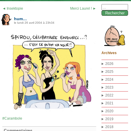
Rechercher :
◄ Insektopie
Merci Laurel ! ►
hum…
le lundi 26 avril 2004 à 23h34
Archives
2026
2025
2024
2023
2022
2021
2020
Carambole
2019
2018
Commentaires