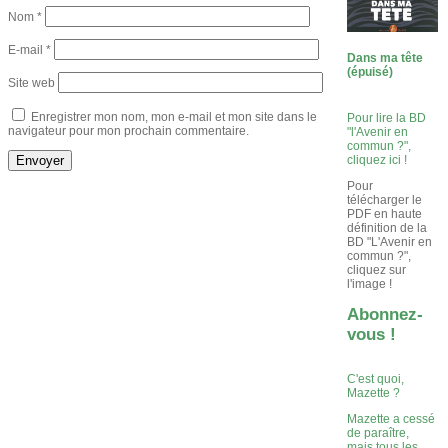
Nom
*
E-mail
*
Dans ma tête
(épuisé)
Site web
Enregistrer mon nom, mon e-mail et mon site dans le
Pour lire la BD
navigateur pour mon prochain commentaire.
"l'Avenir en
commun ?",
cliquez ici !
Pour
télécharger le
PDF en haute
définition de la
BD "L'Avenir en
commun ?",
cliquez sur
l'image !
Abonnez-
vous !
C'est quoi,
Mazette ?
Mazette a cessé
de paraître,
mais tous les