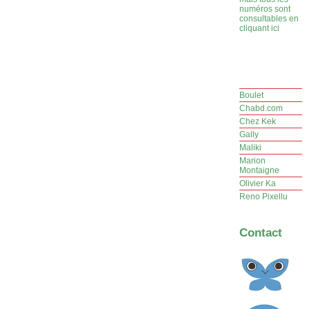
numéros sont
consultables en
cliquant ici
Boulet
Chabd.com
Chez Kek
Gally
Maliki
Marion
Montaigne
Olivier Ka
Reno Pixellu
Contact