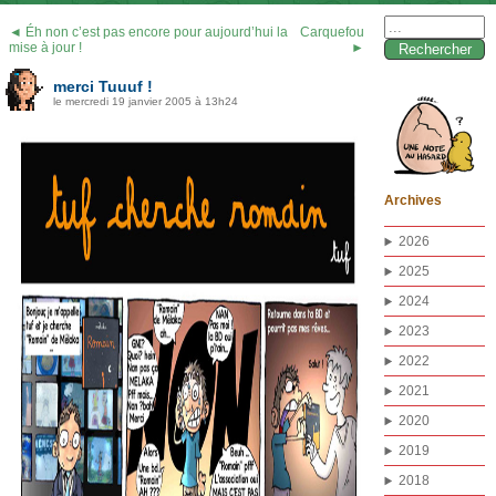
Rechercher :
◄ Éh non c’est pas encore pour aujourd’hui la
Carquefou
mise à jour !
►
merci Tuuuf !
le mercredi 19 janvier 2005 à 13h24
Archives
2026
2025
2024
2023
2022
2021
2020
2019
2018