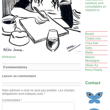
numéros sont
consultables en
cliquant ici
Boulet
Chabd.com
Chez Kek
Gally
Maliki
Artisanat
Marion
Montaigne
Olivier Ka
Commentaires
Reno Pixellu
Laisser un commentaire
Contact
Votre adresse e-mail ne sera pas publiée.
Les champs
obligatoires sont indiqués avec
*
Commentaire
*