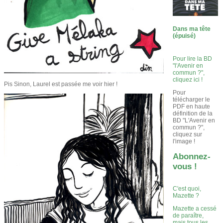
Dans ma tête
(épuisé)
Pour lire la BD
"l'Avenir en
commun ?",
cliquez ici !
Pis Sinon, Laurel est passée me voir hier !
Pour
télécharger le
PDF en haute
définition de la
BD "L'Avenir en
commun ?",
cliquez sur
l'image !
Abonnez-
vous !
C'est quoi,
Mazette ?
Mazette a cessé
de paraître,
mais tous les