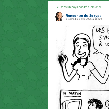
◄ Dans un pays pas très loin d’ici…
Rencontre du 3e type
le samedi 30 avril 2005 à 18h20