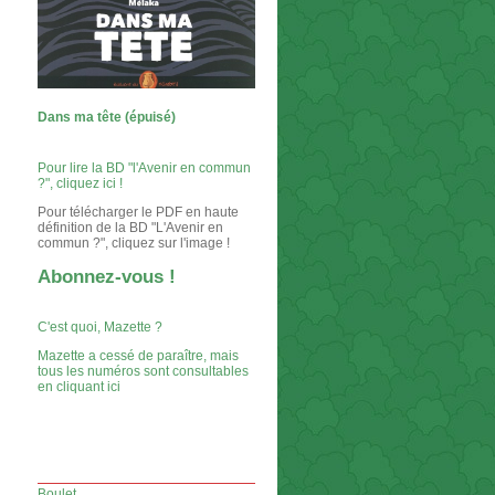
Dans ma tête (épuisé)
Pour lire la BD "l'Avenir en commun
?", cliquez ici !
Pour télécharger le PDF en haute
définition de la BD "L'Avenir en
commun ?", cliquez sur l'image !
Abonnez-vous !
C'est quoi, Mazette ?
Mazette a cessé de paraître, mais
tous les numéros sont consultables
en cliquant ici
Boulet