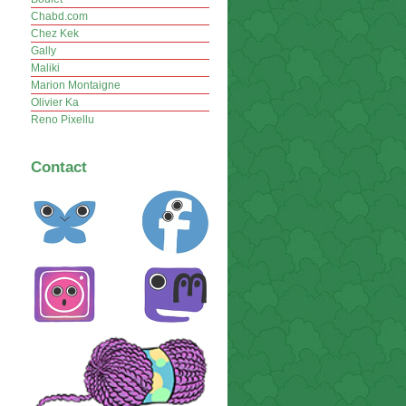
Chabd.com
Chez Kek
Gally
Maliki
Marion Montaigne
Olivier Ka
Reno Pixellu
Contact