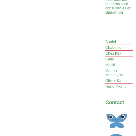
numéros sont
consultables en
cliquant ici
Boulet
Chabd.com
Chez Kek
Gally
Maliki
Marion
Montaigne
Olivier Ka
Reno Pixellu
Contact