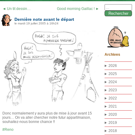
Rechercher :
◄ Un tit dessin…
Good morning Gaillac ! ►
Dernière note avant le départ
le mardi 19 juillet 2005 à 16h24
Archives
2026
2025
2024
2023
2022
2021
Donc normalement y aura plus de mise à jour avant 15
2020
jours… On va aller chercher notre futur appart/maison,
souhaitez-nous bonne chance !!
2019
Reno
2018