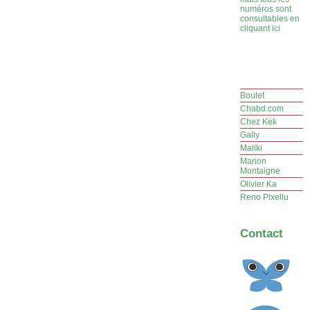
numéros sont
consultables en
cliquant ici
Boulet
Chabd.com
Chez Kek
Gally
Maliki
Marion
Montaigne
Olivier Ka
Reno Pixellu
Contact