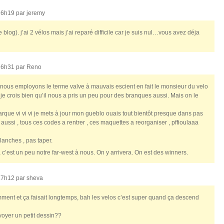
16h19 par
jeremy
blog). j’ai 2 vélos mais j’ai reparé difficile car je suis nul…vous avez déja
16h31 par
Reno
e : nous employons le terme valve à mauvais escient en fait le monsieur du velo
 et je crois bien qu’il nous a pris un peu pour des branques aussi. Mais on le
rque vi vi vi je mets à jour mon gueblo ouais tout bientôt presque dans pas
ussi , tous ces codes a rentrer , ces maquettes a reorganiser , pffioulaaa
lanches , pas taper.
 , c’est un peu notre far-west à nous. On y arrivera. On est des winners.
17h12 par
sheva
cemment et ça faisait longtemps, bah les velos c’est super quand ça descend
voyer un petit dessin??