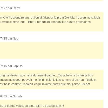
17h27 par
Ranx
lo il y a quatre ans, et j’en ai fait pour la première fois, il y a un mois. Mais
crevant comme tout… Bref, il redormira pendant les quatre prochaines
17h35 par
Nep
17h45 par
Lapuss
riginal de Ash que j’ai si durement gagné…J’ai acheté le tisheurte bon
n mois pour pouvoir me l’offrir, et toi tu fais comme si de rien n’était, et
’est belle comme un soleil, et qui m’aime pareil que moi j’aime Frieda!
18h05 par
Gudule
s la bonne valve, en plus, pfffrrrt, c’est ridicule !!!