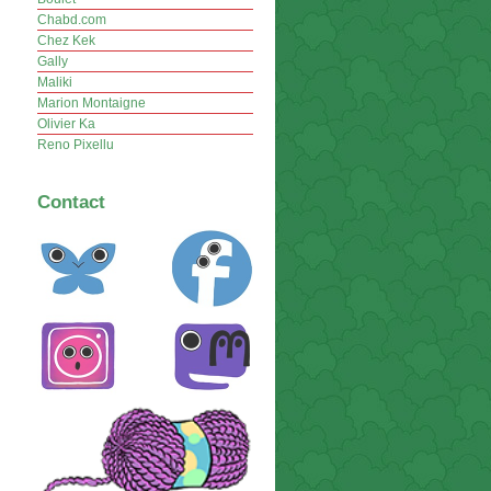
Chabd.com
Chez Kek
Gally
Maliki
Marion Montaigne
Olivier Ka
Reno Pixellu
Contact