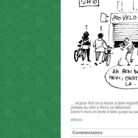
… et pour finir on a réussi à faire regon
pédale du vélo à Reno se détachait.
Dans 6 mois on tente d’aller jusqu’au p
Reno
Commentaires