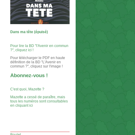
Dans ma tête (épuisé)
Pour lire la BD "l'Avenir en commun
?", cliquez ici !
Pour télécharger le PDF en haute
définition de la BD "L'Avenir en
commun ?", cliquez sur l'image !
Abonnez-vous !
C'est quoi, Mazette ?
Mazette a cessé de paraître, mais
tous les numéros sont consultables
en cliquant ici
Boulet