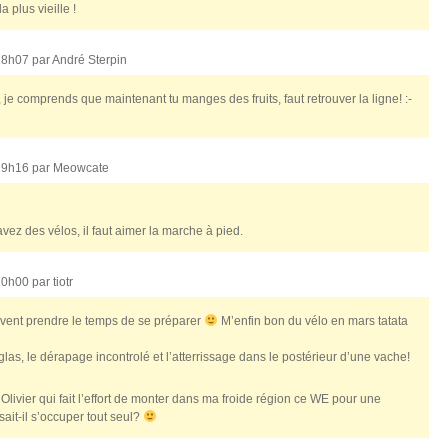
a plus vieille !
18h07 par
André Sterpin
je comprends que maintenant tu manges des fruits, faut retrouver la ligne! :-
19h16 par
Meowcate
ez des vélos, il faut aimer la marche à pied.
20h00 par
tiotr
savent prendre le temps de se préparer
M’enfin bon du vélo en mars tatata
glas, le dérapage incontrolé et l’atterrissage dans le postérieur d’une vache!
d’Olivier qui fait l’effort de monter dans ma froide région ce WE pour une
it-il s’occuper tout seul?