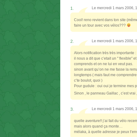
1.
Le mercredi 1 mars 2006, 
Cool! reno revient dans ton site (même 
faire un tour avec vos vélos???
2.
Le mercredi 1 mars 2006, 
Alors notification très très important
il nous a dit que c’etait un " flexible"
comprends et on ne lui en veut pas.
sinon avant qu’on ne me fasse la rema
longtemps ( mais faut me comprendre a
c’te boulot, quoi )
Pour gudule : oui oui je termine mes p
Sinon , le panneau Gaillac , c’est vrai
3.
Le mercredi 1 mars 2006, 
quelle aventure!! j’ai fait du vélo re
mais alors quand ça monte…
mélaka, à quelle adresse je peux t’en