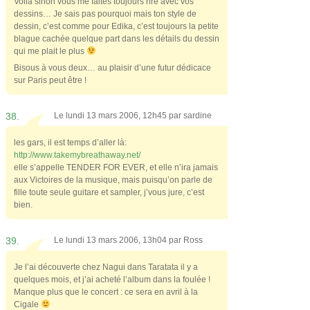
Voilà sinon vous me faites toujours rire avec vos
dessins… Je sais pas pourquoi mais ton style de
dessin, c’est comme pour Edika, c’est toujours la petite
blague cachée quelque part dans les détails du dessin
qui me plait le plus
Bisous à vous deux… au plaisir d’une futur dédicace
sur Paris peut être !
38.
Le lundi 13 mars 2006, 12h45 par
sardine
les gars, il est temps d’aller là:
http://www.takemybreathaway.net/
elle s’appelle TENDER FOR EVER, et elle n’ira jamais
aux Victoires de la musique, mais puisqu’on parle de
fille toute seule guitare et sampler, j’vous jure, c’est
bien.
39.
Le lundi 13 mars 2006, 13h04 par
Ross
Je l’ai découverte chez Nagui dans Taratata il y a
quelques mois, et j’ai acheté l’album dans la foulée !
Manque plus que le concert : ce sera en avril à la
Cigale