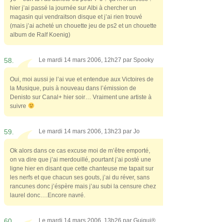
hier j’ai passé la journée sur Albi à chercher un
magasin qui vendraitson disque et j’ai rien trouvé
(mais j’ai acheté un chouette jeu de ps2 et un chouette
album de Ralf Koenig)
58.
Le mardi 14 mars 2006, 12h27 par
Spooky
Oui, moi aussi je l’ai vue et entendue aux Victoires de
la Musique, puis à nouveau dans l’émission de
Denisto sur Canal+ hier soir… Vraiment une artiste à
suivre
59.
Le mardi 14 mars 2006, 13h23 par
Jo
Ok alors dans ce cas excuse moi de m’être emporté,
on va dire que j’ai merdouillé, pourtant j’ai posté une
ligne hier en disant que cette chanteuse me tapait sur
les nerfs et que chacun ses gouts, j’ai du réver, sans
rancunes donc j’éspère mais j’au subi la censure chez
laurel donc….Encore navré.
60.
Le mardi 14 mars 2006, 13h26 par
Guigui®