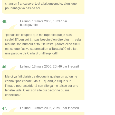
chanson française et tout allait ensemble, alors que
pourtant ça va pas de soi…
45.
Le lundi 13 mars 2006, 18h37 par
blackgazelle
"je hais les couples que me rappelle que je suis
seule!!!!!" ben voilà…pas besoin d’en dire plus….. celà
résume son humour et tout le reste, j’adore cette fille!!!
est-ce que t’as vu sa prestation a Taratata?? elle fait
une parodie de Carla Bruni!!!trop fort!!!
46.
Le lundi 13 mars 2006, 20h46 par
theossil
Merci ça fait plaisir de découvrir quelqu’un qu’on ne
connait pas encore. Mais… quand je clique sur
l’image pour accéder à son site ça me laisse sur une
fenêtre vide. C’est son site qui déconne où ma
conection?
47.
Le lundi 13 mars 2006, 20h51 par
theossil