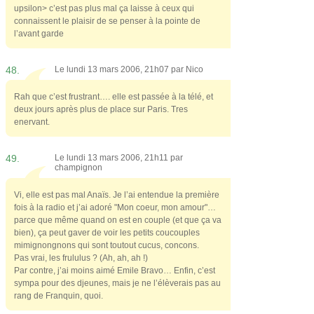
upsilon> c’est pas plus mal ça laisse à ceux qui
connaissent le plaisir de se penser à la pointe de
l’avant garde
48.
Le lundi 13 mars 2006, 21h07 par
Nico
Rah que c’est frustrant…. elle est passée à la télé, et
deux jours après plus de place sur Paris. Tres
enervant.
49.
Le lundi 13 mars 2006, 21h11 par
champignon
Vi, elle est pas mal Anaïs. Je l’ai entendue la première
fois à la radio et j’ai adoré "Mon coeur, mon amour"…
parce que même quand on est en couple (et que ça va
bien), ça peut gaver de voir les petits coucouples
mimignongnons qui sont toutout cucus, concons.
Pas vrai, les frululus ? (Ah, ah, ah !)
Par contre, j’ai moins aimé Emile Bravo… Enfin, c’est
sympa pour des djeunes, mais je ne l’élèverais pas au
rang de Franquin, quoi.