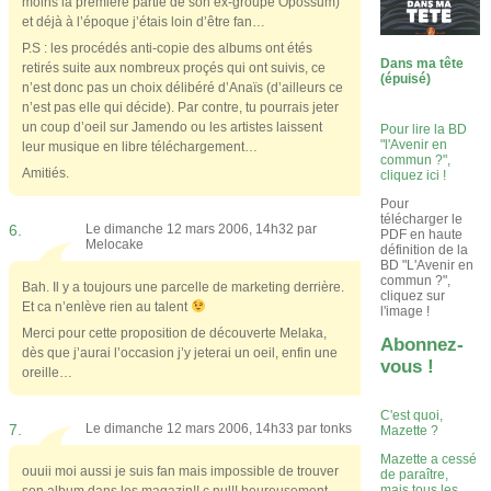
moins la première partie de son ex-groupe Opossum)
et déjà à l’époque j’étais loin d’être fan…
P.S : les procédés anti-copie des albums ont étés
Dans ma tête
retirés suite aux nombreux proçés qui ont suivis, ce
(épuisé)
n’est donc pas un choix délibéré d’Anaïs (d’ailleurs ce
n’est pas elle qui décide). Par contre, tu pourrais jeter
un coup d’oeil sur Jamendo ou les artistes laissent
Pour lire la BD
"l'Avenir en
leur musique en libre téléchargement…
commun ?",
Amitiés.
cliquez ici !
Pour
télécharger le
6.
Le dimanche 12 mars 2006, 14h32 par
PDF en haute
Melocake
définition de la
BD "L'Avenir en
commun ?",
Bah. Il y a toujours une parcelle de marketing derrière.
cliquez sur
Et ca n’enlève rien au talent
l'image !
Merci pour cette proposition de découverte Melaka,
Abonnez-
dès que j’aurai l’occasion j’y jeterai un oeil, enfin une
vous !
oreille…
C'est quoi,
7.
Le dimanche 12 mars 2006, 14h33 par
tonks
Mazette ?
Mazette a cessé
ouuii moi aussi je suis fan mais impossible de trouver
de paraître,
mais tous les
son album dans les magazin!! c nul!! heureusement