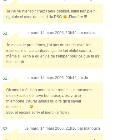
Je l’ai vu hier soir chez l’père denisot. mimi tout plein,
rigolote et avec un t-shirt du PSG
J’hadère !!!
61.
Le mardi 14 mars 2006, 13h49 par
melaka
Jo > pas de problèmes, j’ai pas de soucis avec les
insultes, moi, au contraire, ça me fait plutôt sourire..
même si Reno a eu envie de t’étriper pour ce que tu as
écrit, uhuh
62.
Le mardi 14 mars 2006, 20h42 par
Jo
Ok merci mél, bon pour mister reno tu lui transmets
mes excuses de larve honteuse, c’est vrai je
m’emporte, j’aurai jamais du dire qu’il savait
dessiner……
Bye, et encore sorry et merci (sifflote).
63.
Le mardi 14 mars 2006, 21h10 par
manouch