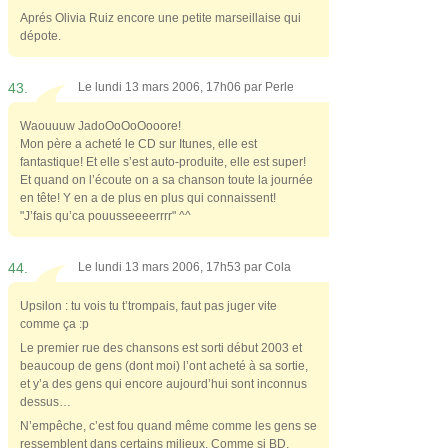
Aprés Olivia Ruiz encore une petite marseillaise qui
dépote.
43.
Le lundi 13 mars 2006, 17h06 par
Perle
Waouuuw JadoOoOoOooore!
Mon père a acheté le CD sur Itunes, elle est
fantastique! Et elle s’est auto-produite, elle est super!
Et quand on l’écoute on a sa chanson toute la journée
en tête! Y en a de plus en plus qui connaissent!
"J’fais qu’ca pouusseeeerrrr" ^^
44.
Le lundi 13 mars 2006, 17h53 par
Cola
Upsilon : tu vois tu t’trompais, faut pas juger vite
comme ça :p
Le premier rue des chansons est sorti début 2003 et
beaucoup de gens (dont moi) l’ont acheté à sa sortie,
et y’a des gens qui encore aujourd’hui sont inconnus
dessus…
N’empêche, c’est fou quand même comme les gens se
ressemblent dans certains milieux. Comme si BD,