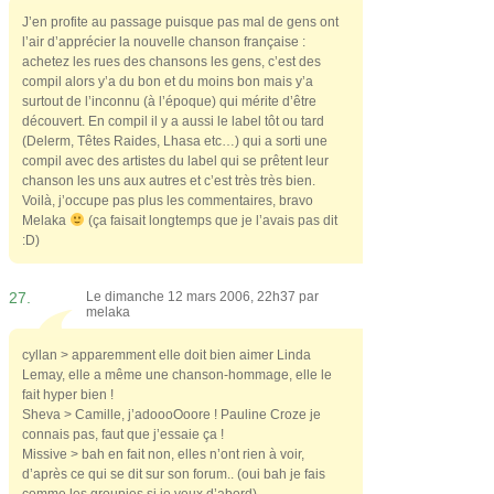
J’en profite au passage puisque pas mal de gens ont
l’air d’apprécier la nouvelle chanson française :
achetez les rues des chansons les gens, c’est des
compil alors y’a du bon et du moins bon mais y’a
surtout de l’inconnu (à l’époque) qui mérite d’être
découvert. En compil il y a aussi le label tôt ou tard
(Delerm, Têtes Raides, Lhasa etc…) qui a sorti une
compil avec des artistes du label qui se prêtent leur
chanson les uns aux autres et c’est très très bien.
Voilà, j’occupe pas plus les commentaires, bravo
Melaka
(ça faisait longtemps que je l’avais pas dit
:D)
27.
Le dimanche 12 mars 2006, 22h37 par
melaka
cyllan > apparemment elle doit bien aimer Linda
Lemay, elle a même une chanson-hommage, elle le
fait hyper bien !
Sheva > Camille, j’adoooOoore ! Pauline Croze je
connais pas, faut que j’essaie ça !
Missive > bah en fait non, elles n’ont rien à voir,
d’après ce qui se dit sur son forum.. (oui bah je fais
comme les groupies si je veux d’abord)