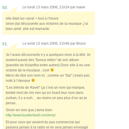
50.
Le lundi 13 mars 2006, 21h24 par
marie
elle était sur canal + tout a l’heure
sinon jlai découverte aux victoires de la musique ,j’ai
bien aimé ,elle est marrante
51.
Le lundi 13 mars 2006, 21h46 par
Bruno
Je l’avais décourverte il y a quelques mois à la télé, ils
avaient passé des "bonus vidéo" de son album
(parodie de Kolantha entre autres) Donc elle à eu une
victoire de la musique , cool
Merci de dire son nom ici , comme un "bip" j’avais pas
noté à l’époque
"Les blérots de Ravel" ça c’est un nom qui marque,
tombé mort de rire rien qu’en lisant leur nom dans
zurban, il y a euh… au moins un peu plus d’un an je
pense…
Sinon en voix que j’aime bien :
http://www.bastienbalt.com/emy/
Et pour ceux qui veulent du pas commercial qui
passera jamais à la radio et ne sera jamais envisagé