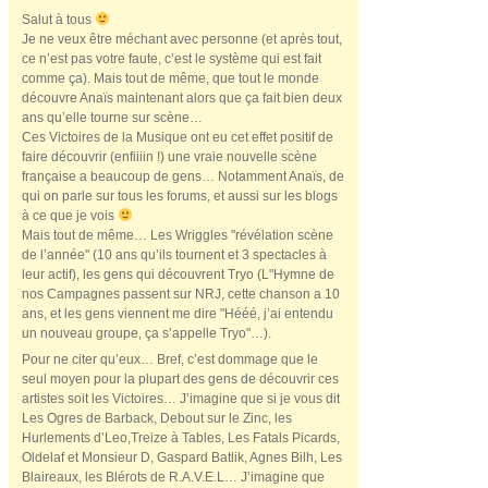
Salut à tous
Je ne veux être méchant avec personne (et après tout,
ce n’est pas votre faute, c’est le système qui est fait
comme ça). Mais tout de même, que tout le monde
découvre Anaïs maintenant alors que ça fait bien deux
ans qu’elle tourne sur scène…
Ces Victoires de la Musique ont eu cet effet positif de
faire découvrir (enfiiiin !) une vraie nouvelle scène
française a beaucoup de gens… Notamment Anaïs, de
qui on parle sur tous les forums, et aussi sur les blogs
à ce que je vois
Mais tout de même… Les Wriggles "révélation scène
de l’année" (10 ans qu’ils tournent et 3 spectacles à
leur actif), les gens qui découvrent Tryo (L"Hymne de
nos Campagnes passent sur NRJ, cette chanson a 10
ans, et les gens viennent me dire "Hééé, j’ai entendu
un nouveau groupe, ça s’appelle Tryo"…).
Pour ne citer qu’eux… Bref, c’est dommage que le
seul moyen pour la plupart des gens de découvrir ces
artistes soit les Victoires… J’imagine que si je vous dit
Les Ogres de Barback, Debout sur le Zinc, les
Hurlements d’Leo,Treize à Tables, Les Fatals Picards,
Oldelaf et Monsieur D, Gaspard Batlik, Agnes Bilh, Les
Blaireaux, les Blérots de R.A.V.E.L… J’imagine que