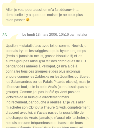
Aller, je vote pour aussi, on m’a fait découvrir la
demoiselle il y a quelques mois et je ne peux plus
m’en passer
36.
Le lundi 13 mars 2006, 10h16 par
melaka
Upsilon > tutafait d’acc avec toi, et comme Néwick je
connais tryo et les wriggles depuis hyper longtemps
(fredo si jamais tu me lis, grosse bisouille !!) et les
autres groupes aussi (j’ai fait des chroniques de CD
pendant des années à Psikopat, ça m’a aidé à
connaître tous ces groupes et des plus inconnus
encore comme les Zablocks ou les Zourilles ou Sue et
les Salamandres ou les Fatals Picards etc etc), mais je
découvre tout juste la belle Anaïs (connaissais pas son
groupe). Comme j’ai pas la télé ça vient pas des
victoires de la musique directement mais
indirectement, par bouche à oreilles. Et je vais aller
m’acheter son CD tout à l’heure (ciwidi, complètement
d’accord avec toi, si j’avais pas eu la possibilité de
telecharger du Anaïs, jamais je n’aurai été l’acheter, je
ne suis pas une fréquenteuse de fnacs et de leurs
bornes d’écoute. Sinon Wally j’aime bien aussi :o).