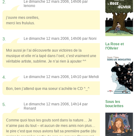
2.
Le dimanche 12 mars 2006, 14h06 par
lenono
j’ouvre mes oreilles,
merci les frululus.
3.
Le dimanche 12 mars 2006, 14h06 par
Noni
La Rose et
l’Olivier
Moi aussi je l’ai découverte aux victoires de la
musique et elle m’a tapé dans l’oeil, c’est vraiment une
véritable artiste, sublime. Je n’ai rien à ajouter ^^
4.
Le dimanche 12 mars 2006, 14h10 par
Mehdi
Bon, ben j’attend que ma soeur s’achète le CD ^_^
Sous les
5.
Le dimanche 12 mars 2006, 14h14 par
bouclettes
Renard
Comme quoi tous les gouts sont dans la nature… Je
n’aime pas du tout – et aucun de mes amis non plus…
le pire c’est que nous avions fait sa première partie (du