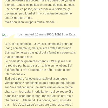
bon ben désolé les cocos, mais je trouve que ça reste
bien plat toutes les petites chansons de cette nenette.
une écoute ça passe, deux aussi, à la troisième ça
devient un peu lourd et il n’y a pas eu de quatrième
ces 15 derniers mois.
Mais bon, il en faut pour tout le monde…
64.
Le mercredi 15 mars 2006, 16h33 par
Zaza
Bon, je r’commence… J’avais commencé à écrire un
loong commentaire, mais j’ai été arrêtée dans mon
élan par je ne sais pas quoi qui a fermé ma page sans
que je demande rien.
Je disais donc qu’en cherchant sur Wiki, je me suis
retrouvée par hasard sur un article sur toi et que j’ai
été épatée (il m’en faut peu) : le début d’une gloire
internationale ?
Et d’autre part, j’ai écouté ta radio et ta curieuse
version (assez horipilante je dois dire) de "poupée de
son" m’a fait penser à une autre version de la même
chanson – tout autant horipilante – qui se trouve être
dans ma discographie, par France Gall "selbst" mais
chantée en…Allemand ! Ca donne, hein, j’vous dis
pas… Ici, c’est à ça qu’on carbure dans les soirées !