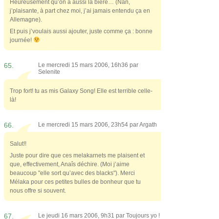
Heureusement qu’on a aussi la bière… (Nan,
j’plaisante, à part chez moi, j’ai jamais entendu ça en
Allemagne).
Et puis j’voulais aussi ajouter, juste comme ça : bonne
journée!
65.
Le mercredi 15 mars 2006, 16h36 par
Selenite
Trop fort! tu as mis Galaxy Song! Elle est terrible celle-
là!
66.
Le mercredi 15 mars 2006, 23h54 par
Argath
Salut!!
Juste pour dire que ces melakarnets me plaisent et
que, effectivement, Anaîs déchire. (Moi j’aime
beaucoup "elle sort qu’avec des blacks"). Merci
Mélaka pour ces petites bulles de bonheur que tu
nous offre si souvent.
67.
Le jeudi 16 mars 2006, 9h31 par
Toujours yo !