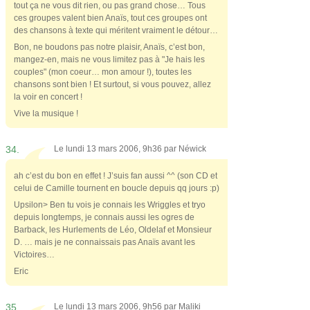
tout ça ne vous dit rien, ou pas grand chose… Tous
ces groupes valent bien Anaïs, tout ces groupes ont
des chansons à texte qui méritent vraiment le détour…
Bon, ne boudons pas notre plaisir, Anaïs, c’est bon,
mangez-en, mais ne vous limitez pas à "Je hais les
couples" (mon coeur… mon amour !), toutes les
chansons sont bien ! Et surtout, si vous pouvez, allez
la voir en concert !
Vive la musique !
34.
Le lundi 13 mars 2006, 9h36 par
Néwick
ah c’est du bon en effet ! J’suis fan aussi ^^ (son CD et
celui de Camille tournent en boucle depuis qq jours :p)
Upsilon> Ben tu vois je connais les Wriggles et tryo
depuis longtemps, je connais aussi les ogres de
Barback, les Hurlements de Léo, Oldelaf et Monsieur
D. … mais je ne connaissais pas Anaïs avant les
Victoires…
Eric
35.
Le lundi 13 mars 2006, 9h56 par
Maliki