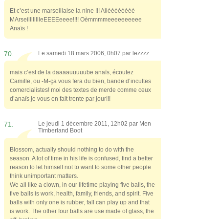
Et c’est une marseillaise la nine !!! Alléééééééé
MArseilllllllleEEEEeeee!!!! Oèmmmmeeeeeeeeee
Anaïs !
70.
Le samedi 18 mars 2006, 0h07 par
lezzzz
mais c’est de la daaaauuuuube anaïs, écoutez
Camille, ou -M-ça vous fera du bien, bande d’incultes
comercialistes! moi des textes de merde comme ceux
d’anaïs je vous en fait trente par jour!!!
71.
Le jeudi 1 décembre 2011, 12h02 par
Men
Timberland Boot
Blossom, actually should nothing to do with the
season. A lot of time in his life is confused, find a better
reason to let himself not to want to some other people
think unimportant matters.
We all like a clown, in our lifetime playing five balls, the
five balls is work, health, family, friends, and spirit. Five
balls with only one is rubber, fall can play up and that
is work. The other four balls are use made of glass, the