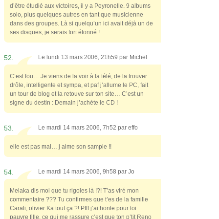
d’être étudié aux victoires, il y a Peyronelle. 9 albums
solo, plus quelques autres en tant que musicienne
dans des groupes. Là si quelqu’un ici avait déjà un de
ses disques, je serais fort étonné !
52.
Le lundi 13 mars 2006, 21h59 par
Michel
C’est fou… Je viens de la voir à la télé, de la trouver
drôle, intelligente et sympa, et paf j’allume le PC, fait
un tour de blog et la retouve sur ton site… C’est un
signe du destin : Demain j’achète le CD !
53.
Le mardi 14 mars 2006, 7h52 par
effo
elle est pas mal… j aime son sample !!
54.
Le mardi 14 mars 2006, 9h58 par
Jo
Melaka dis moi que tu rigoles là !?! T’as viré mon
commentaire ??? Tu confirmes que t’es de la famille
Carali, olivier Ka tout ça ?! Pfff j’ai honte pour toi
pauvre fille, ce qui me rassure c’est que ton p’tit Reno