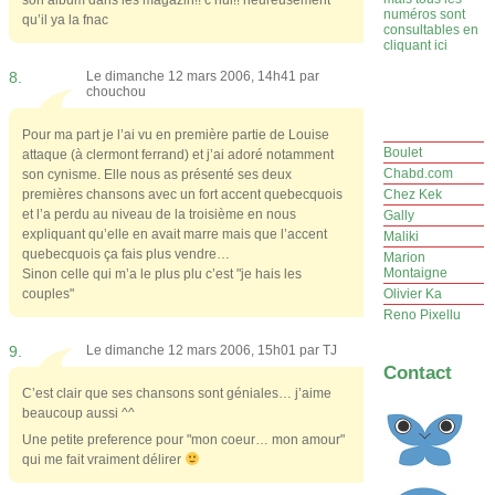
numéros sont
qu’il ya la fnac
consultables en
cliquant ici
8.
Le dimanche 12 mars 2006, 14h41 par
chouchou
Pour ma part je l’ai vu en première partie de Louise
Boulet
attaque (à clermont ferrand) et j’ai adoré notamment
Chabd.com
son cynisme. Elle nous as présenté ses deux
premières chansons avec un fort accent quebecquois
Chez Kek
et l’a perdu au niveau de la troisième en nous
Gally
expliquant qu’elle en avait marre mais que l’accent
Maliki
quebecquois ça fais plus vendre…
Marion
Montaigne
Sinon celle qui m’a le plus plu c’est "je hais les
couples"
Olivier Ka
Reno Pixellu
9.
Le dimanche 12 mars 2006, 15h01 par
TJ
Contact
C’est clair que ses chansons sont géniales… j’aime
beaucoup aussi ^^
Une petite preference pour "mon coeur… mon amour"
qui me fait vraiment délirer