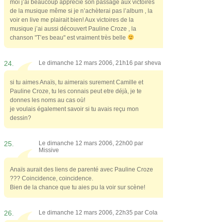
moi j’ai beaucoup apprécié son passage aux victoires
de la musique même si je n’achèterai pas l’album , la
voir en live me plairait bien! Aux victoires de la
musique j’ai aussi découvert Pauline Croze , la
chanson "T’es beau" est vraiment très belle
24.
Le dimanche 12 mars 2006, 21h16 par
sheva
si tu aimes Anaïs, tu aimerais surement Camille et
Pauline Croze, tu les connais peut etre déjà, je te
donnes les noms au cas où!
je voulais également savoir si tu avais reçu mon
dessin?
25.
Le dimanche 12 mars 2006, 22h00 par
Missive
Anaïs aurait des liens de parenté avec Pauline Croze
??? Coincidence, coincidence.
Bien de la chance que tu aies pu la voir sur scène!
26.
Le dimanche 12 mars 2006, 22h35 par
Cola