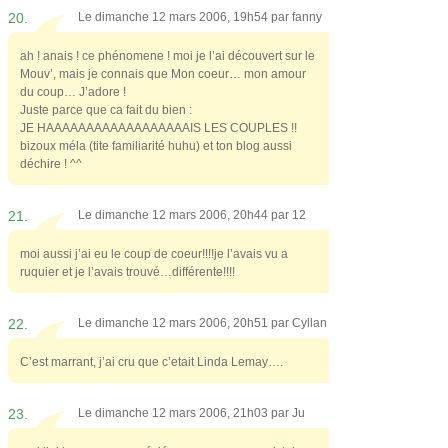
20.
Le dimanche 12 mars 2006, 19h54 par
fanny
ah ! anais ! ce phénomene ! moi je l’ai découvert sur le
Mouv’, mais je connais que Mon coeur… mon amour
du coup… J’adore !
Juste parce que ca fait du bien :
JE HAAAAAAAAAAAAAAAAAAIS LES COUPLES !!
bizoux méla (tite familiarité huhu) et ton blog aussi
déchire ! ^^
21.
Le dimanche 12 mars 2006, 20h44 par
12
moi aussi j’ai eu le coup de coeur!!!!je l’avais vu a
ruquier et je l’avais trouvé…différente!!!!
22.
Le dimanche 12 mars 2006, 20h51 par
Cyllan
C’est marrant, j’ai cru que c’etait Linda Lemay….
23.
Le dimanche 12 mars 2006, 21h03 par
Ju