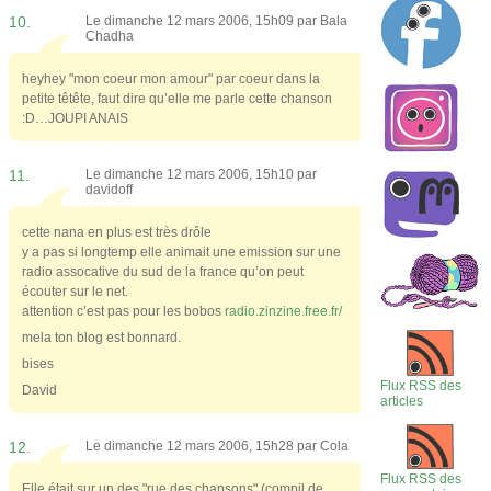
10.
Le dimanche 12 mars 2006, 15h09 par
Bala
Chadha
heyhey "mon coeur mon amour" par coeur dans la
petite têtête, faut dire qu’elle me parle cette chanson
:D…JOUPI ANAIS
11.
Le dimanche 12 mars 2006, 15h10 par
davidoff
cette nana en plus est très drôle
y a pas si longtemp elle animait une emission sur une
radio assocative du sud de la france qu’on peut
écouter sur le net.
attention c’est pas pour les bobos
radio.zinzine.free.fr/
mela ton blog est bonnard.
bises
Flux RSS des
David
articles
12.
Le dimanche 12 mars 2006, 15h28 par
Cola
Flux RSS des
Elle était sur un des "rue des chansons" (compil de