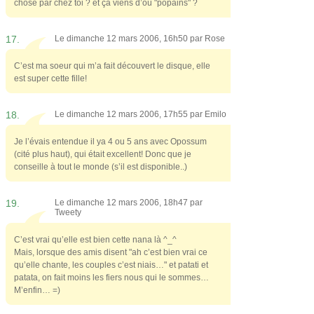
chose par chez toi ? et ça viens d’où "popains" ?
17.
Le dimanche 12 mars 2006, 16h50 par
Rose
C’est ma soeur qui m’a fait découvert le disque, elle
est super cette fille!
18.
Le dimanche 12 mars 2006, 17h55 par
Emilo
Je l’évais entendue il ya 4 ou 5 ans avec Opossum
(cité plus haut), qui était excellent! Donc que je
conseille à tout le monde (s’il est disponible..)
19.
Le dimanche 12 mars 2006, 18h47 par
Tweety
C’est vrai qu’elle est bien cette nana là ^_^
Mais, lorsque des amis disent "ah c’est bien vrai ce
qu’elle chante, les couples c’est niais…" et patati et
patata, on fait moins les fiers nous qui le sommes…
M’enfin… =)