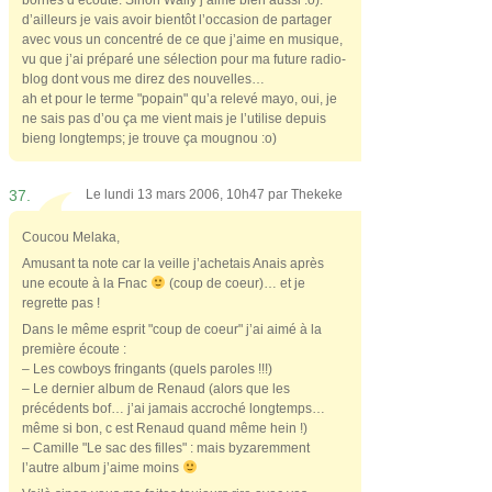
d’ailleurs je vais avoir bientôt l’occasion de partager
avec vous un concentré de ce que j’aime en musique,
vu que j’ai préparé une sélection pour ma future radio-
blog dont vous me direz des nouvelles…
ah et pour le terme "popain" qu’a relevé mayo, oui, je
ne sais pas d’ou ça me vient mais je l’utilise depuis
bieng longtemps; je trouve ça mougnou :o)
37.
Le lundi 13 mars 2006, 10h47 par
Thekeke
Coucou Melaka,
Amusant ta note car la veille j’achetais Anais après
une ecoute à la Fnac
(coup de coeur)… et je
regrette pas !
Dans le même esprit "coup de coeur" j’ai aimé à la
première écoute :
– Les cowboys fringants (quels paroles !!!)
– Le dernier album de Renaud (alors que les
précédents bof… j’ai jamais accroché longtemps…
même si bon, c est Renaud quand même hein !)
– Camille "Le sac des filles" : mais byzaremment
l’autre album j’aime moins