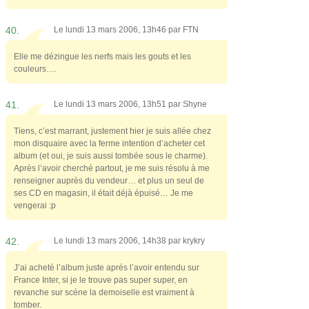
40.
Le lundi 13 mars 2006, 13h46 par
FTN
Elle me dézingue les nerfs mais les gouts et les
couleurs….
41.
Le lundi 13 mars 2006, 13h51 par
Shyne
Tiens, c’est marrant, justement hier je suis allée chez
mon disquaire avec la ferme intention d’acheter cet
album (et oui, je suis aussi tombée sous le charme).
Après l’avoir cherché partout, je me suis résolu à me
renseigner auprès du vendeur… et plus un seul de
ses CD en magasin, il était déjà épuisé… Je me
vengerai :p
42.
Le lundi 13 mars 2006, 14h38 par
krykry
J’ai acheté l’album juste aprés l’avoir entendu sur
France Inter, si je le trouve pas super super, en
revanche sur scéne la demoiselle est vraiment à
tomber.