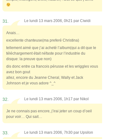
31.
Le lundi 13 mars 2006, 0h21 par
Ciwidi
Anais…
excellente chanteuse(ma preferé Christina)
tellement aimé que j’ai acheté l’album(qui a dit que le
téléchargement était néfaste pour l’industrie du
disque: la preuve que non)
dis donc entre ca francois pérusse et les wriggles vous
avez bon gout
allez, encore du Jeanne Cheral, Wally et Jack
Johnson et je vous adore ^_^
32.
Le lundi 13 mars 2006, 1h17 par
Nikol
Je ne connais pas encore, j’irai jeter un coup d’oeil
pour voir… Qui sait…
33.
Le lundi 13 mars 2006, 7h30 par
Upsilon