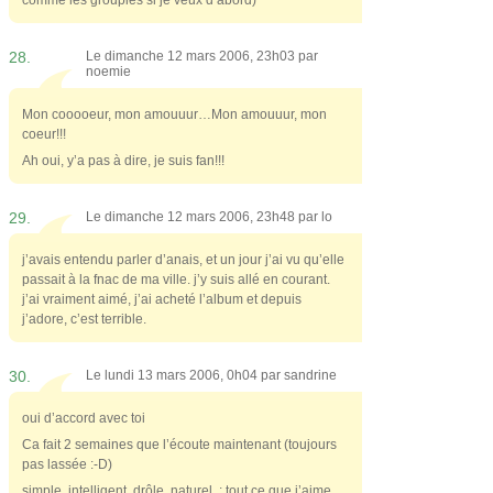
28.
Le dimanche 12 mars 2006, 23h03 par
noemie
Mon cooooeur, mon amouuur…Mon amouuur, mon
coeur!!!
Ah oui, y’a pas à dire, je suis fan!!!
29.
Le dimanche 12 mars 2006, 23h48 par
lo
j’avais entendu parler d’anais, et un jour j’ai vu qu’elle
passait à la fnac de ma ville. j’y suis allé en courant.
j’ai vraiment aimé, j’ai acheté l’album et depuis
j’adore, c’est terrible.
30.
Le lundi 13 mars 2006, 0h04 par
sandrine
oui d’accord avec toi
Ca fait 2 semaines que l’écoute maintenant (toujours
pas lassée :-D)
simple, intelligent, drôle, naturel, : tout ce que j’aime