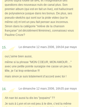
promo supra rodée de BHL et l’insignifiance des
questions des nouveaux nuls de canal plus. Son
premier album (qui est en fait un live), est hallucinant
de polyvalence jusque dans les bonus. De plus, ses
pseudo-sketchs qui sont sur la piste video (sur le
même cd) m’ont un peu fait penser aux inconnus.
Sinon dans la catégorie "relève de la chanson
française" (et décidément féminine), connaissez vous
Pauline Croze?
15.
Le dimanche 12 mars 2006, 16h34 par
mayo
oui j’aime bien aussi,
même si la phrase "MON COEUR, MON AMOUR…"
avec une petite pointe suraigüe me casse un peu la
tête, je l’ai trop entendue !!!
mais sinon je suis totalement d’accord avec toi !
16.
Le dimanche 12 mars 2006, 16h35 par
mayo
Ah nan toi aussi tu dis les "popains" ??
Je suis à Lyon et on est peu à le dire, c’est la même