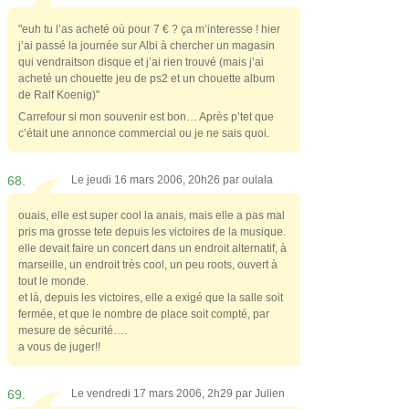
"euh tu l’as acheté où pour 7 € ? ça m’interesse ! hier
j’ai passé la journée sur Albi à chercher un magasin
qui vendraitson disque et j’ai rien trouvé (mais j’ai
acheté un chouette jeu de ps2 et un chouette album
de Ralf Koenig)"
Carrefour si mon souvenir est bon… Après p’tet que
c’était une annonce commercial ou je ne sais quoi.
68.
Le jeudi 16 mars 2006, 20h26 par
oulala
ouais, elle est super cool la anais, mais elle a pas mal
pris ma grosse tete depuis les victoires de la musique.
elle devait faire un concert dans un endroit alternatif, à
marseille, un endroit très cool, un peu roots, ouvert à
tout le monde.
et là, depuis les victoires, elle a exigé que la salle soit
fermée, et que le nombre de place soit compté, par
mesure de sécurité….
a vous de juger!!
69.
Le vendredi 17 mars 2006, 2h29 par
Julien