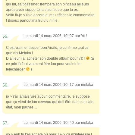
qui lui, sait dessiner, trempera son pinceau ailleurs
après avoir supporté la trisomique que tu es.
Voilà là je suis d’accord que tu effaces le commentaire
! Bisoux partout ma frululu ninie.
55.
Le mardi 14 mars 2006, 10h07 par
Yo !
C’est vraiment super bon Anaïs, je confirme tout ce
que dis Melaka !
D’ailleur j’ai acheter son double album pour 7€ !
(à
ce prix là faut vraiment être fou pour vouloir le
telecharger
)
56.
Le mardi 14 mars 2006, 10h17 par
melaka
jo > j’ai jamais viré aucun commentaire, je suppose
que ça vient de ton cerveau qui doit être dans un sale
état, mon pauvre…
57.
Le mardi 14 mars 2006, 10h40 par
melaka
yo > euh tu l’as acheté où pour 7 € ? ça m’interesse !