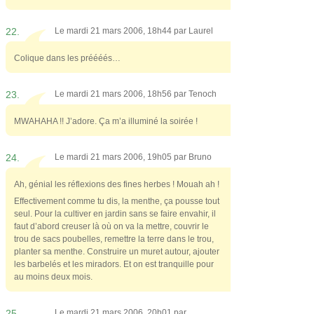
22.
Le mardi 21 mars 2006, 18h44 par
Laurel
Colique dans les préééés…
23.
Le mardi 21 mars 2006, 18h56 par
Tenoch
MWAHAHA !! J’adore. Ça m’a illuminé la soirée !
24.
Le mardi 21 mars 2006, 19h05 par
Bruno
Ah, génial les réflexions des fines herbes ! Mouah ah !
Effectivement comme tu dis, la menthe, ça pousse tout
seul. Pour la cultiver en jardin sans se faire envahir, il
faut d’abord creuser là où on va la mettre, couvrir le
trou de sacs poubelles, remettre la terre dans le trou,
planter sa menthe. Construire un muret autour, ajouter
les barbelés et les miradors. Et on est tranquille pour
au moins deux mois.
25.
Le mardi 21 mars 2006, 20h01 par