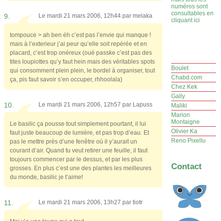
numéros sont
consultables en
9.
Le mardi 21 mars 2006, 12h44 par
melaka
cliquant ici
tompouce > ah ben éh c’est pas l’envie qui manque !
mais à l’exterieur j’ai peur qu’elle soit repérée et en
placard, c’est trop onéreux (oué passke c’est pas des
tites loupiottes qu’y faut hein mais des véritables spots
Boulet
qui consomment plein plein, le bordel à organiser, tout
Chabd.com
ça, pis faut savoir s’en occuper, rhhoolala)
Chez Kek
Gally
10.
Le mardi 21 mars 2006, 12h57 par
Lapuss
Maliki
Marion
Montaigne
Le basilic ça pousse tout simplement pourtant, il lui
Olivier Ka
faut juste beaucoup de lumière, et pas trop d’eau. Et
Reno Pixellu
pas le mettre près d’une fenêtre où il y’aurait un
courant d’air. Quand tu veut retirer une feuille, il faut
toujours commencer par le dessus, et par les plus
Contact
grosses. En plus c’est une des plantes les meilleures
du monde, basilic je t’aime!
11.
Le mardi 21 mars 2006, 13h27 par
tiotr