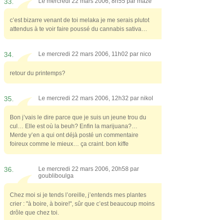
33.
Le mercredi 22 mars 2006, 8h55 par
maze
c’est bizarre venant de toi melaka je me serais plutot
attendus à te voir faire poussé du cannabis sativa…
34.
Le mercredi 22 mars 2006, 11h02 par
nico
retour du printemps?
35.
Le mercredi 22 mars 2006, 12h32 par
nikol
Bon j’vais le dire parce que je suis un jeune trou du
cul… Elle est où la beuh? Enfin la marijuana?…
Merde y’en a qui ont déjà posté un commentaire
foireux comme le mieux… ça craint. bon kiffe
36.
Le mercredi 22 mars 2006, 20h58 par
goubliboulga
Chez moi si je tends l’oreille, j’entends mes plantes
crier : "à boire, à boire!", sûr que c’est beaucoup moins
drôle que chez toi.