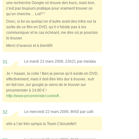
une recherche Google on trouve des trucs, mais bon,
c’est pas toujours pratique pour vraiment trouver ce
qu’on cherche… Lol!^^
Donc, si toi ou quelqu’un d’autre avait des infos sur la
sortie de ce film en DVD, qu’il n’hésite pas à les
communiquer et le cas échéant, me dire où je pourrais
le trouver.
Merci d’avance et à bientôt!
31.
Le mardi 21 mars 2006, 22h21 par
melaka
Jo > haaan, la colle ! Ben je pense qu’il existe en DVD,
effectivement, mais il doit être très dur à trouver.. euh
en fait non, sur google je viens de le trouver sur
priceminister à 14,90 € !
http://www.priceminister.com/off..
.
32.
Le mercredi 22 mars 2006, 8h50 par
calli
elle a l’air très sympa la Team Ciboulette!!