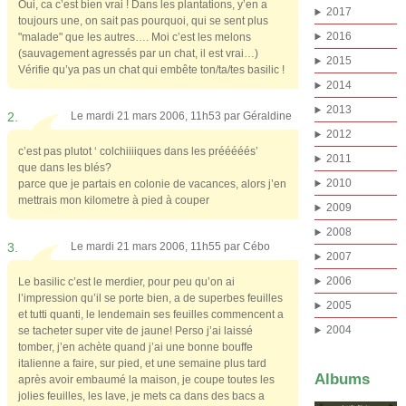
Oui, ca c’est bien vrai ! Dans les plantations, y’en a
2017
toujours une, on sait pas pourquoi, qui se sent plus
2016
"malade" que les autres…. Moi c’est les melons
(sauvagement agressés par un chat, il est vrai…)
2015
Vérifie qu’ya pas un chat qui embête ton/ta/tes basilic !
2014
2013
2.
Le mardi 21 mars 2006, 11h53 par
Géraldine
2012
c’est pas plutot ‘ colchiiiiques dans les prééééés’
2011
que dans les blés?
2010
parce que je partais en colonie de vacances, alors j’en
mettrais mon kilometre à pied à couper
2009
2008
3.
Le mardi 21 mars 2006, 11h55 par
Cébo
2007
2006
Le basilic c’est le merdier, pour peu qu’on ai
l’impression qu’il se porte bien, a de superbes feuilles
2005
et tutti quanti, le lendemain ses feuilles commencent a
2004
se tacheter super vite de jaune! Perso j’ai laissé
tomber, j’en achète quand j’ai une bonne bouffe
italienne a faire, sur pied, et une semaine plus tard
Albums
après avoir embaumé la maison, je coupe toutes les
jolies feuilles, les lave, je mets ca dans des bacs a