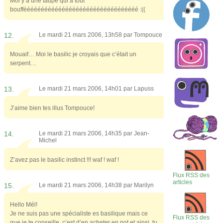
Moi y’a une taupe qui a tout
bouffééééééééééééééééééééééééééééééééé :((
12.
Le mardi 21 mars 2006, 13h58 par
Tompouce
Mouaif… Moi le basilic je croyais que c’était un
serpent…
13.
Le mardi 21 mars 2006, 14h01 par
Lapuss
J’aime bien tes illus Tompouce!
14.
Le mardi 21 mars 2006, 14h35 par
Jean-
Michel
Z’avez pas le basilic instinct !!! waf ! waf !
Flux RSS des
articles
15.
Le mardi 21 mars 2006, 14h38 par
Marilyn
Hello Mél!
Je ne suis pas une spécialiste es basilique mais ce
Flux RSS des
que je te conseille, c’est d’en acheter en pot et ainsi, tu