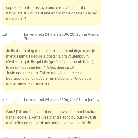
sophie > beuh… essaye peut etre avec un autre
naviguateur ? ou peut etre en vidant le dossier "cache"
d’explorer ?…
46.
Le vendredi 24 mars 2006, 20h26 par
Akéna
Thon
Je lisais ton blog depuis un p’tit moment déjà, mais je
m’étais jamais décidé à poster, alors youplaboum,
c’est celui qui dis qui fais (qui "est" oui bon oh hein !),
tu as un nouveau fan ^^ (c’est déjà ça :p)
Juste une question: Est-ce que y’a un de ces
bourgeons qui va devenir un noisetier ? Parce que
moi je kiffes les noisetier !
47.
Le vendredi 24 mars 2006, 21h57 par
jérémy
Cool! j’ai adoré les plantes! j’ai travaillé la horthiculture
dans l’ecole (à Paris). les plantes sont toujours vivants
mais elles ne peuvent pas parler avec vous…lol