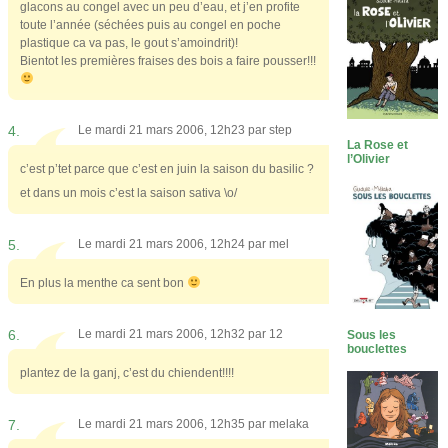
glacons au congel avec un peu d’eau, et j’en profite
toute l’année (séchées puis au congel en poche
plastique ca va pas, le gout s’amoindrit)!
Bientot les premières fraises des bois a faire pousser!!!
4.
Le mardi 21 mars 2006, 12h23 par
step
La Rose et
l’Olivier
c’est p’tet parce que c’est en juin la saison du basilic ?
et dans un mois c’est la saison sativa \o/
5.
Le mardi 21 mars 2006, 12h24 par
mel
En plus la menthe ca sent bon
6.
Le mardi 21 mars 2006, 12h32 par
12
Sous les
bouclettes
plantez de la ganj, c’est du chiendent!!!!
7.
Le mardi 21 mars 2006, 12h35 par
melaka