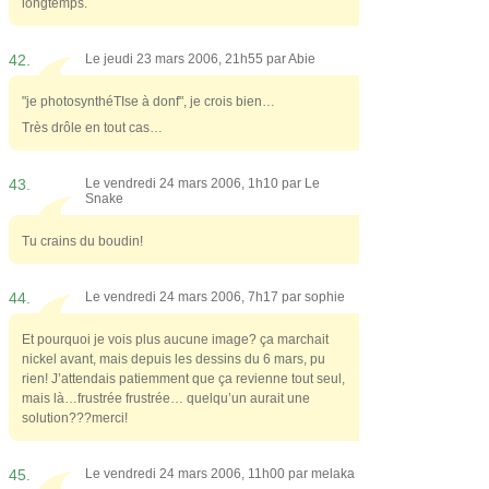
longtemps.
42.
Le jeudi 23 mars 2006, 21h55 par
Abie
"je photosynthéTIse à donf", je crois bien…
Très drôle en tout cas…
43.
Le vendredi 24 mars 2006, 1h10 par
Le
Snake
Tu crains du boudin!
44.
Le vendredi 24 mars 2006, 7h17 par
sophie
Et pourquoi je vois plus aucune image? ça marchait
nickel avant, mais depuis les dessins du 6 mars, pu
rien! J’attendais patiemment que ça revienne tout seul,
mais là…frustrée frustrée… quelqu’un aurait une
solution???merci!
45.
Le vendredi 24 mars 2006, 11h00 par
melaka