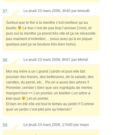
37.
Le jeudi 23 mars 2006, 3h40 par
kmouth
Surtout que le thé à la menthe c’est meilleur qu’au
basilic
Le truc c’est de pas trop l’arroser j’crois, et
puis oui la menthe ça prend très vite et ça ne nécessite
pas vraiment d’entretien… (vous avez qu’à en piquer
quelque part ça se bouture très bien huhu).
38.
Le jeudi 23 mars 2006, 8h07 par
Mehdi
Moi ma mère a un ( grand ) jardin et puis elle fait
pousser des fraises, des betteraves, de la salade, des
carottes, du persil, etc…Pis on a aussi des arbres !!
Pommier, cerisier ( bien que ces rogntujdu de merles
mangent tout >< ) un prunier, un kiwitier ( un arbre a
kiwi quoi
) et un poirier.
Et ben en été elle est tout le temps au jardin !! Comme
quoi un jardin c’est ptet pire qu’internet !
39.
Le jeudi 23 mars 2006, 17h00 par
mayo