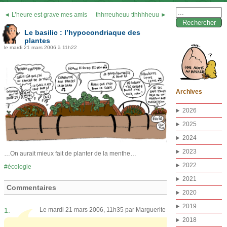
Rechercher :
◄ L’heure est grave mes amis
thhrreuheuu tthhhheuu ►
Le basilic : l’hypocondriaque des
plantes
le mardi 21 mars 2006 à 11h22
Archives
2026
2025
2024
2023
…On aurait mieux fait de planter de la menthe…
2022
écologie
2021
Commentaires
2020
2019
1.
Le mardi 21 mars 2006, 11h35 par
Marguerite
2018