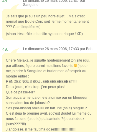
48.
Le dimanche 26 mars 2006, 12h37 par
Sanguine
Je sais que je suis un peu hors-sujet… Mais c’est
normal que BouletCorp soit ‘fermé momentanément’
??? Ca m’inquiète =(
(sinon très drôle le basilic hypocondriaque ! XD)
49.
Le dimanche 26 mars 2006, 17h33 par
Bob
Chère Mélaka, je squatte honteusement ton site (qui,
par ailleurs, figure parmi mes liens favoris
) pour
me joindre à Sanguine et hurler mon désespoir au
monde entier :
RENDEZ NOUS BOULEEEEEEEEEEEET!!!!!
Deux jours, c’est trop, j’en peux plus!
Que ce passe-t-il?
Son appartement a-t-il été atomisé par un bloggeur
sans talent fou de jalousie?
Ses (soi-disant) amis lui on fait une (sale) blague ?
C’est déjà le premier avril, et c’est Boulet lui même qui
nous fait une (cruelle) plaisanterie ?(depuis deux
jours????!!!)
J’angoisse, il me faut ma dose!!!!!!!!!!!!!!!!!!!!!!!!