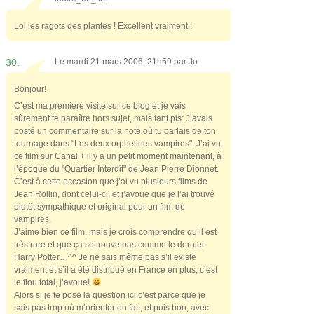
Lol les ragots des plantes ! Excellent vraiment !
30.
Le mardi 21 mars 2006, 21h59 par
Jo
Bonjour!
C’est ma première visite sur ce blog et je vais
sûrement te paraître hors sujet, mais tant pis: J’avais
posté un commentaire sur la note où tu parlais de ton
tournage dans "Les deux orphelines vampires". J’ai vu
ce film sur Canal + il y a un petit moment maintenant, à
l’époque du "Quartier Interdit" de Jean Pierre Dionnet.
C’est à cette occasion que j’ai vu plusieurs films de
Jean Rollin, dont celui-ci, et j’avoue que je l’ai trouvé
plutôt sympathique et original pour un film de
vampires.
J’aime bien ce film, mais je crois comprendre qu’il est
très rare et que ça se trouve pas comme le dernier
Harry Potter…^^ Je ne sais même pas s’il existe
vraiment et s’il a été distribué en France en plus, c’est
le flou total, j’avoue!
Alors si je te pose la question ici c’est parce que je
sais pas trop où m’orienter en fait, et puis bon, avec