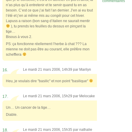
commentaires
n’as plus qu’à entretenir et te servir quand tu en as
besoin. C’est ce que j’ai fait l’an dernier. J’en ai eu tout
l’été et j’en ai même mis au congél pour cet hiver.
Lapuss a raison (bon sang d’italien ne saurait mentir
), tu prends les feuilles du dessus en pinçant la
tige…
Bisous à vous 2.
PS: ça fonctionne réellement l’herbe à chat ??? La
mienne ne doit pas être au courant, elle préfère mon
schefflera
16.
Le mardi 21 mars 2006, 14h39 par
Marilyn
Heu, je voulais dire "basilic" et non point "basilique"
17.
Le mardi 21 mars 2006, 15h29 par
Melocake
Un… Un cancer de la tige…
Diable.
18.
Le mardi 21 mars 2006, 15h35 par
nathalie