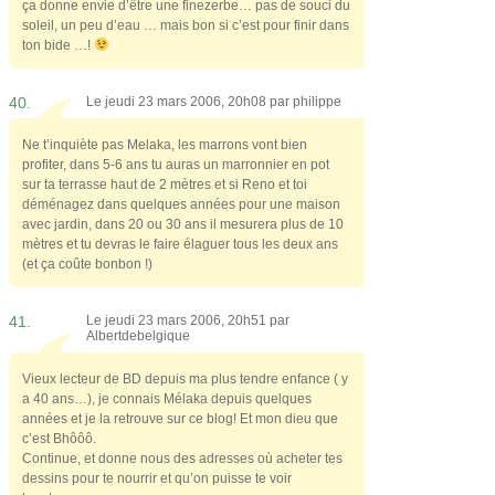
ça donne envie d’être une finezerbe… pas de souci du
soleil, un peu d’eau … mais bon si c’est pour finir dans
ton bide …!
40.
Le jeudi 23 mars 2006, 20h08 par
philippe
Ne t’inquiète pas Melaka, les marrons vont bien
profiter, dans 5-6 ans tu auras un marronnier en pot
sur ta terrasse haut de 2 mètres et si Reno et toi
déménagez dans quelques années pour une maison
avec jardin, dans 20 ou 30 ans il mesurera plus de 10
mètres et tu devras le faire élaguer tous les deux ans
(et ça coûte bonbon !)
41.
Le jeudi 23 mars 2006, 20h51 par
Albertdebelgique
Vieux lecteur de BD depuis ma plus tendre enfance ( y
a 40 ans…), je connais Mélaka depuis quelques
années et je la retrouve sur ce blog! Et mon dieu que
c’est Bhôôô.
Continue, et donne nous des adresses où acheter tes
dessins pour te nourrir et qu’on puisse te voir