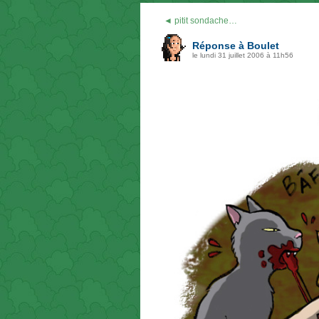
◄ pitit sondache…
Réponse à Boulet
le lundi 31 juillet 2006 à 11h56