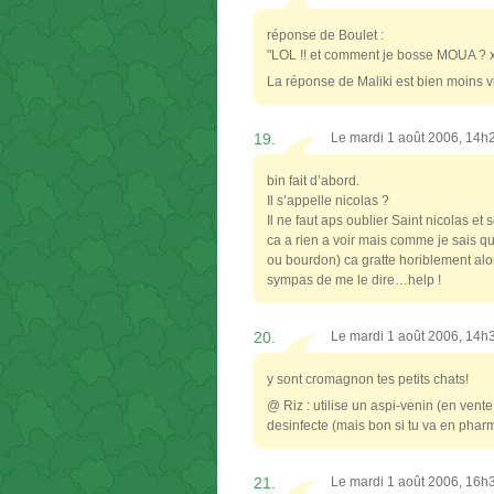
réponse de Boulet :
"LOL !! et comment je bosse MOUA ? 
La réponse de Maliki est bien moins v
19.
Le mardi 1 août 2006, 14h
bin fait d’abord.
Il s’appelle nicolas ?
Il ne faut aps oublier Saint nicolas e
ca a rien a voir mais comme je sais qui
ou bourdon) ca gratte horiblement alo
sympas de me le dire…help !
20.
Le mardi 1 août 2006, 14h
y sont cromagnon tes petits chats!
@ Riz : utilise un aspi-venin (en ven
desinfecte (mais bon si tu va en p
21.
Le mardi 1 août 2006, 16h