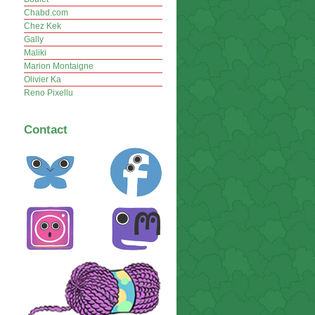
Chabd.com
Chez Kek
Gally
Maliki
Marion Montaigne
Olivier Ka
Reno Pixellu
Contact