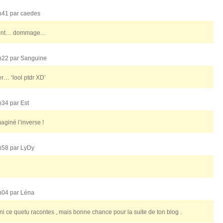
2h41 par
caedes
mment… dommage…
3h22 par
Sanguine
r… ‘lool ptdr XD’
3h34 par
Est
aginé l’inverse !
3h58 par
LyDy
4h04 par
Léna
 ni ce quetu racontes , mais bonne chance pour la suite de ton blog .