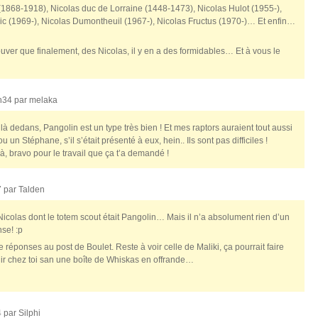
e (1868-1918), Nicolas duc de Lorraine (1448-1473), Nicolas Hulot (1955-),
ric (1969-), Nicolas Dumontheuil (1967-), Nicolas Fructus (1970-)… Et enfin…
ouver que finalement, des Nicolas, il y en a des formidables… Et à vous le
3h34 par
melaka
là dedans, Pangolin est un type très bien ! Et mes raptors auraient tout aussi
n Stéphane, s’il s’était présenté à eux, hein.. Ils sont pas difficiles !
ilà, bravo pour le travail que ça t’a demandé !
7 par
Talden
 Nicolas dont le totem scout était Pangolin… Mais il n’a absolument rien d’un
se! :p
 réponses au post de Boulet. Reste à voir celle de Maliki, ça pourrait faire
venir chez toi san une boîte de Whiskas en offrande…
4 par
Silphi