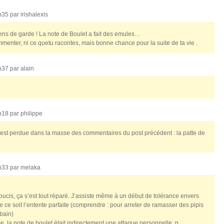
4h35 par
irishalexis
ns de garde ! La note de Boulet a fait des emules…
menter, ni ce quetu racontes, mais bonne chance pour la suite de ta vie .
5h37 par
alain
7h18 par
philippe
’est perdue dans la masse des commentaires du post précédent : la patte de
7h33 par
melaka
soucis, ça s’est tout réparé. J’assiste même à un début de tolérance envers
 ce soit l’entente parfaite (comprendre : pour arreter de ramasser des pipis
 bain)
se, la note de boulet était indirectement une attaque personnelle :p