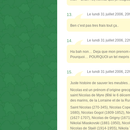
13.
Le lundi 31 juillet 2006, 2
Ben c’est pas tres frais tout ça..
14.
Le lundi 31 juillet 2006, 2
Ha bah non… Deja que mon prenom est
Pourquoi… POURQUOI un tel mepris env
15.
Le lundi 31 juillet 2006, 2
Juste histoire de sauver les meubles
Nicolas est un prénom d’origine grecqu
saint Nicolas de Myre (fêté le 6 décemb
des marins, de la Lorraine et de la R
Saint Nicolas (270-345), Nicolas Cop
1680), Nicolas Gogol (1809-1852), Ni
(1627-1707), Nicolas de Grigny (1671
Nikolaï Miaskovski (1881-1950), Nico
Nicolas de Staël (1914-1955), Nikola 