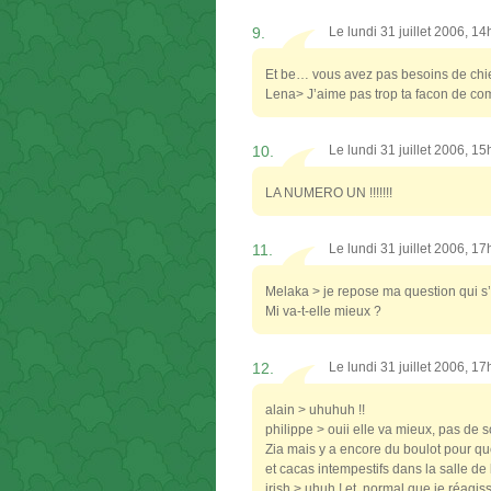
9.
Le lundi 31 juillet 2006, 1
Et be… vous avez pas besoins de chie
Lena> J’aime pas trop ta facon de com
10.
Le lundi 31 juillet 2006, 1
LA NUMERO UN !!!!!!!
11.
Le lundi 31 juillet 2006, 1
Melaka > je repose ma question qui s
Mi va-t-elle mieux ?
12.
Le lundi 31 juillet 2006, 1
alain > uhuhuh !!
philippe > ouii elle va mieux, pas de 
Zia mais y a encore du boulot pour que
et cacas intempestifs dans la salle de
irish > uhuh ! et, normal que je réagis