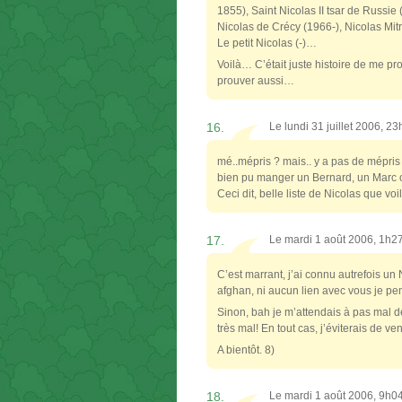
1855), Saint Nicolas II tsar de Russi
Nicolas de Crécy (1966-), Nicolas Mit
Le petit Nicolas (-)…
Voilà… C’était juste histoire de me pr
prouver aussi…
16.
Le lundi 31 juillet 2006, 2
mé..mépris ? mais.. y a pas de mépris 
bien pu manger un Bernard, un Marc ou u
Ceci dit, belle liste de Nicolas que vo
17.
Le mardi 1 août 2006, 1h2
C’est marrant, j’ai connu autrefois un
afghan, ni aucun lien avec vous je pen
Sinon, bah je m’attendais à pas mal de
très mal! En tout cas, j’éviterais de 
A bientôt. 8)
18.
Le mardi 1 août 2006, 9h0