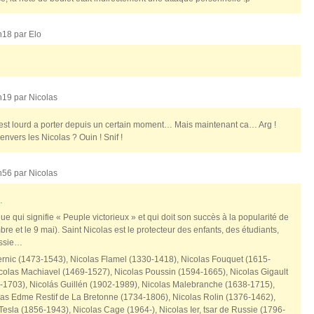
0h18 par
Elo
2h19 par
Nicolas
 lourd a porter depuis un certain moment… Mais maintenant ca… Arg !
ers les Nicolas ? Ouin ! Snif !
2h56 par
Nicolas
…
e qui signifie « Peuple victorieux » et qui doit son succès à la popularité de
re et le 9 mai). Saint Nicolas est le protecteur des enfants, des étudiants,
ussie…
ernic (1473-1543), Nicolas Flamel (1330-1418), Nicolas Fouquet (1615-
colas Machiavel (1469-1527), Nicolas Poussin (1594-1665), Nicolas Gigault
-1703), Nicolás Guillén (1902-1989), Nicolas Malebranche (1638-1715),
las Edme Restif de La Bretonne (1734-1806), Nicolas Rolin (1376-1462),
Tesla (1856-1943), Nicolas Cage (1964-), Nicolas Ier, tsar de Russie (1796-