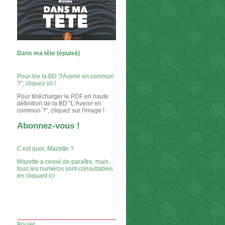
Dans ma tête (épuisé)
Pour lire la BD "l'Avenir en commun
?", cliquez ici !
Pour télécharger le PDF en haute
définition de la BD "L'Avenir en
commun ?", cliquez sur l'image !
Abonnez-vous !
C'est quoi, Mazette ?
Mazette a cessé de paraître, mais
tous les numéros sont consultables
en cliquant ici
Boulet