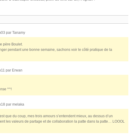
2h03 par
Tanamy
le père Boulet.
nger pendant une bonne semaine, sachons voir le côté pratique de la
2h11 par
Erwan
onse ^^!
2h18 par
melaka
c’est que du coup, mes trois amours s’entendent mieux, au dessus d’un
nt les valeurs de partage et de collaboration la patte dans la patte… LOOOL