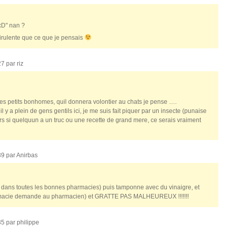
xD" nan ?
irulente que ce que je pensais
27 par
riz
t ses petits bonhomes, quil donnera volontier au chats je pense ….
l y a plein de gens gentils ici, je me suis fait piquer par un insecte (punaise
rs si quelquun a un truc ou une recette de grand mere, ce serais vraiment
39 par
Anirbas
te dans toutes les bonnes pharmacies) puis tamponne avec du vinaigre, et
harmacie demande au pharmacien) et GRATTE PAS MALHEUREUX !!!!!!!
35 par
philippe