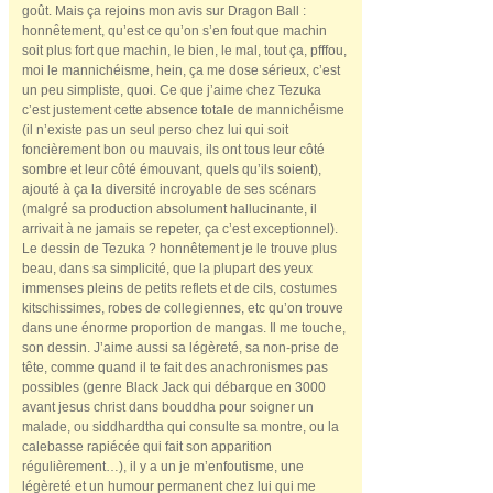
goût. Mais ça rejoins mon avis sur Dragon Ball :
honnêtement, qu’est ce qu’on s’en fout que machin
soit plus fort que machin, le bien, le mal, tout ça, pfffou,
moi le mannichéisme, hein, ça me dose sérieux, c’est
un peu simpliste, quoi. Ce que j’aime chez Tezuka
c’est justement cette absence totale de mannichéisme
(il n’existe pas un seul perso chez lui qui soit
foncièrement bon ou mauvais, ils ont tous leur côté
sombre et leur côté émouvant, quels qu’ils soient),
ajouté à ça la diversité incroyable de ses scénars
(malgré sa production absolument hallucinante, il
arrivait à ne jamais se repeter, ça c’est exceptionnel).
Le dessin de Tezuka ? honnêtement je le trouve plus
beau, dans sa simplicité, que la plupart des yeux
immenses pleins de petits reflets et de cils, costumes
kitschissimes, robes de collegiennes, etc qu’on trouve
dans une énorme proportion de mangas. Il me touche,
son dessin. J’aime aussi sa légèreté, sa non-prise de
tête, comme quand il te fait des anachronismes pas
possibles (genre Black Jack qui débarque en 3000
avant jesus christ dans bouddha pour soigner un
malade, ou siddhardtha qui consulte sa montre, ou la
calebasse rapiécée qui fait son apparition
régulièrement…), il y a un je m’enfoutisme, une
légèreté et un humour permanent chez lui qui me