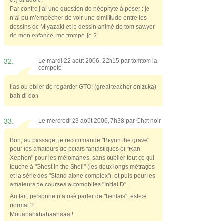
et j’ai adoré.
Par contre j’ai une question de néophyte à poser : je
n’ai pu m’empêcher de voir une similitude entre les
dessins de Miyazaki et le dessin animé de tom sawyer
de mon enfance, me trompe-je ?
32.
Le mardi 22 août 2006, 22h15 par
tomtom la
compote
t’as ou oblier de regarder GTO! (great teacher onizuka)
bah di don
33.
Le mercredi 23 août 2006, 7h38 par
Chat noir
Bon, au passage, je recommande "Beyon the grave"
pour les amateurs de polars fantastiques et "Rah
Xephon" pour les mélomanes, sans oublier tout ce qui
touche à "Ghost in the Shell" (les deux longs mètrages
et la série des "Stand alone complex"), et puis pour les
amateurs de courses automobiles "Initial D".
Au fait, personne n’a osé parler de "hentais", est-ce
normal ?
Mouahahahahaahaaa !