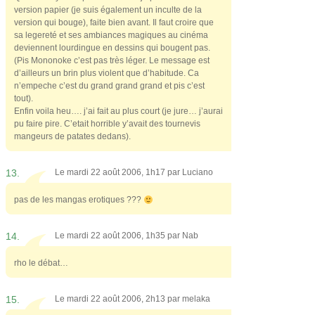
version papier (je suis également un inculte de la
version qui bouge), faite bien avant. Il faut croire que
sa legereté et ses ambiances magiques au cinéma
deviennent lourdingue en dessins qui bougent pas.
(Pis Mononoke c’est pas très léger. Le message est
d’ailleurs un brin plus violent que d’habitude. Ca
n’empeche c’est du grand grand grand et pis c’est
tout).
Enfin voila heu…. j’ai fait au plus court (je jure… j’aurai
pu faire pire. C’etait horrible y’avait des tournevis
mangeurs de patates dedans).
13.
Le mardi 22 août 2006, 1h17 par
Luciano
pas de les mangas erotiques ???
14.
Le mardi 22 août 2006, 1h35 par
Nab
rho le débat…
15.
Le mardi 22 août 2006, 2h13 par
melaka