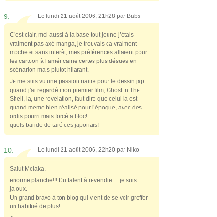
9.
Le lundi 21 août 2006, 21h28 par
Babs
C’est clair, moi aussi à la base tout jeune j’étais
vraiment pas axé manga, je trouvais ça vraiment
moche et sans interêt, mes préférences allaient pour
les cartoon à l’américaine certes plus désués en
scénarion mais plutot hilarant.
Je me suis vu une passion naitre pour le dessin jap’
quand j’ai regardé mon premier film, Ghost in The
Shell, la, une revelation, faut dire que celui la est
quand meme bien réalisé pour l’époque, avec des
ordis pourri mais forcé a bloc!
quels bande de taré ces japonais!
10.
Le lundi 21 août 2006, 22h20 par
Niko
Salut Melaka,
enorme planche!!! Du talent à revendre….je suis
jaloux.
Un grand bravo à ton blog qui vient de se voir greffer
un habitué de plus!