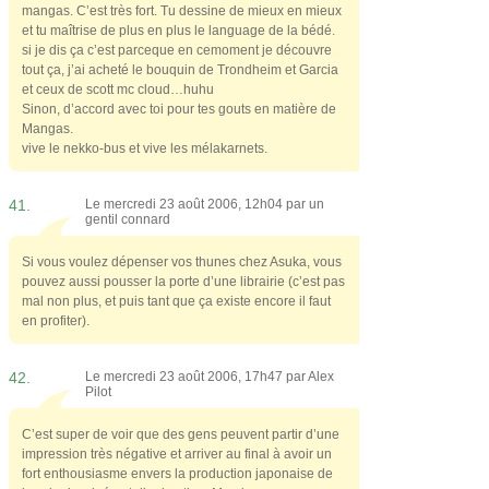
mangas. C’est très fort. Tu dessine de mieux en mieux
et tu maîtrise de plus en plus le language de la bédé.
si je dis ça c’est parceque en cemoment je découvre
tout ça, j’ai acheté le bouquin de Trondheim et Garcia
et ceux de scott mc cloud…huhu
Sinon, d’accord avec toi pour tes gouts en matière de
Mangas.
vive le nekko-bus et vive les mélakarnets.
41.
Le mercredi 23 août 2006, 12h04 par
un
gentil connard
Si vous voulez dépenser vos thunes chez Asuka, vous
pouvez aussi pousser la porte d’une librairie (c’est pas
mal non plus, et puis tant que ça existe encore il faut
en profiter).
42.
Le mercredi 23 août 2006, 17h47 par
Alex
Pilot
C’est super de voir que des gens peuvent partir d’une
impression très négative et arriver au final à avoir un
fort enthousiasme envers la production japonaise de