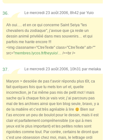
36.
Le mercredi 23 août 2006, 8h42 par
Yuio
Ah oui…. et en ce qui concerne Saint Seiya "les
chevaliers du zodiaque", j’avoue que ça reste un
dessin animé priviléié dans mes souvenirs… et qui
parfois me hante encore !!!
<img classname="CtreTexte" class="CtreTexte" alt=""
src="
membres.lycos.fr/theyuio/…
/><br />
37.
Le mercredi 23 août 2006, 10h31 par
melaka
Maryon > desolée de pas t’avoir répondu plus tôt, ca
fait quelques fois que tu mets ton url et, quelle
incorrection, je t’ai même pas mis de petit mot ! mais
sache qu’à chaque fois je vais voir, j’ai parcouru pas
mal de tes archives ainsi que ton blog seule, bravo, y a
de la matière et c’est très agréable à lire
Bien sur
t’as encore un peu de boulot pour le dessin, mais il est
clair et parfaitement compréhensible (ce qui à mes
yeux est le plus important) et tes petites notes sont
rigolotes comme tout. Par contre, certains te diront que
c’est une obsession chez moi, mais, le lettrage ordi