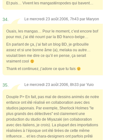
Et puis… Vivent les mangastéropodes qui bavent…
34.
Le mercredi 23 août 2006, 7h43 par
Maryon
Ouais, les mangas… Pour le moment, c’est encore bof
pour moi, j’ai été nourri par la BD franco-belge…
En parlant de ça, j’ai fait un blog BD, je gribouille
assez et si une bonne âme (a), melaka ou autre…
voulait bien me dire ce qu’il en pense, ça serait
vraiment cool
Thank et continuez, j’adore ce que tu fais
35.
Le mercredi 23 août 2006, 8h33 par
Yuio
Douple P> En fait, pas mal de dessins animés de notre
enfance ont été réalisé en collaboration avec des
studios japonais. Par exemple, Sherlock Holmes "le
plus grands des détectives" est clairement une
production du studio de Miyazaki (en collaboration
avec des italiens, je crois). La plupart des importations
réalisées à l’époque ont été tirées de cette même
influence… et les chara-designers ont parfois prêté