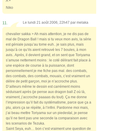
A +
Niko
11.
Le lundi 21 août 2006, 22h47 par
melaka
chevalier sakka > Ah mais attention, je ne dis pas de
mal de Dragon Ball ! mais si tu veux mon avis, la série
est géniale jusqu’au tome euh.. je sais plus, mais
jusqu’à ce qu’ils aient retrouvé les 7 boules, à mon
avis.. Après, il devient grand, et on sent que Toriyama
s’amuse nettement moins : le coté délirant fait place à
une espèce de course à la puissance, dont
personnellement je me fiche pas mal. des combats,
des combats, des combats, mouais, c’est vraiment un
délire de petit garçon, moi je n’accroche plus.
D’ailleurs même le dessin est carrément moins
séduisant après (je pense aux dragon ball Z où là,
vraiment, j’accroche paaaas du tout). Ça me donne
l’impression qu’il fait du systématisme, parce que ça a
plu, alors ça se répète, à l’infini. Pardonne moi mais,
j’ai beau mettre Toriyama sur un piedestal, je pense
qu’il ne tient pas une seconde la comparaison avec
les scenarios de Tezuka.
Saint Seya, euh… bon c’est vraiment une question de