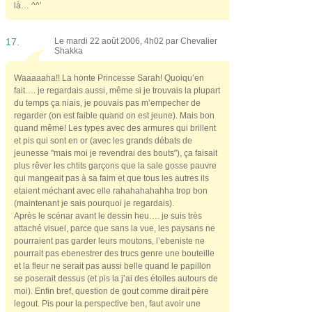
là… ^^’
17.
Le mardi 22 août 2006, 4h02 par
Chevalier
Shakka
Waaaaaha!! La honte Princesse Sarah! Quoiqu’en
fait…. je regardais aussi, même si je trouvais la plupart
du temps ça niais, je pouvais pas m’empecher de
regarder (on est faible quand on est jeune). Mais bon
quand même! Les types avec des armures qui brillent
et pis qui sont en or (avec les grands débats de
jeunesse "mais moi je revendrai des bouts"), ça faisait
plus rêver les chtits garçons que la sale gosse pauvre
qui mangeait pas à sa faim et que tous les autres ils
etaient méchant avec elle rahahahahahha trop bon
(maintenant je sais pourquoi je regardais).
Après le scénar avant le dessin heu…. je suis très
attaché visuel, parce que sans la vue, les paysans ne
pourraient pas garder leurs moutons, l’ebeniste ne
pourrait pas ebenestrer des trucs genre une bouteille
et la fleur ne serait pas aussi belle quand le papillon
se poserait dessus (et pis la j’ai des étoiles autours de
moi). Enfin bref, question de gout comme dirait père
legout. Pis pour la perspective ben, faut avoir une