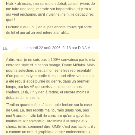
Nab > ah ouais, jme sens bien débat, ce soir, jviens de
me faire une longue tirade sur bdparadisio, si y en a
qui veut enchainer, qu’il y vienne, hein, jle débat direc’
quoi !
Luciano > euuuh.. j’en ai pas encore trouvé qui sorte
du lot et qui ait un réel interet narratif…
16.
Le mardi 22 août 2006, 2h18 par
D NA M
A dire vrai, je ne suis pas à 100% convaincu par le mix
entre ton style et le canon manga, Dame Mélaka. Mais
pour la sélection, c’est à mon sens très représentatif
d’un parcours-type particulier, quand effectivement on
a été rebuté et détourné du genre, dans un premier
temps, par les VF qui sévissaient sur certaines
chaînes. Et là, il n’y rien à redire, et encore moins à
débattre à mon sens.
‘Tention quand même à la double-lecture sur la case
de Gen. Là, des esprits mal tournés (mais non, pas
moi !) auraient vite fait de conclure qu’on a gavé les
malheureux habitants d’Hiroshima à la soupe aux
choux. Enfin, comment dire, OMG! c’est pas facile… il y
a comme un nœud graphique assez malencontreux,