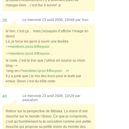
ambulant.Actuellement il y a tellement plein de
mangas bien…c’est dur à suivre! :p
39.
Le mercredi 23 août 2006, 10h48 par
Yuio
le lien, c’est ça… mais j’essayais d’affiche l’image en
direct.
Là, je force les gens à ouvrir une fenêtre
–>
membres.lycos.fr/theyuio/…
–>
membres.lycos.fr/theyuio/…
le code, c’est le truc que j’utilise en source su rmon
blog –>
<img src="
membres.lycos.fr/theyuio/…
/>
Il y a juste que j’ai mis des trucs pour le texte par
erreur. Sinon c’est du bête code.
40.
Le mercredi 23 août 2006, 11h28 par
pascalum
Retour sur la perspective de Mélaka. La vision d’une
mouche sur le monde ! Bravo. Ce que je comprends,
c’est qu’humblement tu te concidère comme une petite
mouche qui propose sa petite vision du monde des