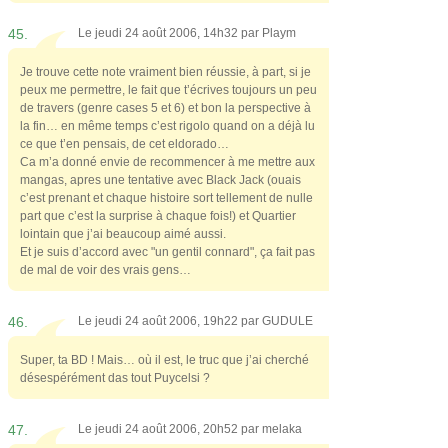
45.
Le jeudi 24 août 2006, 14h32 par
Playm
Je trouve cette note vraiment bien réussie, à part, si je
peux me permettre, le fait que t’écrives toujours un peu
de travers (genre cases 5 et 6) et bon la perspective à
la fin… en même temps c’est rigolo quand on a déjà lu
ce que t’en pensais, de cet eldorado…
Ca m’a donné envie de recommencer à me mettre aux
mangas, apres une tentative avec Black Jack (ouais
c’est prenant et chaque histoire sort tellement de nulle
part que c’est la surprise à chaque fois!) et Quartier
lointain que j’ai beaucoup aimé aussi.
Et je suis d’accord avec "un gentil connard", ça fait pas
de mal de voir des vrais gens…
46.
Le jeudi 24 août 2006, 19h22 par
GUDULE
Super, ta BD ! Mais… où il est, le truc que j’ai cherché
désespérément das tout Puycelsi ?
47.
Le jeudi 24 août 2006, 20h52 par
melaka