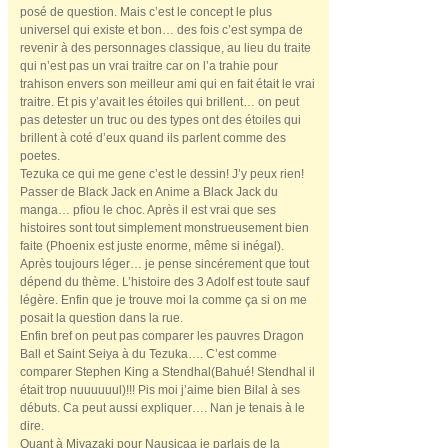
posé de question. Mais c’est le concept le plus
universel qui existe et bon… des fois c’est sympa de
revenir à des personnages classique, au lieu du traite
qui n’est pas un vrai traitre car on l’a trahie pour
trahison envers son meilleur ami qui en fait était le vrai
traitre. Et pis y’avait les étoiles qui brillent… on peut
pas detester un truc ou des types ont des étoiles qui
brillent à coté d’eux quand ils parlent comme des
poetes.
Tezuka ce qui me gene c’est le dessin! J’y peux rien!
Passer de Black Jack en Anime a Black Jack du
manga… pfiou le choc. Après il est vrai que ses
histoires sont tout simplement monstrueusement bien
faite (Phoenix est juste enorme, même si inégal).
Après toujours léger… je pense sincérement que tout
dépend du thème. L’histoire des 3 Adolf est toute sauf
légère. Enfin que je trouve moi la comme ça si on me
posait la question dans la rue.
Enfin bref on peut pas comparer les pauvres Dragon
Ball et Saint Seiya à du Tezuka…. C’est comme
comparer Stephen King a Stendhal(Bahué! Stendhal il
était trop nuuuuuul)!!! Pis moi j’aime bien Bilal à ses
débuts. Ca peut aussi expliquer…. Nan je tenais à le
dire.
Quant à Miyazaki pour Nausicaa je parlais de la