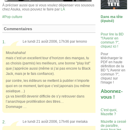
À préciser aussi que si vous voulez dépenser vos sousous
chez Asuka, vous pouvez le faire par
LÀ
Dans ma tête
Pop culture
(épuisé)
Commentaires
Pour lire la BD
"l'Avenir en
1.
Le lundi 21 août 2006, 17h36 par
lenono
commun ?",
cliquez ici !
Mouhahaha!
Pour
télécharger le
mais c’est un excellent tour d’horizon des mangas, tu
PDF en haute
as choisis (parmis) les meilleurs, une bonne "play list"
définition de la
que j’apprécie aussi (même si j’ai pas encore lu Black
BD "L'Avenir en
Jack, mais je te fais confiance).
commun ?",
cliquez sur
par contre, les éditeurs se mettent à publier n’importe
l'image !
quoi en ce moment, tant que c’est japonais (ou même
Abonnez-
asiatique…)
vous !
ça va bientôt devenir difficile de s’y retrouver dans
l’anarchique prolifération des titres…
Dommage …
C'est quoi,
Mazette ?
2.
Le lundi 21 août 2006, 17h46 par
melaka
Mazette a cessé
de paraître,
mais tous les