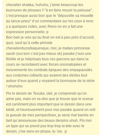
chevalier shakka, huhuhu, j’aime beaucoup tes
tournures de phrases !! "à en faire mourir la pelouse",
c’est presque aussi bon que le "dépucelle sa mouette
au lance-pneu" d’un commentaire sur les couv à reno
y a quelques notes, avec Reno on en a fait une
expression personnelle :p
Bon bah je vois qu’au final on est à peu près d’accord,
quoi, sauf qu’à cette période
chevalierduzodiaquesque, moi, je matais princesse
sarah (oui bon c’est pas mieux ok) passke j’suis une
fiiiiiille et je méprisais tous ces garcons qui dans la
cours se racontaient avec forces onomatopées et
mouvements les combats épiques des empapaoutés
aux costumes rutilants qui avaient des étoiles tout
autour d’eux quand y voyaient la bonnasse de la série
! uhuhuhu
Pis le dessin de Tezuka, oké, je comprends qu’on
aime pas, mais on va dire que je trouve que le scenar
est carrément plus important que le dessin dans une
bédé, et heureusement pour moi passke quand on voit
la gueule de mes perspectives, je serai mal barrée en
tant qu’amoureuse des beaux dessins uhuh. Pis moi
un type qui se prend pas trop trop la tete avec le
dessin, j’me sens en phase, tu ‘ois. :p