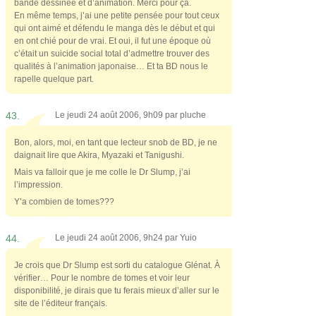
bande dessinée et d’animation. Merci pour ça.
En même temps, j’ai une petite pensée pour tout ceux
qui ont aimé et défendu le manga dès le début et qui
en ont chié pour de vrai. Et oui, il fut une époque où
c’était un suicide social total d’admettre trouver des
qualités à l’animation japonaise… Et ta BD nous le
rapelle quelque part.
43.
Le jeudi 24 août 2006, 9h09 par
pluche
Bon, alors, moi, en tant que lecteur snob de BD, je ne
daignait lire que Akira, Myazaki et Tanigushi.
Mais va falloir que je me colle le Dr Slump, j’ai
l’impression.
Y’a combien de tomes???
44.
Le jeudi 24 août 2006, 9h24 par
Yuio
Je crois que Dr Slump est sorti du catalogue Glénat. À
vérifier… Pour le nombre de tomes et voir leur
disponibilité, je dirais que tu ferais mieux d’aller sur le
site de l’éditeur français.