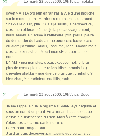
20.
Le mardi 22 août 2006, 10h49 par
melaka
gwen > AH ! Alors euh en fait j’ai la vue d’une mouche
sur le monde, euh.. Merdre ca rendait mieux quannd
Shakka le disait, ptin.. Ouais je saiiiis, la perspective,
c’est mon eldorado à moi, je la percois vaguement,
mais jamais je n’arrive à l’atteindre, ptin, j’aurai ptetre
du demander de l’aide à reno pour cette foutue case !
ou alors j’assume.. ouais, j’assume, tiens ! Naaan mais
c’est fait exprès hein ! c’est mon style, quoi, tu ‘ois !
hum…
DNAM > moi non plus, c’etait exceptionnel, je ferai
plus de nyeux-pleins-de-reflets-kitsch promis ! :o)
chevalier shakka > que dire de plus que : uhuhuhu ?
bien chargé le radiateur, ouaiiiiis, raah
21.
Le mardi 22 août 2006, 10h55 par
Bougl
Je me rappelle que je regardais Saint-Seya déguisé et
sous un nom d’emprunt. En affirmant haut et fort que
c’était la quintescence du rien. Mais à cette époque
j’étais très concerné par le paraître.
Pareil pour Dragon Ball.
J’ai d’ailleurs découvert par la suite que certains de