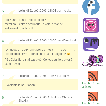
5.
Le lundi 21 août 2006, 18h01 par
melaka
poil ! aaah ouaiiiis ! poilpoilpoil !
merci pour cette découverte, je vois le monde
autrement ! gniiihh (:U
6.
Le lundi 21 août 2006, 18h56 par
Wineblood
"Un deux, un deux, prrrt, poil de mes c******s de m****,
prrt, poilpoil m**** !", dirait un certain François P.
PS : Cela dit, je n’ai pas pigé. Collées sur le clavier ?
Quel clavier ?…
7.
Le lundi 21 août 2006, 19h56 par
Jouly
Flux RSS des
Excelente la bd! J’adore!!
articles
8.
Le lundi 21 août 2006, 20h51 par
Chevalier
Shakka
Flux RSS des