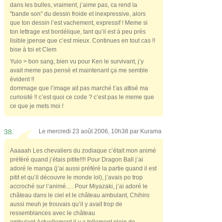
dans les bulles, vraiment, j’aime pas, ca rend la
"bande son" du dessin froide et inexpressive, alors
que ton dessin l’est vachement, expressif ! Meme si
ton lettrage est bordélique, tant qu’il est à peu près
lisible jpense que c’est mieux. Continues en tout cas !!
bise à toi et Clem
Yuio > bon sang, bien vu pour Ken le survivant, j’y
avait meme pas pensé et maintenant ça me semble
évident !!
dommage que l’image ait pas marché t’as attisé ma
curiosité !! c’est quoi ce code ? c’est pas le meme que
ce que je mets moi !
38.
Le mercredi 23 août 2006, 10h38 par
Kurama
Aaaaah Les chevaliers du zodiaque c’était mon animé
préféré quand j’étais pitite!!!! Pour Dragon Ball j’ai
adoré le manga (j’ai aussi préféré la partie quand il est
pitit et qu’il découvre le monde lol), j’avais po trop
accroché sur l’animé…. Pour Miyazaki, j’ai adoré le
château dans le ciel et le château ambulant, Chihiro
aussi meuh je trouvais qu’il y avait trop de
ressemblances avec le château