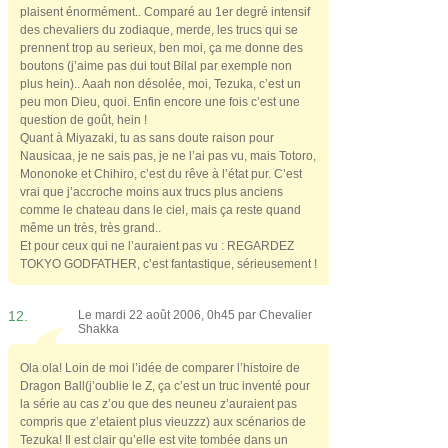
plaisent énormément.. Comparé au 1er degré intensif
des chevaliers du zodiaque, merde, les trucs qui se
prennent trop au serieux, ben moi, ça me donne des
boutons (j’aime pas dui tout Bilal par exemple non
plus hein).. Aaah non désolée, moi, Tezuka, c’est un
peu mon Dieu, quoi. Enfin encore une fois c’est une
question de goût, hein !
Quant à Miyazaki, tu as sans doute raison pour
Nausicaa, je ne sais pas, je ne l’ai pas vu, mais Totoro,
Mononoke et Chihiro, c’est du rêve à l’état pur. C’est
vrai que j’accroche moins aux trucs plus anciens
comme le chateau dans le ciel, mais ça reste quand
même un très, très grand..
Et pour ceux qui ne l’auraient pas vu : REGARDEZ
TOKYO GODFATHER, c’est fantastique, sérieusement !
12.
Le mardi 22 août 2006, 0h45 par
Chevalier
Shakka
Ola ola! Loin de moi l’idée de comparer l’histoire de
Dragon Ball(j’oublie le Z, ça c’est un truc inventé pour
la série au cas z’ou que des neuneu z’auraient pas
compris que z’etaient plus vieuzzz) aux scénarios de
Tezuka! Il est clair qu’elle est vite tombée dans un