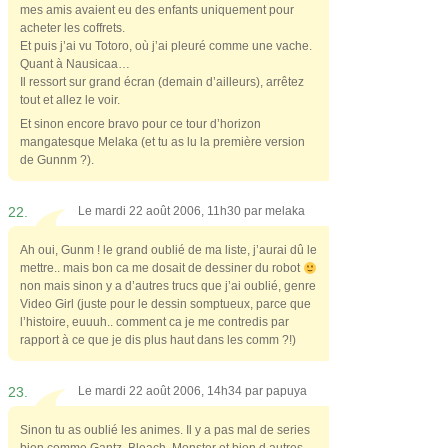
mes amis avaient eu des enfants uniquement pour
acheter les coffrets.
Et puis j’ai vu Totoro, où j’ai pleuré comme une vache.
Quant à Nausicaa…
Il ressort sur grand écran (demain d’ailleurs), arrêtez
tout et allez le voir.
Et sinon encore bravo pour ce tour d’horizon
mangatesque Melaka (et tu as lu la première version
de Gunnm ?).
22.
Le mardi 22 août 2006, 11h30 par
melaka
Ah oui, Gunm ! le grand oublié de ma liste, j’aurai dû le
mettre.. mais bon ca me dosait de dessiner du robot
non mais sinon y a d’autres trucs que j’ai oublié, genre
Video Girl (juste pour le dessin somptueux, parce que
l’histoire, euuuh.. comment ca je me contredis par
rapport à ce que je dis plus haut dans les comm ?!)
23.
Le mardi 22 août 2006, 14h34 par
papuya
Sinon tu as oublié les animes. Il y a pas mal de series