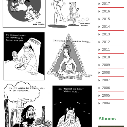
2017
2016
2015
2014
2013
2012
2011
2010
2009
2008
2007
2006
2005
2004
Albums