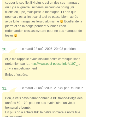
couper le souffle. EN plus c est un des ces mangas ,
ou il y a ni guerre , ni heros, ni coup de poing , ni
fillette en jupe, mais juste la montagne. Et rien que
pour ca c est a lire , car si tout se passe bien , après
avoir lu le manga t es feru d’alpinisme
Bouffer de la
pierre et de la neige pendant 5 tomes et en
redemander, c est assez rare pour ne pas manquer de
tester
30.
Le mardi 22 août 2006, 20h08 par
irion
et je me rappelle avoir fais une petite chronique sans
pretention par la :
http://www.post-posse.info/e107_..
.
, il y a un petit moment
Enjoy , j’espère.
31.
Le mardi 22 août 2006, 21h49 par
Double P
Bon je vais devoir abandonner la BD franco-Belge des
années 60 – 70. pour ne pas avoir l’air d’un vieux
trentenaire borné.
En plus on a acheté Kiki la petite sorcière à notre fille