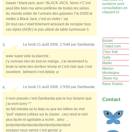
haaan ! black jack, quoi ! BLACK JACK, Nono !! C’est
numéros sont
consultables en
peut être bien ma série préférée de toutes les séries
cliquant ici
du monde entier de l’univers des galaxies !! tu DOIS te
mettre à Black Jack, c’est un ordre ! :op
En tout cas c’etait follement amusant de recopier tous
ces styles (NON j’ai pas utilisé de table lumineuse !)
Boulet
3.
Le lundi 21 août 2006, 17h48 par
Gambaista
Chabd.com
Chez Kek
waw super jolie la planche ,
Gally
j’y connais rien du tout en manga , j’ai seulement lu
Maliki
toute la serie des docteur slump et c’est clair que c’est
Marion
excellent , tellment c’est debile :p
Montaigne
Olivier Ka
Reno Pixellu
4.
Le lundi 21 août 2006, 17h50 par
Gambasita
ii mon pseudo c’est Gambasita pas le truc bizarre que
Contact
j’ai ecrit sorry ^^
au fait melaka as tu deja vu que les lettres du mot
"poil" etaient collées sur le clavier , ceci rend le mot
plus facile et agréable a ecrire , allez …
poilpoilpoilpoilpoilpoilpoilpoilpoilpoilpoil
essayez vous verrez c’est genial :p