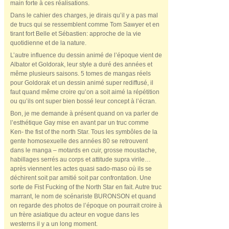
main forte à ces réalisations.
Dans le cahier des charges, je dirais qu’il y a pas mal
de trucs qui se ressemblent comme Tom Sawyer et en
tirant fort Belle et Sébastien: approche de la vie
quotidienne et de la nature.
L’autre influence du dessin animé de l’époque vient de
Albator et Goldorak, leur style a duré des années et
même plusieurs saisons. 5 tomes de mangas réels
pour Goldorak et un dessin animé super rediffusé, il
faut quand même croire qu’on a soit aimé la répétition
ou qu’ils ont super bien bossé leur concept à l’écran.
Bon, je me demande à présent quand on va parler de
l’esthétique Gay mise en avant par un truc comme
Ken- the fist of the north Star. Tous les symbôles de la
gente homosexuelle des années 80 se retrouvent
dans le manga – motards en cuir, grosse moustache,
habillages serrés au corps et attitude supra virile…
après viennent les actes quasi sado-maso où ils se
déchirent soit par amitié soit par confrontation. Une
sorte de Fist Fucking of the North Star en fait. Autre truc
marrant, le nom de scénariste BURONSON et quand
on regarde des photos de l’époque on pourrait croire à
un frère asiatique du acteur en vogue dans les
westerns il y a un long moment.