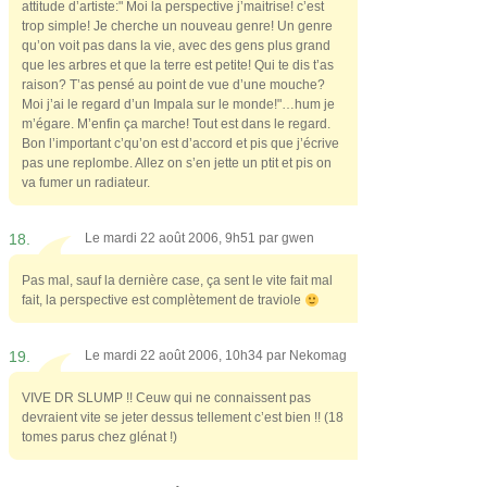
attitude d’artiste:" Moi la perspective j’maitrise! c’est
trop simple! Je cherche un nouveau genre! Un genre
qu’on voit pas dans la vie, avec des gens plus grand
que les arbres et que la terre est petite! Qui te dis t’as
raison? T’as pensé au point de vue d’une mouche?
Moi j’ai le regard d’un Impala sur le monde!"…hum je
m’égare. M’enfin ça marche! Tout est dans le regard.
Bon l’important c’qu’on est d’accord et pis que j’écrive
pas une replombe. Allez on s’en jette un ptit et pis on
va fumer un radiateur.
18.
Le mardi 22 août 2006, 9h51 par
gwen
Pas mal, sauf la dernière case, ça sent le vite fait mal
fait, la perspective est complètement de traviole
19.
Le mardi 22 août 2006, 10h34 par
Nekomag
VIVE DR SLUMP !! Ceuw qui ne connaissent pas
devraient vite se jeter dessus tellement c’est bien !! (18
tomes parus chez glénat !)