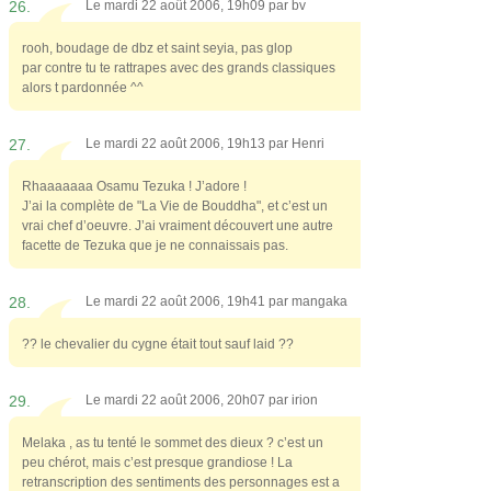
26.
Le mardi 22 août 2006, 19h09 par
bv
rooh, boudage de dbz et saint seyia, pas glop
par contre tu te rattrapes avec des grands classiques
alors t pardonnée ^^
27.
Le mardi 22 août 2006, 19h13 par
Henri
Rhaaaaaaa Osamu Tezuka ! J’adore !
J’ai la complète de "La Vie de Bouddha", et c’est un
vrai chef d’oeuvre. J’ai vraiment découvert une autre
facette de Tezuka que je ne connaissais pas.
28.
Le mardi 22 août 2006, 19h41 par
mangaka
?? le chevalier du cygne était tout sauf laid ??
29.
Le mardi 22 août 2006, 20h07 par
irion
Melaka , as tu tenté le sommet des dieux ? c’est un
peu chérot, mais c’est presque grandiose ! La
retranscription des sentiments des personnages est a