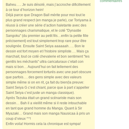
commentaires
Baheu….. Je suis désolé, mais j’accroche dificillement
à ce tour d’horizon hein!
Déjà parce que Dragon Ball mérite pour moi tout le
plus grand respect (en manga je parle), car Toriyama à
réussi à créer une série d’action haletante avec des
personnages charismatique, et le coté "Dynastie
Sangoku" (du premier au petit fils…enfin la petite fille
précisement) est tout simplement trop rare pour être
soulignée. Ensuite Saint Seiya aaaaaah….. Bon le
dessin est fort moyen et l’histoire simpliste…. Mais ça
marchait, tout ce coté chevalerie et bon sentiment "les
gentils les méchants" ultra caricaturaux c’etait con
mais si bon… Aujourd’hui on fait tellement des
personnages forcement torturés avec une part obscure
que parfois…. des gens simple avec des valeurs
simple même si on en rit, ça fait du bien(la preuve:
Saint Seiya G c’est chiant, parce que à part s’appeller
Saint Seiya c’est juste un manga classique).
Après Tezuka était un grand scénariste mais son
dessin… Bah il a vieillit même si il reste intouchable
en tant que grand homme du Manga. Quant à Sir
Myazaki… Grand mais son manga Nausicaa à pris un
coup d’vieux ^^!
Enfin voila! Hormis cela la chronique est sympa!