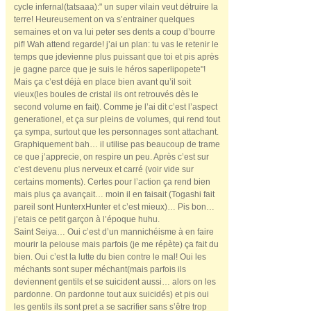
cycle infernal(tatsaaa):" un super vilain veut détruire la
terre! Heureusement on va s’entrainer quelques
semaines et on va lui peter ses dents a coup d’bourre
pif! Wah attend regarde! j’ai un plan: tu vas le retenir le
temps que jdevienne plus puissant que toi et pis après
je gagne parce que je suis le héros saperlipopete"!
Mais ça c’est déjà en place bien avant qu’il soit
vieux(les boules de cristal ils ont retrouvés dès le
second volume en fait). Comme je l’ai dit c’est l’aspect
generationel, et ça sur pleins de volumes, qui rend tout
ça sympa, surtout que les personnages sont attachant.
Graphiquement bah… il utilise pas beaucoup de trame
ce que j’apprecie, on respire un peu. Après c’est sur
c’est devenu plus nerveux et carré (voir vide sur
certains moments). Certes pour l’action ça rend bien
mais plus ça avançait… moin il en faisait (Togashi fait
pareil sont HunterxHunter et c’est mieux)… Pis bon…
j’etais ce petit garçon à l’époque huhu.
Saint Seiya… Oui c’est d’un mannichéisme à en faire
mourir la pelouse mais parfois (je me répète) ça fait du
bien. Oui c’est la lutte du bien contre le mal! Oui les
méchants sont super méchant(mais parfois ils
deviennent gentils et se suicident aussi… alors on les
pardonne. On pardonne tout aux suicidés) et pis oui
les gentils ils sont pret a se sacrifier sans s’être trop