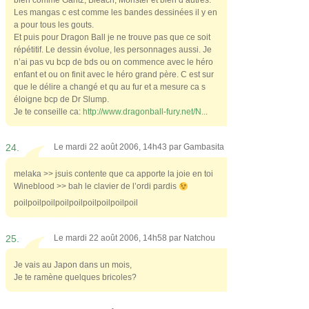
bien comme Gantz, Bleach, Monster et bien d autres.
Les mangas c est comme les bandes dessinées il y en
a pour tous les gouts.
Et puis pour Dragon Ball je ne trouve pas que ce soit
répétitif. Le dessin évolue, les personnages aussi. Je
n’ai pas vu bcp de bds ou on commence avec le héro
enfant et ou on finit avec le héro grand père. C est sur
que le délire a changé et qu au fur et a mesure ca s
éloigne bcp de Dr Slump.
Je te conseille ca:
http://www.dragonball-fury.net/N..
.
24.
Le mardi 22 août 2006, 14h43 par
Gambasita
melaka >> jsuis contente que ca apporte la joie en toi
Wineblood >> bah le clavier de l’ordi pardis
poilpoilpoilpoilpoilpoilpoilpoilpoil
25.
Le mardi 22 août 2006, 14h58 par
Natchou
Je vais au Japon dans un mois,
Je te ramène quelques bricoles?