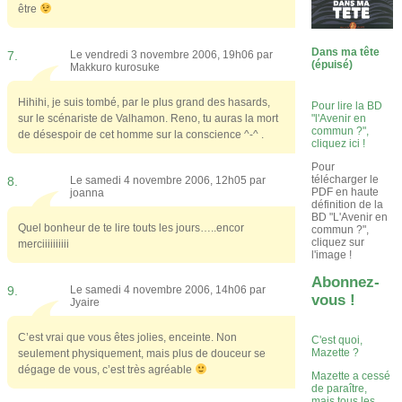
être
Dans ma tête
7.
Le vendredi 3 novembre 2006, 19h06 par
(épuisé)
Makkuro kurosuke
Hihihi, je suis tombé, par le plus grand des hasards,
Pour lire la BD
"l'Avenir en
sur le scénariste de Valhamon. Reno, tu auras la mort
commun ?",
de désespoir de cet homme sur la conscience ^-^ .
cliquez ici !
Pour
télécharger le
8.
Le samedi 4 novembre 2006, 12h05 par
PDF en haute
joanna
définition de la
BD "L'Avenir en
Quel bonheur de te lire touts les jours…..encor
commun ?",
cliquez sur
merciiiiiiiiii
l'image !
Abonnez-
9.
Le samedi 4 novembre 2006, 14h06 par
vous !
Jyaire
C’est vrai que vous êtes jolies, enceinte. Non
C'est quoi,
Mazette ?
seulement physiquement, mais plus de douceur se
dégage de vous, c’est très agréable
Mazette a cessé
de paraître,
mais tous les