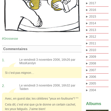
2017
2016
2015
2014
2013
2012
Grossesse
2011
Commentaires
2010
2009
1.
Le vendredi 3 novembre 2006, 16h26 par
MissKarolyn
2008
2007
Si c’est pas mignon…
2006
2005
2.
Le vendredi 3 novembre 2006, 16h32 par
Talden
2004
Avec, en guest star, les célèbres "yeux en foufoune"! ^^
Albums
Cela dit, c’est vrai que ça te donne un certain cachet,
les yeux fatigués. J’aime bien!