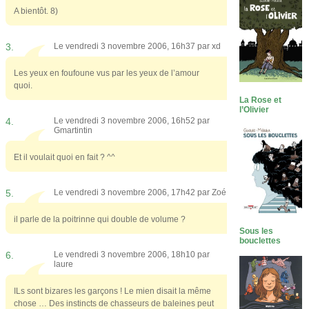
A bientôt. 8)
3.
Le vendredi 3 novembre 2006, 16h37 par
xd
Les yeux en foufoune vus par les yeux de l’amour
quoi.
La Rose et
l’Olivier
4.
Le vendredi 3 novembre 2006, 16h52 par
Gmartintin
Et il voulait quoi en fait ? ^^
5.
Le vendredi 3 novembre 2006, 17h42 par
Zoé
il parle de la poitrinne qui double de volume ?
Sous les
bouclettes
6.
Le vendredi 3 novembre 2006, 18h10 par
laure
ILs sont bizares les garçons ! Le mien disait la même
chose … Des instincts de chasseurs de baleines peut