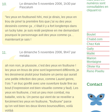
numéros sont
10.
Le dimanche 5 novembre 2006, 1h30 par
consultables en
Pascalum
cliquant ici
"les yeux en foufouneé hihi, moi je dirais, les yeux en
trou de pine! la première fois que j’ai vu des yeux
dessinés comme ça , c’était il y a fort longtemps dans
un lucky luke. je suis resté perplexe en me demandant
Boulet
pourquoi le personnage avit des yeux comme ça…
Chabd.com
maintenant je sais !
Chez Kek
Gally
11.
Le dimanche 5 novembre 2006, 9h47 par
Maliki
melaka
Marion
Montaigne
ah non non, je plussoie, c’est des yeux en foufoune !
Olivier Ka
les yeux en trous de pine sont legerement différents, je
Reno Pixellu
les dessinerai plutot pour traduire un perso qui aurait
une petite infection des yeux, comme Laurel genre,
t’ois ? un truc gonflé avec une ouverture toute fine au
Contact
bout (l’expression est bien visuelle comme y faut). Les
yeux en foufoune, c’est un peu mon combat, ma
bataille, vois tu. Un perso qui vient de se reveiller a
forcément les yeux en foufoune, "foufoune" parce
qu’on voit bien les deux lèvres boursouflées, voilà
voilàà