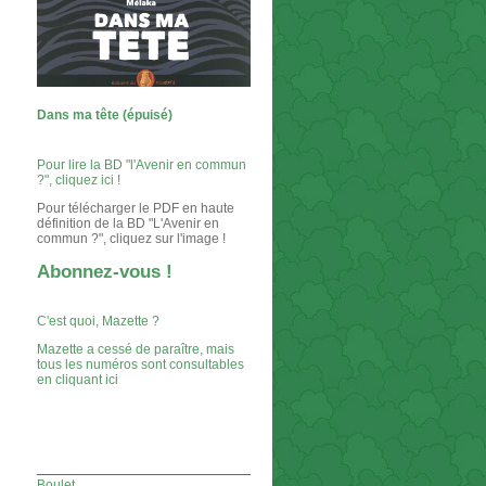
Dans ma tête (épuisé)
Pour lire la BD "l'Avenir en commun
?", cliquez ici !
Pour télécharger le PDF en haute
définition de la BD "L'Avenir en
commun ?", cliquez sur l'image !
Abonnez-vous !
C'est quoi, Mazette ?
Mazette a cessé de paraître, mais
tous les numéros sont consultables
en cliquant ici
Boulet