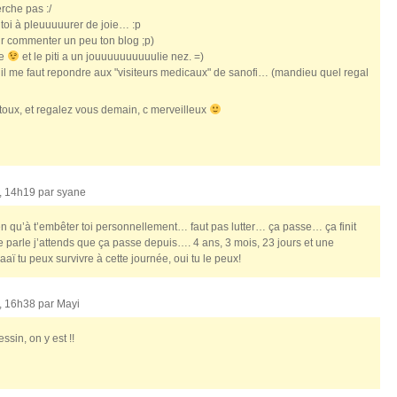
rche pas :/
toi à pleuuuuurer de joie… :p
our commenter un peu ton blog ;p)
ie
et le piti a un jouuuuuuuuuulie nez. =)
la il me faut repondre aux "visiteurs medicaux" de sanofi… (mandieu quel regal
utoux, et regalez vous demain, c merveilleux
, 14h19 par
syane
ien qu’à t’embêter toi personnellement… faut pas lutter… ça passe… ça finit
parle j’attends que ça passe depuis…. 4 ans, 3 mois, 23 jours et une
tu peux survivre à cette journée, oui tu le peux!
, 16h38 par
Mayi
ssin, on y est !!