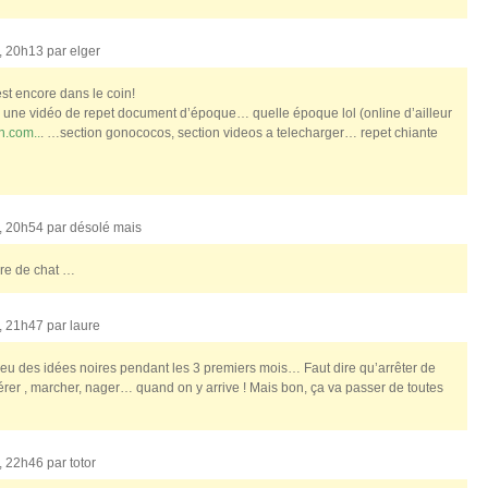
, 20h13 par
elger
 est encore dans le coin!
r une vidéo de repet document d’époque… quelle époque lol (online d’ailleur
n.com..
. …section gonococos, section videos a telecharger… repet chiante
, 20h54 par
désolé mais
ière de chat …
, 21h47 par
laure
’ai eu des idées noires pendant les 3 premiers mois… Faut dire qu’arrêter de
aérer , marcher, nager… quand on y arrive ! Mais bon, ça va passer de toutes
, 22h46 par
totor