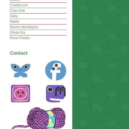
Chabd.com
Chez Kek
Gally
Maliki
Marion Montaigne
Olivier Ka
Reno Pixellu
Contact