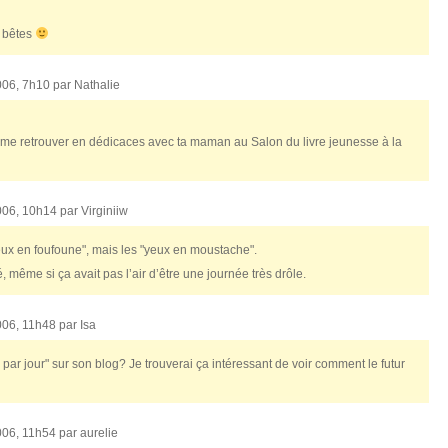
s bêtes
006, 7h10 par
Nathalie
ais me retrouver en dédicaces avec ta maman au Salon du livre jeunesse à la
006, 10h14 par
Virginiiw
yeux en foufoune", mais les "yeux en moustache".
vé, même si ça avait pas l’air d’être une journée très drôle.
006, 11h48 par
Isa
 par jour" sur son blog? Je trouverai ça intéressant de voir comment le futur
006, 11h54 par
aurelie