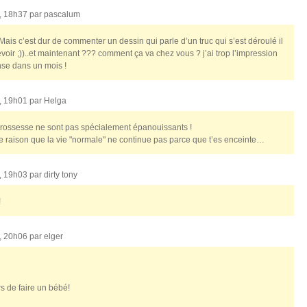
, 18h37 par
pascalum
 Mais c’est dur de commenter un dessin qui parle d’un truc qui s’est déroulé il
oir ;))..et maintenant ??? comment ça va chez vous ? j’ai trop l’impression
onse dans un mois !
, 19h01 par
Helga
 grossesse ne sont pas spécialement épanouissants !
 de raison que la vie "normale" ne continue pas parce que t’es enceinte…
, 19h03 par
dirty tony
!
, 20h06 par
elger
rs de faire un bébé!