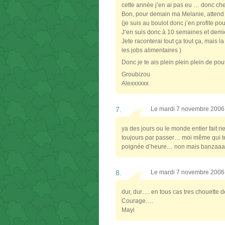
cette année j’en ai pas eu … donc che
Bon, pour demain ma Melanie, attend 
(je suis au boulot donc j’en profite p
J’en suis donc à 10 semaines et dem
Jete raconterai tout ça tout ça, mais 
les jobs alimentaires )
Donc je te ais plein plein plein de po
Groubizou
Alexxxxxx
7.
Le mardi 7 novembre 2006
ya des jours ou le monde entier fait r
toujours par passer… moi même qui te 
poignée d’heure… non mais banzaaaaaï 
8.
Le mardi 7 novembre 2006
dur, dur…. en tous cas tres chouette de
Courage….
Mayi