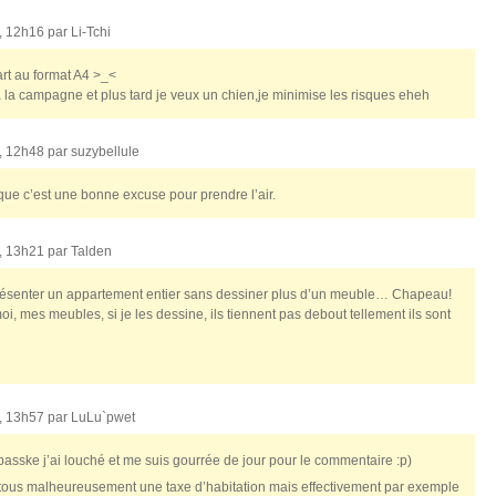
, 12h16 par
Li-Tchi
rt au format A4 >_<
 la campagne et plus tard je veux un chien,je minimise les risques eheh
, 12h48 par
suzybellule
e c’est une bonne excuse pour prendre l’air.
, 13h21 par
Talden
e représenter un appartement entier sans dessiner plus d’un meuble… Chapeau!
moi, mes meubles, si je les dessine, ils tiennent pas debout tellement ils sont
, 13h57 par
LuLu`pwet
i passke j’ai louché et me suis gourrée de jour pour le commentaire :p)
e tous malheureusement une taxe d’habitation mais effectivement par exemple