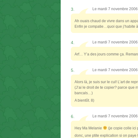
3.
Le mardi 7 novembre 2006
Ah ouais chaud de vivre dans un appa
Enfin je compatie…quoi que j’habite à
4.
Le mardi 7 novembre 2006
Arf… Y’a des jours comme ça. Remarqu
5.
Le mardi 7 novembre 2006
Alors là, je suis sur le cul! L’art d
(J’ai le droit de te copier? parce que 
bancals…)
A bientôt. 8)
6.
Le mardi 7 novembre 2006
Hey Ma Melanie
(je copie colle ic
donc, une ptite explication si on pay