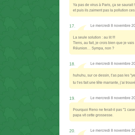
Ya pas de virus à Paris, ça se saurait !
et puis ils zaiment pas la pollution ce
17.
Le mercredi 8 novembre 2
La seule solution : au lit !!!
Tiens, au fait, je crois bien que je v
Réunion… Sympa, non ?
18.
Le mercredi 8 novembre 2
huhuhu, sur ce dessin, t’as pas les "
tu t’es fait une tête marrante, j’ai trou
19.
Le mercredi 8 novembre 2
Pourquoi Reno ne ferait-il pas "1 case
papa vit cette grossesse.
20.
Le mercredi 8 novembre 2