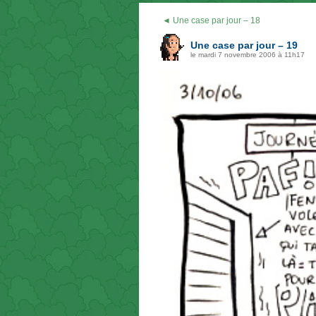
◄ Une case par jour – 18
Une case par jour – 19
le mardi 7 novembre 2006 à 11h17