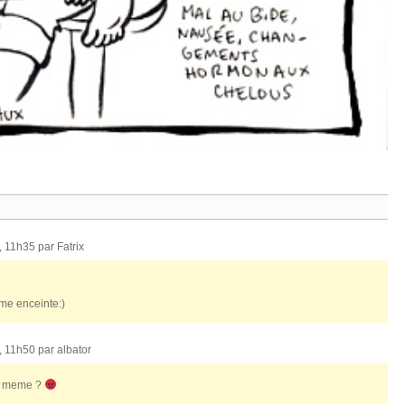
, 11h35 par
Fatrix
mme enceinte:)
, 11h50 par
albator
nd meme ?