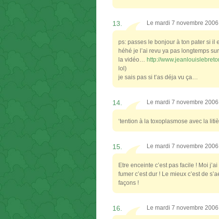
13.
Le mardi 7 novembre 2006
ps: passes le bonjour à ton pater si il
héhé je l’ai revu ya pas longtemps su
la vidéo…
http://www.jeanlouislebreto
lol)
je sais pas si t’as déja vu ça…
14.
Le mardi 7 novembre 2006
‘tention à la toxoplasmose avec la lit
15.
Le mardi 7 novembre 2006
Etre enceinte c’est pas facile ! Moi j
fumer c’est dur ! Le mieux c’est de s’
façons !
16.
Le mardi 7 novembre 2006