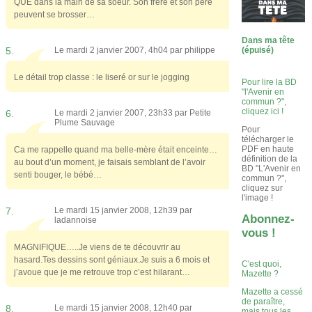
QUE dans la main de sa soeur. Son frère et son père
peuvent se brosser…
Dans ma tête
(épuisé)
5.
Le mardi 2 janvier 2007, 4h04 par
philippe
Le détail trop classe : le liseré or sur le jogging
Pour lire la BD
"l'Avenir en
commun ?",
cliquez ici !
6.
Le mardi 2 janvier 2007, 23h33 par
Petite
Plume Sauvage
Pour
télécharger le
PDF en haute
Ca me rappelle quand ma belle-mère était enceinte…
définition de la
au bout d’un moment, je faisais semblant de l’avoir
BD "L'Avenir en
senti bouger, le bébé…
commun ?",
cliquez sur
l'image !
7.
Le mardi 15 janvier 2008, 12h39 par
Abonnez-
ladannoise
vous !
MAGNIFIQUE…..Je viens de te découvrir au
hasard.Tes dessins sont géniaux.Je suis a 6 mois et
C'est quoi,
j’avoue que je me retrouve trop c’est hilarant…
Mazette ?
Mazette a cessé
de paraître,
8.
Le mardi 15 janvier 2008, 12h40 par
mais tous les