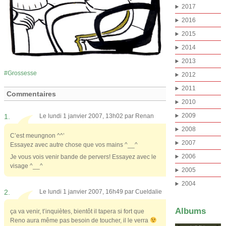
2017
2016
2015
2014
2013
Grossesse
2012
2011
Commentaires
2010
2009
1.
Le lundi 1 janvier 2007, 13h02 par
Renan
2008
C’est meungnon ^^’
2007
Essayez avec autre chose que vos mains ^__^
2006
Je vous vois venir bande de pervers! Essayez avec le
visage ^__^
2005
2004
2.
Le lundi 1 janvier 2007, 16h49 par
Cueldalie
Albums
ça va venir, t’inquiètes, bientôt il tapera si fort que
Reno aura même pas besoin de toucher, il le verra