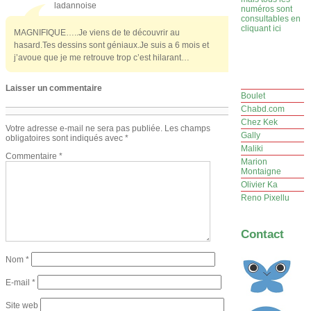
ladannoise
numéros sont
consultables en
cliquant ici
MAGNIFIQUE…..Je viens de te découvrir au
hasard.Tes dessins sont géniaux.Je suis a 6 mois et
j’avoue que je me retrouve trop c’est hilarant…
Laisser un commentaire
Boulet
Chabd.com
Chez Kek
Votre adresse e-mail ne sera pas publiée.
Les champs
Gally
obligatoires sont indiqués avec
*
Maliki
Commentaire
*
Marion
Montaigne
Olivier Ka
Reno Pixellu
Contact
Nom
*
E-mail
*
Site web