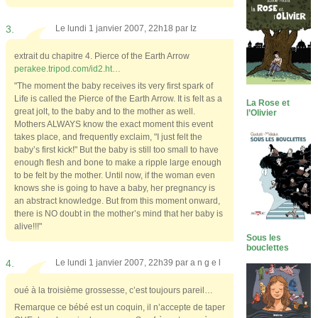
3.
Le lundi 1 janvier 2007, 22h18 par
Iz
extrait du chapitre 4. Pierce of the Earth Arrow
perakee.tripod.com/id2.ht…
"The moment the baby receives its very first spark of
Life is called the Pierce of the Earth Arrow. It is felt as a
La Rose et
great jolt, to the baby and to the mother as well.
l’Olivier
Mothers ALWAYS know the exact moment this event
takes place, and frequently exclaim, "I just felt the
baby’s first kick!" But the baby is still too small to have
enough flesh and bone to make a ripple large enough
to be felt by the mother. Until now, if the woman even
knows she is going to have a baby, her pregnancy is
an abstract knowledge. But from this moment onward,
there is NO doubt in the mother’s mind that her baby is
alive!!!"
Sous les
bouclettes
4.
Le lundi 1 janvier 2007, 22h39 par
a n g e l
oué à la troisième grossesse, c’est toujours pareil…
Remarque ce bébé est un coquin, il n’accepte de taper