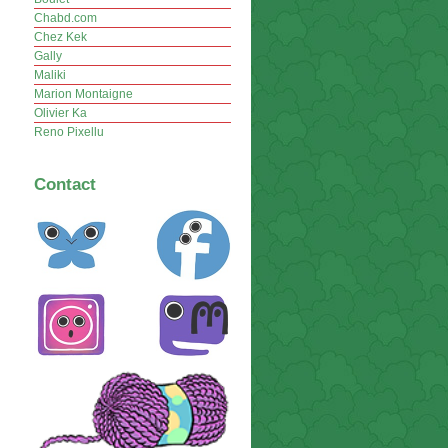
Chabd.com
Chez Kek
Gally
Maliki
Marion Montaigne
Olivier Ka
Reno Pixellu
Contact