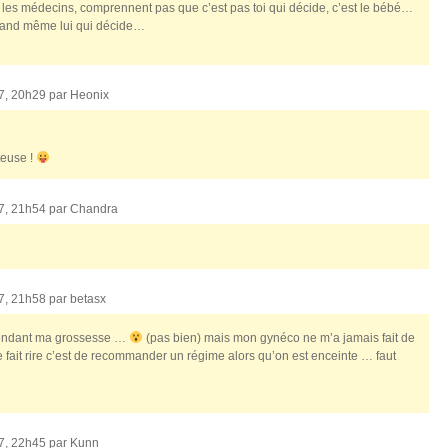
es médecins, comprennent pas que c’est pas toi qui décide, c’est le bébé…
quand même lui qui décide…
07, 20h29 par
Heonix
teuse !
07, 21h54 par
Chandra
07, 21h58 par
betasx
g pendant ma grossesse …
(pas bien) mais mon gynéco ne m’a jamais fait de
e fait rire c’est de recommander un régime alors qu’on est enceinte … faut
07, 22h45 par
Kunn