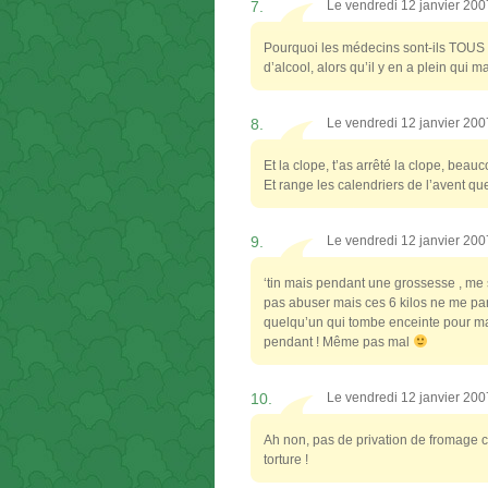
7.
Le vendredi 12 janvier 20
Pourquoi les médecins sont-ils TOUS 
d’alcool, alors qu’il y en a plein qui 
8.
Le vendredi 12 janvier 20
Et la clope, t’as arrêté la clope, be
Et range les calendriers de l’avent que
9.
Le vendredi 12 janvier 20
‘tin mais pendant une grossesse , me s
pas abuser mais ces 6 kilos ne me pa
quelqu’un qui tombe enceinte pour maig
pendant ! Même pas mal
10.
Le vendredi 12 janvier 20
Ah non, pas de privation de fromage c’
torture !