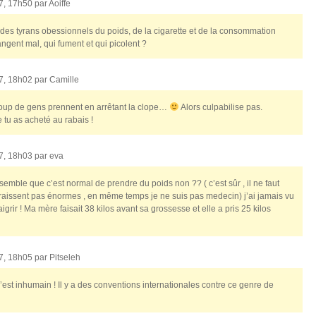
07, 17h50 par
Aoiffe
des tyrans obessionnels du poids, de la cigarette et de la consommation
mangent mal, qui fument et qui picolent ?
07, 18h02 par
Camille
aucoup de gens prennent en arrêtant la clope…
Alors culpabilise pas.
 tu as acheté au rabais !
07, 18h03 par
eva
emble que c’est normal de prendre du poids non ?? ( c’est sûr , il ne faut
raissent pas énormes , en même temps je ne suis pas medecin) j’ai jamais vu
rir ! Ma mère faisait 38 kilos avant sa grossesse et elle a pris 25 kilos
07, 18h05 par
Pitseleh
est inhumain ! Il y a des conventions internationales contre ce genre de