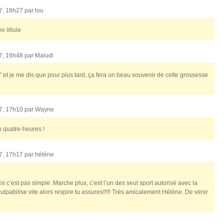
07, 16h27 par
lou
 lillule
07, 16h48 par
Maludi
r" et je me dis que pour plus tard, ça fera un beau souvenir de cette grossesse
07, 17h10 par
Wayne
u quatre-heures !
07, 17h17 par
hélène
 mais c’est pas simple. Marche plus, c’est l’un des seul sport autorisé avec la
ulpabilise vite alors respire tu assures!!!!! Très amicalement Hélène. De venir