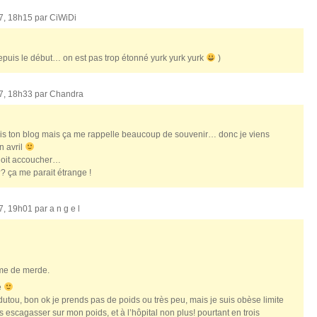
07, 18h15 par
CiWiDi
 depuis le début… on est pas trop étonné yurk yurk yurk
)
07, 18h33 par
Chandra
ais ton blog mais ça me rappelle beaucoup de souvenir… donc je viens
n avril
 doit accoucher…
??? ça me parait étrange !
07, 19h01 par
a n g e l
me de merde.
e
utou, bon ok je prends pas de poids ou très peu, mais je suis obèse limite
is escagasser sur mon poids, et à l’hôpital non plus! pourtant en trois