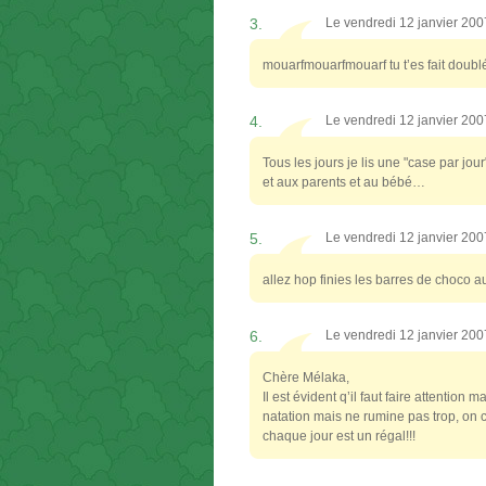
3.
Le vendredi 12 janvier 20
mouarfmouarfmouarf tu t’es fait doublée
4.
Le vendredi 12 janvier 20
Tous les jours je lis une "case par jou
et aux parents et au bébé…
5.
Le vendredi 12 janvier 20
allez hop finies les barres de choco a
6.
Le vendredi 12 janvier 20
Chère Mélaka,
Il est évident q’il faut faire attention
natation mais ne rumine pas trop, on c
chaque jour est un régal!!!