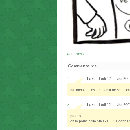
Grossesse
Commentaires
1.
Le vendredi 12 janvier 20
ha! melaka c’est un plaisir de se prome
2.
Le vendredi 12 janvier 20
prem’s
oh la pauv’ p’tite Mélaka….Ca donne fa