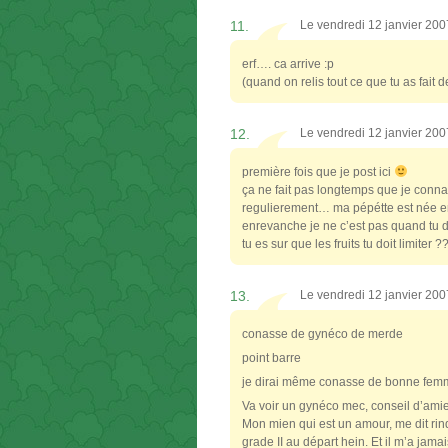
11.
Le vendredi 12 janvier 20
erf…. ca arrive :p
(quand on relis tout ce que tu as fait
12.
Le vendredi 12 janvier 20
première fois que je post ici
ça ne fait pas longtemps que je conn
regulierement… ma pépétte est née e
enrevanche je ne c’est pas quand tu
tu es sur que les fruits tu doit limiter 
13.
Le vendredi 12 janvier 20
conasse de gynéco de merde
point barre
je dirai même conasse de bonne fem
Va voir un gynéco mec, conseil d’ami
Mon mien qui est un amour, me dit rind
grade II au départ hein. Et il m’a jama