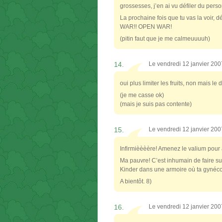
grossesses, j’en ai vu défiler du pers
La prochaine fois que tu vas la voir, 
WAR!! OPEN WAR!
(pitin faut que je me calmeuuuuh)
14.
Le vendredi 12 janvier 20
oui plus limiter les fruits, non mais le 
(je me casse ok)
(mais je suis pas contente)
15.
Le vendredi 12 janvier 20
Infirmièèèère! Amenez le valium pour a 
Ma pauvre! C’est inhumain de faire su
Kinder dans une armoire où ta gynéc
A bientôt. 8)
16.
Le vendredi 12 janvier 20