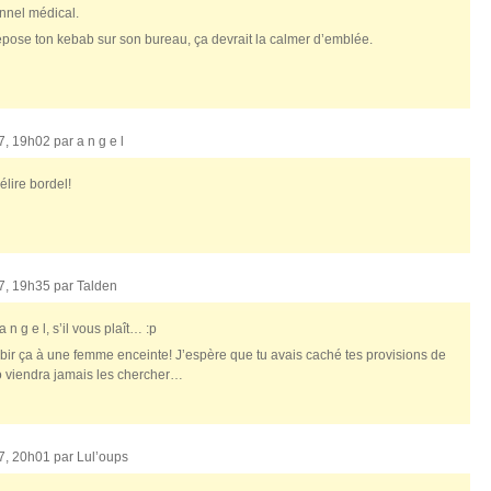
onnel médical.
dépose ton kebab sur son bureau, ça devrait la calmer d’emblée.
07, 19h02 par
a n g e l
délire bordel!
07, 19h35 par
Talden
n g e l, s’il vous plaît… :p
bir ça à une femme enceinte! J’espère que tu avais caché tes provisions de
o viendra jamais les chercher…
07, 20h01 par
Lul’oups