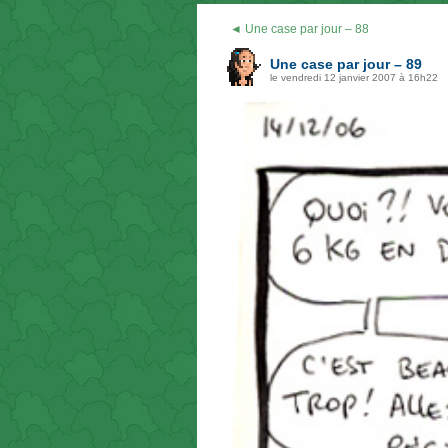
◄ Une case par jour – 88
Une case par jour – 89
le vendredi 12 janvier 2007 à 16h22