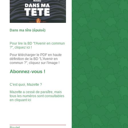
Dans ma tête (épuisé)
Pour lire la BD "l'Avenir en commun
?", cliquez ici !
Pour télécharger le PDF en haute
définition de la BD "L'Avenir en
commun ?", cliquez sur l'image !
Abonnez-vous !
C'est quoi, Mazette ?
Mazette a cessé de paraître, mais
tous les numéros sont consultables
en cliquant ici
Boulet