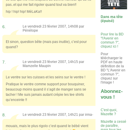
pas..et qui me fait rigoler quand tout va bien!!
hip ! hip! hip! MéLaKa!!
Dans ma tête
(épuisé)
6.
Le vendredi 23 février 2007, 14h08 par
Pénélope
Pour lire la BD
"l'Avenir en
Et sinon, question bête (mais pas inutile), c’est pour
commun ?",
cliquez ici !
quand?
Pour
télécharger le
7.
Le vendredi 23 février 2007, 14h15 par
PDF en haute
Mamzelle Maupin
définition de la
BD "L'Avenir en
commun ?",
Le ventre sur les cuisses et les seins sur le ventre !
cliquez sur
l'image !
Pratique le ventre comme support pour bouquiner,
beaucoup moins quand il s’agit de manger sans se
Abonnez-
tacher ! Me suis jamais autant crépie les tee shirts
vous !
qu’enceinte !!
C'est quoi,
Mazette ?
8.
Le vendredi 23 février 2007, 14h21 par
irma-
Mazette a cessé
de paraître,
mouais, mais le plus rigolo c’est quand le bébé vient
mais tous les