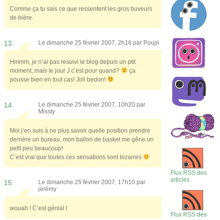
Comme ça tu sais ce que ressentent les gros buveurs
de bière.
13.
Le dimanche 25 février 2007, 2h16 par
Poupi
Hmmm, je n’ai pas resuivi le blog depuis un ptit
moment, mais le jour J c’est pour quand?
ça
pousse bien en tout cas! Joli bedon!
14.
Le dimanche 25 février 2007, 10h20 par
Missty
Moi j’en suis à ne plus savoir quelle position prendre
derrière un bureau, mon ballon de basket me gêne un
petit peu beaucoup!
C’est vrai que toutes ces sensations sont bizarres
Flux RSS des
articles
15.
Le dimanche 25 février 2007, 17h10 par
jérémy
wouah ! C’est génial !
Flux RSS des