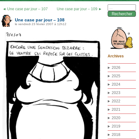
Rechercher :
◄ Une case par jour – 107
Une case par jour – 109 ►
Une case par jour – 108
le vendredi 23 février 2007 à 12h12
Archives
2026
2025
2024
2023
2022
2021
2020
2019
2018