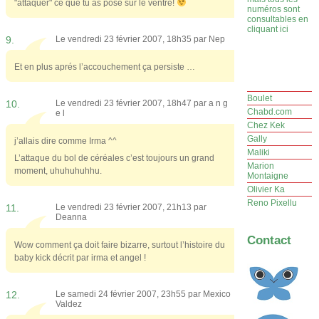
"attaquer" ce que tu as posé sur le ventre!
numéros sont
consultables en
cliquant ici
9.
Le vendredi 23 février 2007, 18h35 par
Nep
Et en plus aprés l’accouchement ça persiste …
Boulet
10.
Le vendredi 23 février 2007, 18h47 par
a n g
Chabd.com
e l
Chez Kek
Gally
j’allais dire comme Irma ^^
Maliki
L’attaque du bol de céréales c’est toujours un grand
Marion
moment, uhuhuhuhhu.
Montaigne
Olivier Ka
Reno Pixellu
11.
Le vendredi 23 février 2007, 21h13 par
Deanna
Contact
Wow comment ça doit faire bizarre, surtout l’histoire du
baby kick décrit par irma et angel !
12.
Le samedi 24 février 2007, 23h55 par
Mexico
Valdez