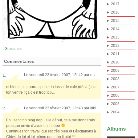
2017
2016
2015
2014
2013
2012
Grossesse
2011
Commentaires
2010
2009
1.
Le vendredi 23 février 2007, 12h42 par
roz
2008
et bientot tu pourras poser ta tasse de café (déca !) sur
2007
ton ventre ! ça c’est trop top…
2006
2005
2.
Le vendredi 23 février 2007, 12h43 par
kiki
2004
En lisant ton blog depuis le début, cela me donnerais
presque envie d’avoir un ti bébé
Albums
Continues ton travail qui est très bien et Félicitations à
Chiwi de toi et toi même pour ton ti bibi !!!!