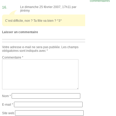
commentaires
16.
Le dimanche 25 février 2007, 17h11 par
jérémy
C’est difficile, non ? Ta fille va bien ? ^3^
Laisser un commentaire
Votre adresse e-mail ne sera pas publiée.
Les champs
obligatoires sont indiqués avec
*
Commentaire
*
Nom
*
E-mail
*
Site web