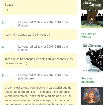
Bizzzz
Kiki
3.
Le vendredi 23 février 2007, 13h17 par
Choum
La Rose et
roz > hé il est pas carré son ventre !
l’Olivier
4.
Le vendredi 23 février 2007, 13h31 par
Derufin
Tant que ce ne sont pas les seins qui reposent sur les
cuisses ça va ! ;o)
5.
Le vendredi 23 février 2007, 13h45 par
Sous les
ptiluobeurre
bouclettes
et bien c’est ce que l’on appelle la caractéristique du
buveur de bière qualifiè ;)…le bide sur les genou, le
ventre bien remplit..enfin toi méla au moins tu as une
vraie raison valable… allez courage…..et merci pour
ce site qui me met toujours de bonne humeur qd ca va