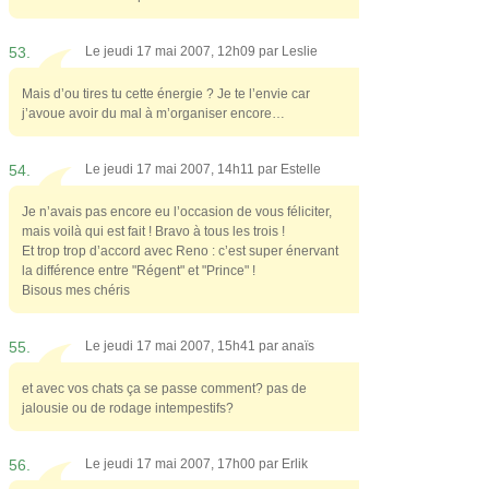
53.
Le jeudi 17 mai 2007, 12h09 par
Leslie
Mais d’ou tires tu cette énergie ? Je te l’envie car
j’avoue avoir du mal à m’organiser encore…
54.
Le jeudi 17 mai 2007, 14h11 par
Estelle
Je n’avais pas encore eu l’occasion de vous féliciter,
mais voilà qui est fait ! Bravo à tous les trois !
Et trop trop d’accord avec Reno : c’est super énervant
la différence entre "Régent" et "Prince" !
Bisous mes chéris
55.
Le jeudi 17 mai 2007, 15h41 par
anaïs
et avec vos chats ça se passe comment? pas de
jalousie ou de rodage intempestifs?
56.
Le jeudi 17 mai 2007, 17h00 par
Erlik