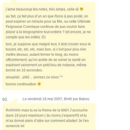
j’aime beaucoup tes notes, très simpa, celle-là
au fait, ça fait plus d’un an que Reno à pas posté, on
peut espèrer un miracle pour sa fille, ou cette Ultimate
Feignasse Cosmique continue de pas vouloir faire
plaisir à la blogosphère tout entière ? (et encore, je ne
compte que les initiés :D)
bon, je suppose que malgré tout, il doit crouler sous le
boulot, etc, etc, etc, mais bon, si c’est pour plus rien
mettre dessus, autant fermer le blog, du moins
officiellement, qu’on arrète de se ruiner la santé en
espérant vainement un petit bou de notasse, même
torché en 10 secondes.
siouplait…pitié… pensez za nous ^^
bonne continuation
60.
Le vendredi 18 mai 2007, 8h46 par
Babou
Rohhhhh mais tu es la Reine de la tété!! J’accouche
dans 18 jours maximum ( du moins j’espere!!!!) et tu
m’as donné plein d’idée sur comment allaiter! Je t’en
remercie lol