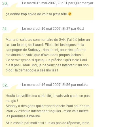
30.
Le mardi 15 mai 2007, 23h31 par
Quinmanyar
ça donne trop envie de voir sa p’tite tête
31.
Le mercredi 16 mai 2007, 8h27 par
GLU
Marrant : suite au commentaire de Sylk, j’ai été jeter un
œil sur le blog de Laurel. Elle a tiré les leçons de la
campagne de Sarkozy : rien de tel, pour récupérer le
maximum de voix, que d’avoir des propos fachos !
Ce serait sympa si quelqu’un précisait qu’Oncle Paul
n’est pas Carali. Moi, je ne veux pas intervenir sur son
blog : la démagogie a ses limites !
32.
Le mercredi 16 mai 2007, 8h56 par
melaka
Houlà tu eveilles ma curiosité, je vais voir ça de ce pas
ma glu !
Sinon y a des gens qui prennent oncle Paul pour notre
Paul ?? c’est un intervenant regulier.. m’en vais mettre
les pendules à l’heure
Sti > essaie par mail et si tu n’as pas de réponse, tente