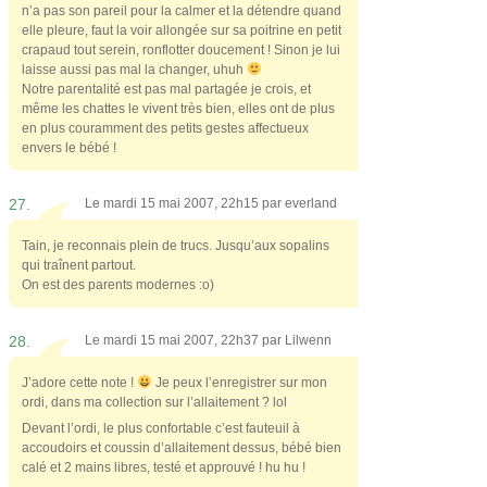
n’a pas son pareil pour la calmer et la détendre quand
elle pleure, faut la voir allongée sur sa poitrine en petit
crapaud tout serein, ronflotter doucement ! Sinon je lui
laisse aussi pas mal la changer, uhuh
Notre parentalité est pas mal partagée je crois, et
même les chattes le vivent très bien, elles ont de plus
en plus couramment des petits gestes affectueux
envers le bébé !
27.
Le mardi 15 mai 2007, 22h15 par
everland
Tain, je reconnais plein de trucs. Jusqu’aux sopalins
qui traînent partout.
On est des parents modernes :o)
28.
Le mardi 15 mai 2007, 22h37 par
Lilwenn
J’adore cette note !
Je peux l’enregistrer sur mon
ordi, dans ma collection sur l’allaitement ? lol
Devant l’ordi, le plus confortable c’est fauteuil à
accoudoirs et coussin d’allaitement dessus, bébé bien
calé et 2 mains libres, testé et approuvé ! hu hu !