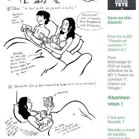
Dans ma tête
(épuisé)
Pour lire la BD
"l'Avenir en
commun ?",
cliquez ici !
Pour
télécharger le
PDF en haute
définition de la
BD "L'Avenir en
commun ?",
cliquez sur
l'image !
Abonnez-
vous !
C'est quoi,
Mazette ?
Mazette a cessé
de paraître,
mais tous les