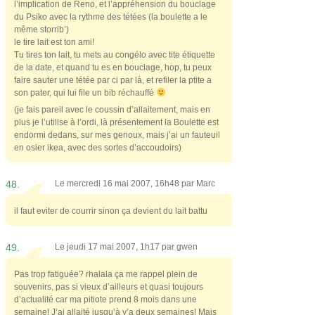
l’implication de Reno, et l’appréhension du bouclage
du Psiko avec la rythme des tétées (la boulette a le
même storrib’)
le tire lait est ton ami!
Tu tires ton lait, tu mets au congélo avec tite étiquette
de la date, et quand tu es en bouclage, hop, tu peux
faire sauter une tétée par ci par là, et refiler la ptite a
son pater, qui lui file un bib réchauffé
(je fais pareil avec le coussin d’allaitement, mais en
plus je l’utilise à l’ordi, là présentement la Boulette est
endormi dedans, sur mes genoux, mais j’ai un fauteuil
en osier ikea, avec des sortes d’accoudoirs)
48.
Le mercredi 16 mai 2007, 16h48 par
Marc
il faut eviter de courrir sinon ça devient du lait battu
49.
Le jeudi 17 mai 2007, 1h17 par
gwen
Pas trop fatiguée? rhalala ça me rappel plein de
souvenirs, pas si vieux d’ailleurs et quasi toujours
d’actualité car ma pitiote prend 8 mois dans une
semaine! J’ai allaité jusqu’à y’a deux semaines! Mais