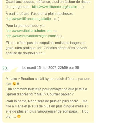
Quant aux coques, méfiance, c’est un facteur de risque
d’engorgement :
http://www.lllfrance.org/allaite..
. ;-).
À part le pétard, t’as droit à plein de choses :
http://www.lllfrance.org/allaite..
. o:-).
Pour la glamouritude, y a
http://www.sibellia.fr/index.php
ou
http://www.bravadodesigns.com/
o:-).
Et moi, c’était pas des sopalins, mais des langes en
gaze, ultra pratique :lol:. Certains bébés s’en servent
ensuite de doudou hu hu.
29.
Le mardi 15 mai 2007, 22h59 par
Sti
Melaka > Boudiou ca fait hyper plaisir d’être lu par une
star
!!
Euh comment faut faire pour envoyer ce que je fais à
Spirou d’après toi ? Mail ? Courrier papier ?
Pour la petite, Reno sera de plus en plus accro… Ma
fille a 4 ans et je suis de plus en plus dingue d’elle et
elle de plus en plus "amoureuse" de son papa… Trop
bien…