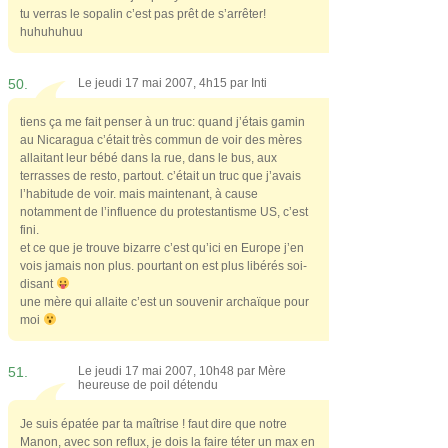
tu verras le sopalin c’est pas prêt de s’arrêter!
huhuhuhuu
50.
Le jeudi 17 mai 2007, 4h15 par
Inti
tiens ça me fait penser à un truc: quand j’étais gamin
au Nicaragua c’était très commun de voir des mères
allaitant leur bébé dans la rue, dans le bus, aux
terrasses de resto, partout. c’était un truc que j’avais
l’habitude de voir. mais maintenant, à cause
notamment de l’influence du protestantisme US, c’est
fini.
et ce que je trouve bizarre c’est qu’ici en Europe j’en
vois jamais non plus. pourtant on est plus libérés soi-
disant
une mère qui allaite c’est un souvenir archaïque pour
moi
51.
Le jeudi 17 mai 2007, 10h48 par
Mère
heureuse de poil détendu
Je suis épatée par ta maîtrise ! faut dire que notre
Manon, avec son reflux, je dois la faire téter un max en