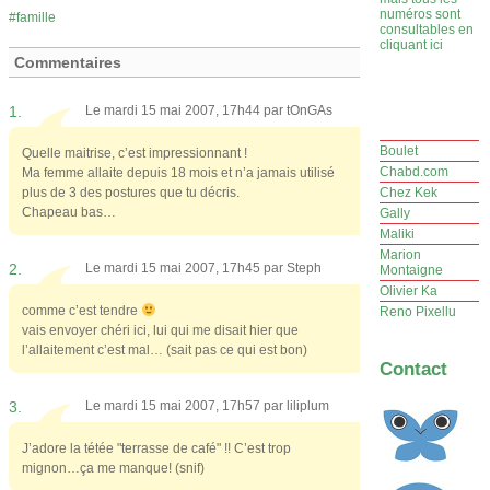
numéros sont
famille
consultables en
cliquant ici
Commentaires
1.
Le mardi 15 mai 2007, 17h44 par
tOnGAs
Boulet
Quelle maitrise, c’est impressionnant !
Chabd.com
Ma femme allaite depuis 18 mois et n’a jamais utilisé
plus de 3 des postures que tu décris.
Chez Kek
Chapeau bas…
Gally
Maliki
Marion
2.
Le mardi 15 mai 2007, 17h45 par
Steph
Montaigne
Olivier Ka
comme c’est tendre
Reno Pixellu
vais envoyer chéri ici, lui qui me disait hier que
l’allaitement c’est mal… (sait pas ce qui est bon)
Contact
3.
Le mardi 15 mai 2007, 17h57 par
liliplum
J’adore la tétée "terrasse de café" !! C’est trop
mignon…ça me manque! (snif)