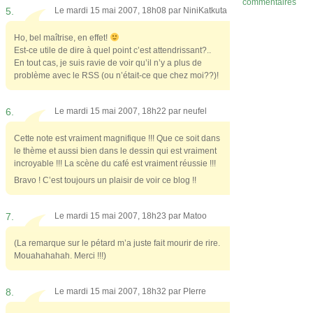
commentaires
5.
Le mardi 15 mai 2007, 18h08 par
NiniKatkuta
Ho, bel maîtrise, en effet!
Est-ce utile de dire à quel point c’est attendrissant?..
En tout cas, je suis ravie de voir qu’il n’y a plus de
problème avec le RSS (ou n’était-ce que chez moi??)!
6.
Le mardi 15 mai 2007, 18h22 par
neufel
Cette note est vraiment magnifique !!! Que ce soit dans
le thème et aussi bien dans le dessin qui est vraiment
incroyable !!! La scène du café est vraiment réussie !!!
Bravo ! C’est toujours un plaisir de voir ce blog !!
7.
Le mardi 15 mai 2007, 18h23 par
Matoo
(La remarque sur le pétard m’a juste fait mourir de rire.
Mouahahahah. Merci !!!)
8.
Le mardi 15 mai 2007, 18h32 par
PIerre