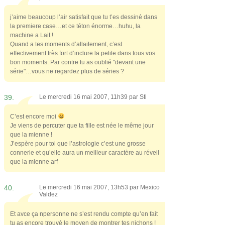
j’aime beaucoup l’air satisfait que tu t’es dessiné dans
la premiere case…et ce téton énorme…huhu, la
machine a Lait !
Quand a tes moments d’allaitement, c’est
effectivement très fort d’inclure la petite dans tous vos
bon moments. Par contre tu as oublié "devant une
série"…vous ne regardez plus de séries ?
39.
Le mercredi 16 mai 2007, 11h39 par
Sti
C’est encore moi
Je viens de percuter que ta fille est née le même jour
que la mienne !
J’espère pour toi que l’astrologie c’est une grosse
connerie et qu’elle aura un meilleur caractère au réveil
que la mienne arf
40.
Le mercredi 16 mai 2007, 13h53 par
Mexico
Valdez
Et avce ça npersonne ne s’est rendu compte qu’en fait
tu as encore trouvé le moyen de montrer tes nichons !