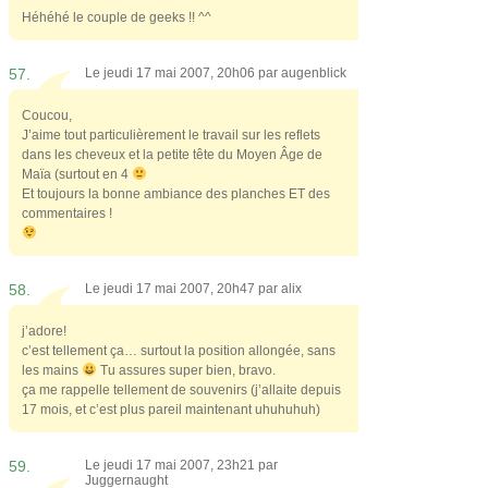
Héhéhé le couple de geeks !! ^^
57.
Le jeudi 17 mai 2007, 20h06 par
augenblick
Coucou,
J’aime tout particulièrement le travail sur les reflets
dans les cheveux et la petite tête du Moyen Âge de
Maïa (surtout en 4
Et toujours la bonne ambiance des planches ET des
commentaires !
58.
Le jeudi 17 mai 2007, 20h47 par
alix
j’adore!
c’est tellement ça… surtout la position allongée, sans
les mains
Tu assures super bien, bravo.
ça me rappelle tellement de souvenirs (j’allaite depuis
17 mois, et c’est plus pareil maintenant uhuhuhuh)
59.
Le jeudi 17 mai 2007, 23h21 par
Juggernaught