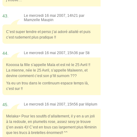
j’trouve…
43.
Le mercredi 16 mai 2007, 14h21 par
Mamzelle Maupin
C’est super tendre et perso j’ai adoré allaité et puis
c’est rudement plus pratique !!
44.
Le mercredi 16 mai 2007, 15h36 par
Sti
Kooooa ta fille s’appelle Maïa et est né le 25 Avril !!
La mienne, née le 25 Avril, s’appelle Maïwenn, et
devine comment c’est son p’tit surnom ???
Ya eu un trou dans le continuum espace temps là,
c’est sur !!
45.
Le mercredi 16 mai 2007, 15h56 par
liliplum
Melaka> Pour les soutifs d’allaitement, il y en a un joli
à la redoute, en plumetis rose, assez sexy je trouve
(j’en avais 4)! C’est en tous cas largement plus féminin
que les trucs à bretelles énormes!! ^^