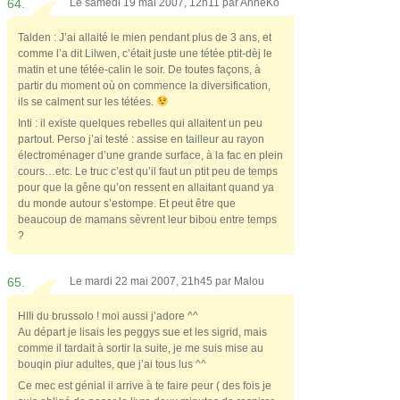
64.
Le samedi 19 mai 2007, 12h11 par
AnneKo
Talden : J’ai allaité le mien pendant plus de 3 ans, et
comme l’a dit Lilwen, c’était juste une tétée ptit-dèj le
matin et une tétée-calin le soir. De toutes façons, à
partir du moment où on commence la diversification,
ils se calment sur les tétées.
Inti : il existe quelques rebelles qui allaitent un peu
partout. Perso j’ai testé : assise en tailleur au rayon
électroménager d’une grande surface, à la fac en plein
cours…etc. Le truc c’est qu’il faut un ptit peu de temps
pour que la gêne qu’on ressent en allaitant quand ya
du monde autour s’estompe. Et peut être que
beaucoup de mamans sèvrent leur bibou entre temps
?
65.
Le mardi 22 mai 2007, 21h45 par
Malou
HIIi du brussolo ! moi aussi j’adore ^^
Au départ je lisais les peggys sue et les sigrid, mais
comme il tardait à sortir la suite, je me suis mise au
bouqin piur adultes, que j’ai tous lus ^^
Ce mec est génial il arrive à te faire peur ( des fois je