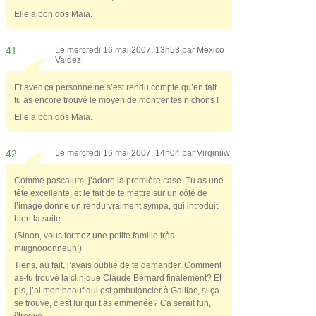
Elle a bon dos Maïa.
41.
Le mercredi 16 mai 2007, 13h53 par
Mexico
Valdez
Et avec ça personne ne s’est rendu compte qu’en fait
tu as encore trouvé le moyen de montrer tes nichons !
Elle a bon dos Maïa.
42.
Le mercredi 16 mai 2007, 14h04 par
Virginiiw
Comme pascalum, j’adore la première case. Tu as une
tête excellente, et le fait de te mettre sur un côté de
l’image donne un rendu vraiment sympa, qui introduit
bien la suite.
(Sinon, vous formez une petite famille très
miiignooonneuh!)
Tiens, au fait, j’avais oublié de te demander. Comment
as-tu trouvé la clinique Claude Bernard finalement? Et
pis, j’ai mon beauf qui est ambulancier à Gaillac, si ça
se trouve, c’est lui qui t’as emmenée? Ca serait fun,