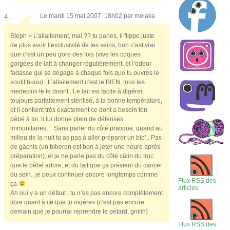
4.
Le mardi 15 mai 2007, 18h02 par
melaka
Steph > L’allaitement, mal ?? tu parles, il flippe juste
de plus avoir l’exclusivité de tes seins, bon c’est vrai
que c’est un peu gore des fois (vive les coques
gorgées de lait à changer régulièrement, et l’odeur
fadasse qui se dégage à chaque fois que tu ouvres le
soutif huuu).. L’allaitement c’est le BIEN, tous les
medecins te le diront : Le lait est facile à digérer,
toujours parfaitement stérilisé, à la bonne température,
et il contient très exactement ce dont a besoin ton
bébé à toi, il lui donne plein de défenses
immunitaires… Sans parler du côté pratique, quand au
milieu de la nuit tu as pas à aller préparer un bib’.. Pas
de gâchis (un biberon est bon à jeter une heure après
préparation), et je ne parle pas du côté câlin du truc
que le bébé adore, et du fait que ça prévient du cancer
du sein.. je peux continuer encore longtemps comme
Flux RSS des
ça
articles
Ah oui y a un défaut : tu n’es pas encore complètement
libre quant à ce que tu ingères (c’est pas encore
demain que je pourrai reprendre le pétard, gniiih)
Flux RSS des