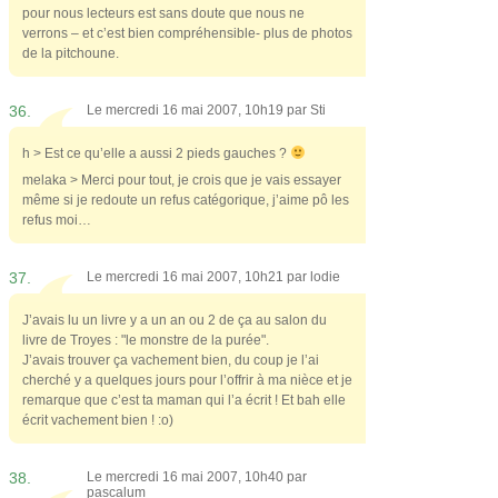
pour nous lecteurs est sans doute que nous ne
verrons – et c’est bien compréhensible- plus de photos
de la pitchoune.
36.
Le mercredi 16 mai 2007, 10h19 par
Sti
h > Est ce qu’elle a aussi 2 pieds gauches ?
melaka > Merci pour tout, je crois que je vais essayer
même si je redoute un refus catégorique, j’aime pô les
refus moi…
37.
Le mercredi 16 mai 2007, 10h21 par
lodie
J’avais lu un livre y a un an ou 2 de ça au salon du
livre de Troyes : "le monstre de la purée".
J’avais trouver ça vachement bien, du coup je l’ai
cherché y a quelques jours pour l’offrir à ma nièce et je
remarque que c’est ta maman qui l’a écrit ! Et bah elle
écrit vachement bien ! :o)
38.
Le mercredi 16 mai 2007, 10h40 par
pascalum