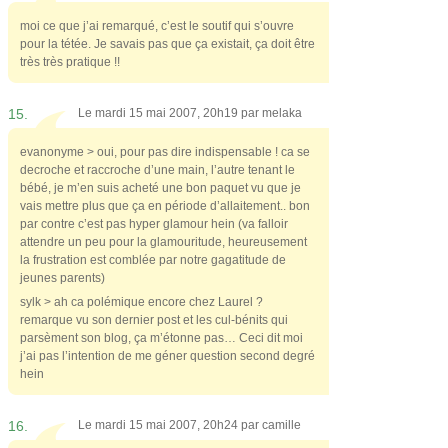
moi ce que j’ai remarqué, c’est le soutif qui s’ouvre
pour la tétée. Je savais pas que ça existait, ça doit être
très très pratique !!
15.
Le mardi 15 mai 2007, 20h19 par
melaka
evanonyme > oui, pour pas dire indispensable ! ca se
decroche et raccroche d’une main, l’autre tenant le
bébé, je m’en suis acheté une bon paquet vu que je
vais mettre plus que ça en période d’allaitement.. bon
par contre c’est pas hyper glamour hein (va falloir
attendre un peu pour la glamouritude, heureusement
la frustration est comblée par notre gagatitude de
jeunes parents)
sylk > ah ca polémique encore chez Laurel ?
remarque vu son dernier post et les cul-bénits qui
parsèment son blog, ça m’étonne pas… Ceci dit moi
j’ai pas l’intention de me géner question second degré
hein
16.
Le mardi 15 mai 2007, 20h24 par
camille