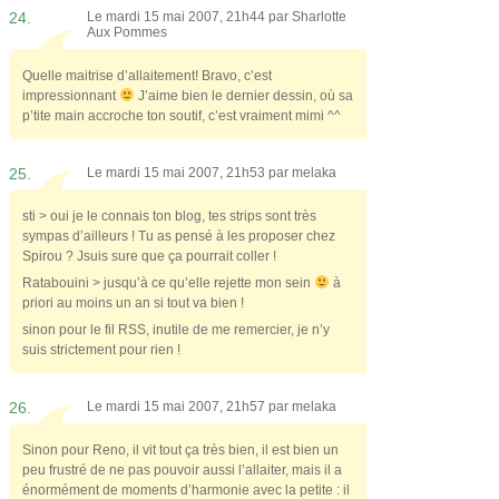
24.
Le mardi 15 mai 2007, 21h44 par
Sharlotte
Aux Pommes
Quelle maitrise d’allaitement! Bravo, c’est
impressionnant
J’aime bien le dernier dessin, où sa
p’tite main accroche ton soutif, c’est vraiment mimi ^^
25.
Le mardi 15 mai 2007, 21h53 par
melaka
sti > oui je le connais ton blog, tes strips sont très
sympas d’ailleurs ! Tu as pensé à les proposer chez
Spirou ? Jsuis sure que ça pourrait coller !
Ratabouini > jusqu’à ce qu’elle rejette mon sein
à
priori au moins un an si tout va bien !
sinon pour le fil RSS, inutile de me remercier, je n’y
suis strictement pour rien !
26.
Le mardi 15 mai 2007, 21h57 par
melaka
Sinon pour Reno, il vit tout ça très bien, il est bien un
peu frustré de ne pas pouvoir aussi l’allaiter, mais il a
énormément de moments d’harmonie avec la petite : il