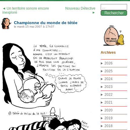
Rechercher :
◄ Un territoire sonore encore
Nouveau Détective
inexploré
►
Championne du monde de tétée
le mardi 15 mai 2007 à 17h37
Archives
2026
2025
2024
2023
2022
2021
2020
2019
2018