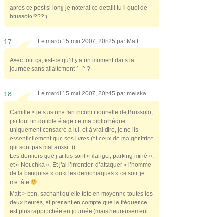
apres ce post si long je noterai ce detail! tu li quoi de
brussolo!???:)
17.
Le mardi 15 mai 2007, 20h25 par
Matt
Avec tout ça, est-ce qu’il y a un moment dans la
journée sans allaitement ^_^ ?
18.
Le mardi 15 mai 2007, 20h45 par
melaka
Camille > je suis une fan inconditionnelle de Brussolo,
j’ai tout un double étage de ma bibliothèque
uniquement consacré à lui, et à vrai dire, je ne lis
essentiellement que ses livres (et ceux de ma génitrice
qui sont pas mal aussi :))
Les derniers que j’ai lus sont « danger, parking miné »,
et « Nouchka ». Et j’ai l’intention d’attaquer « l’homme
de la banquise » ou « les démoniaques » ce soir, je
me tâte
Matt > ben, sachant qu’elle tète en moyenne toutes les
deux heures, et prenant en compte que la fréquence
est plus rapprochée en journée (mais heureusement