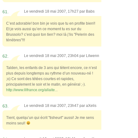
61.
Le vendredi 18 mai 2007, 17h27 par
Babs
C’est adorable! bon bin je vois que tu en profite bien!!
Et je vois aussi qu’en ce moment tu es sur du
Brussolo? c’est quoi ton tien? moi là j’lis "Pelerin des
ténèbres"!!!
62.
Le vendredi 18 mai 2007, 23h04 par
Lilwenn
Talden, les enfants de 3 ans qui tètent encore, ce n’est
plus depuis longtemps au rythme d’un nouveau-né !
;o) Ce sont des tétées courtes et rapides,
principalement le soir et le matin, en général ;-).
http://www.lllfrance.org/allaite..
.
63.
Le vendredi 18 mai 2007, 23h47 par
aXelis
Tient, quelqu’un qui écrit "tisheurt" aussi! Je me sens
moins seul!