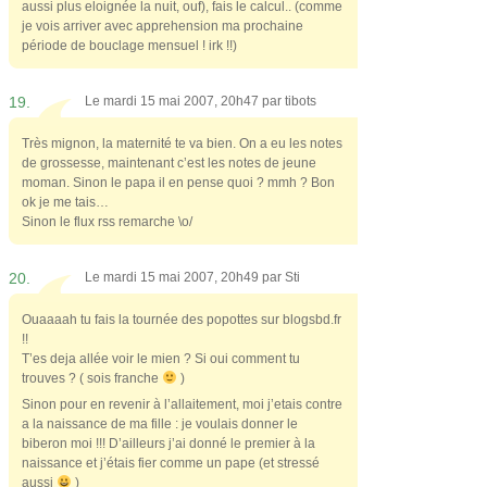
aussi plus eloignée la nuit, ouf), fais le calcul.. (comme
je vois arriver avec apprehension ma prochaine
période de bouclage mensuel ! irk !!)
19.
Le mardi 15 mai 2007, 20h47 par
tibots
Très mignon, la maternité te va bien. On a eu les notes
de grossesse, maintenant c’est les notes de jeune
moman. Sinon le papa il en pense quoi ? mmh ? Bon
ok je me tais…
Sinon le flux rss remarche \o/
20.
Le mardi 15 mai 2007, 20h49 par
Sti
Ouaaaah tu fais la tournée des popottes sur blogsbd.fr
!!
T’es deja allée voir le mien ? Si oui comment tu
trouves ? ( sois franche
)
Sinon pour en revenir à l’allaitement, moi j’etais contre
a la naissance de ma fille : je voulais donner le
biberon moi !!! D’ailleurs j’ai donné le premier à la
naissance et j’étais fier comme un pape (et stressé
aussi
)