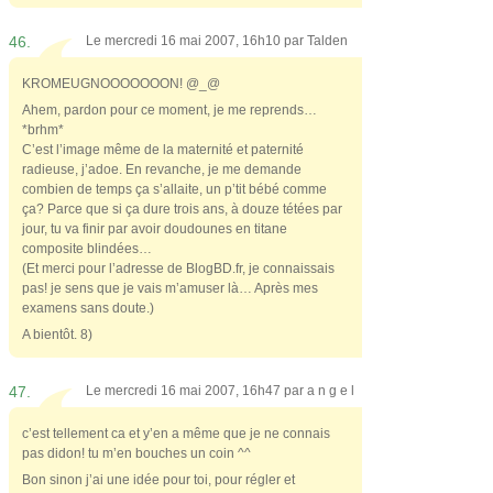
46.
Le mercredi 16 mai 2007, 16h10 par
Talden
KROMEUGNOOOOOOON! @_@
Ahem, pardon pour ce moment, je me reprends…
*brhm*
C’est l’image même de la maternité et paternité
radieuse, j’adoe. En revanche, je me demande
combien de temps ça s’allaite, un p’tit bébé comme
ça? Parce que si ça dure trois ans, à douze tétées par
jour, tu va finir par avoir doudounes en titane
composite blindées…
(Et merci pour l’adresse de BlogBD.fr, je connaissais
pas! je sens que je vais m’amuser là… Après mes
examens sans doute.)
A bientôt. 8)
47.
Le mercredi 16 mai 2007, 16h47 par
a n g e l
c’est tellement ca et y’en a même que je ne connais
pas didon! tu m’en bouches un coin ^^
Bon sinon j’ai une idée pour toi, pour régler et