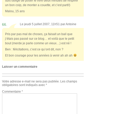
suis obligé de poser le livre deux minutes de respirer
un bon coip, de monter a couette, et c’est parti!)
Malou, 15 ans
66.
Le jeudi 5 juillet 2007, 11h51 par
Antoine
Pris par pas mal de choses, ça faisait un bail que
j’étais pas passé sur ce blog… et voilà que le petit
bout (merde je parle comme un vieux…) est né !
Ben : félicitations, c’est ce qu’ont dit, non ?
Et bon courage pour les années à venir ah ah ah
Laisser un commentaire
Votre adresse e-mail ne sera pas publiée.
Les champs
obligatoires sont indiqués avec
*
Commentaire
*