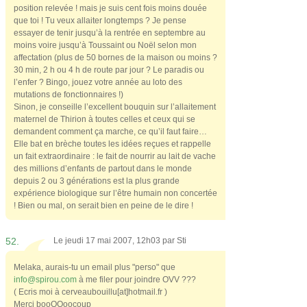
position relevée ! mais je suis cent fois moins douée
que toi ! Tu veux allaiter longtemps ? Je pense
essayer de tenir jusqu’à la rentrée en septembre au
moins voire jusqu’à Toussaint ou Noël selon mon
affectation (plus de 50 bornes de la maison ou moins ?
30 min, 2 h ou 4 h de route par jour ? Le paradis ou
l’enfer ? Bingo, jouez votre année au loto des
mutations de fonctionnaires !)
Sinon, je conseille l’excellent bouquin sur l’allaitement
maternel de Thirion à toutes celles et ceux qui se
demandent comment ça marche, ce qu’il faut faire…
Elle bat en brèche toutes les idées reçues et rappelle
un fait extraordinaire : le fait de nourrir au lait de vache
des millions d’enfants de partout dans le monde
depuis 2 ou 3 générations est la plus grande
expérience biologique sur l’être humain non concertée
! Bien ou mal, on serait bien en peine de le dire !
52.
Le jeudi 17 mai 2007, 12h03 par
Sti
Melaka, aurais-tu un email plus "perso" que
info@spirou.com
à me filer pour joindre OVV ???
( Ecris moi à cerveaubouillu[at]hotmail.fr )
Merci booOOoocoup