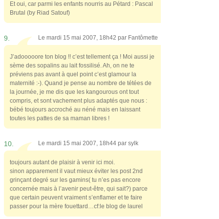
Et oui, car parmi les enfants nourris au Pétard : Pascal
Brutal (by Riad Satouf)
9.
Le mardi 15 mai 2007, 18h42 par
Fantômette
J’adooooore ton blog !! c’est tellement ça ! Moi aussi je
sème des sopalins au lait fossilisé. Ah, on ne te
préviens pas avant à quel point c’est glamour la
maternité :-). Quand je pense au nombre de tétées de
la journée, je me dis que les kangourous ont tout
compris, et sont vachement plus adaptés que nous :
bébé toujours accroché au néné mais en laissant
toutes les pattes de sa maman libres !
10.
Le mardi 15 mai 2007, 18h44 par
sylk
toujours autant de plaisir à venir ici moi.
sinon apparement il vaut mieux éviter les post 2nd
grinçant degré sur les gamins( tu n’es pas encore
concernée mais à l’avenir peut-être, qui sait?) parce
que certain peuvent vraiment s’enflamer et te faire
passer pour la mère fouettard…cf:le blog de laurel