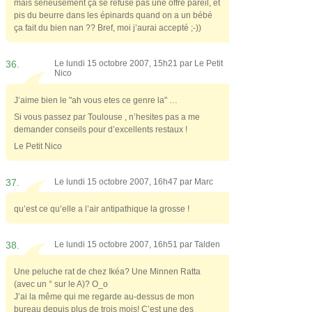
mais sérieusement ça se refuse pas une offre pareil, et
pis du beurre dans les épinards quand on a un bébé
ça fait du bien nan ?? Bref, moi j’aurai accepté ;-))
36.
Le lundi 15 octobre 2007, 15h21 par
Le Petit
Nico
J’aime bien le "ah vous etes ce genre la" …
Si vous passez par Toulouse , n’hesites pas a me
demander conseils pour d’excellents restaux !
Le Petit Nico
37.
Le lundi 15 octobre 2007, 16h47 par
Marc
qu’est ce qu’elle a l’air antipathique la grosse !
38.
Le lundi 15 octobre 2007, 16h51 par
Talden
Une peluche rat de chez Ikéa? Une Minnen Ratta
(avec un ° sur le A)? O_o
J’ai la même qui me regarde au-dessus de mon
bureau depuis plus de trois mois! C’est une des