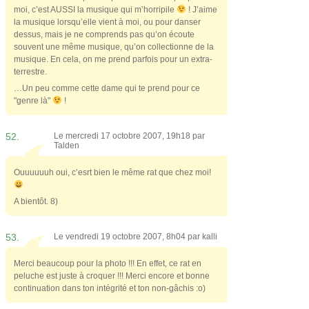
moi, c’est AUSSI la musique qui m’horripile
! J’aime
la musique lorsqu’elle vient à moi, ou pour danser
dessus, mais je ne comprends pas qu’on écoute
souvent une même musique, qu’on collectionne de la
musique. En cela, on me prend parfois pour un extra-
terrestre.
…Un peu comme cette dame qui te prend pour ce
"genre là"
!
52.
Le mercredi 17 octobre 2007, 19h18 par
Talden
Ouuuuuuh oui, c’esrt bien le même rat que chez moi!
A bientôt. 8)
53.
Le vendredi 19 octobre 2007, 8h04 par
kalli
Merci beaucoup pour la photo !!! En effet, ce rat en
peluche est juste à croquer !!! Merci encore et bonne
continuation dans ton intégrité et ton non-gâchis :o)