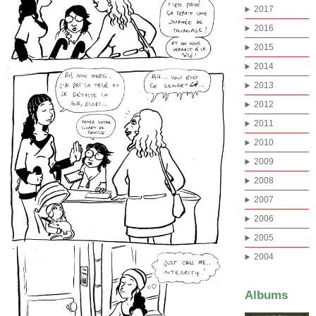
2017
2016
2015
2014
2013
2012
2011
2010
2009
2008
2007
2006
2005
2004
Albums