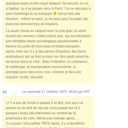
quelques pubs et être noyé dedans ! toi encore, tu vis
à Gaillac, tu n’as jamais vécu à Paris ? tu ne sais pas à
quel martelage tu as échappé
moi je fais une
réaction : même la radio, je ne peux pas l’ecouter, les
pubs me donnent trop de boutons…
La seule chose en rapport avec la pub que j’ai aimé
durant des années c’était culture pub, qui eux faisaient
une véritable étude sociologique passionnante à
travers les pubs de tous pays et toutes époques..
après, bien sur, il y a des perles d’humour, des bons
réalisateurs qui se font la main sur des spots avant de
se lancer dans le ciné.. Mais l’intention, le commerce,
le martelage, la manipulation inconsciente, le
prenage-pour-des-cons, non, vriment, je fais une
réaction contre, désolée…
48.
Le mercredi 17 octobre 2007, 9h26 par
GPI
1) Y a pas de honte à passer à la télé, moi qui n’ai
jamais eu de télé de ma vie chuis passé sur la 5
pasque j’avais été interviewé en sortant de la
pharmacie du coin, même pas malade après…
2) La pub c’est parfois TRES rigolo, il y a deux/trois