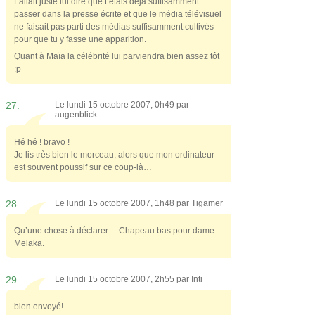
Fallait juste lui dire que t’étais déjà suffisamment
passer dans la presse écrite et que le média télévisuel
ne faisait pas parti des médias suffisamment cultivés
pour que tu y fasse une apparition.
Quant à Maïa la célébrité lui parviendra bien assez tôt
:p
27.
Le lundi 15 octobre 2007, 0h49 par
augenblick
Hé hé ! bravo !
Je lis très bien le morceau, alors que mon ordinateur
est souvent poussif sur ce coup-là…
28.
Le lundi 15 octobre 2007, 1h48 par
Tigamer
Qu’une chose à déclarer… Chapeau bas pour dame
Melaka.
29.
Le lundi 15 octobre 2007, 2h55 par
Inti
bien envoyé!