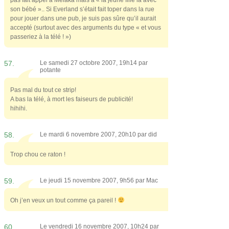
son bébé ».. Si Everland s’était fait toper dans la rue
pour jouer dans une pub, je suis pas sûre qu’il aurait
accepté (surtout avec des arguments du type « et vous
passeriez à la télé ! »)
57.
Le samedi 27 octobre 2007, 19h14 par
potante
Pas mal du tout ce strip!
A bas la télé, à mort les faiseurs de publicité!
hihihi.
58.
Le mardi 6 novembre 2007, 20h10 par
did
Trop chou ce raton !
59.
Le jeudi 15 novembre 2007, 9h56 par
Mac
Oh j’en veux un tout comme ça pareil !
60.
Le vendredi 16 novembre 2007, 10h24 par