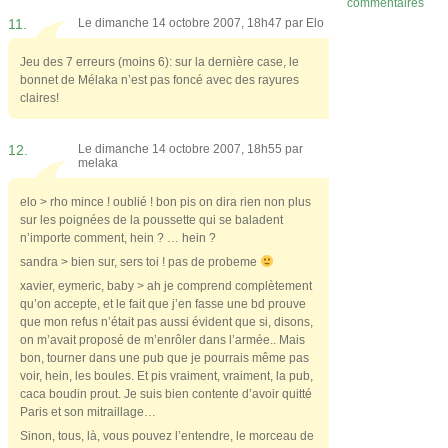
commentaires
11.
Le dimanche 14 octobre 2007, 18h47 par
Elo
Jeu des 7 erreurs (moins 6): sur la dernière case, le
bonnet de Mélaka n’est pas foncé avec des rayures
claires!
12.
Le dimanche 14 octobre 2007, 18h55 par
melaka
elo > rho mince ! oublié ! bon pis on dira rien non plus
sur les poignées de la poussette qui se baladent
n’importe comment, hein ? … hein ?
sandra > bien sur, sers toi ! pas de probeme
xavier, eymeric, baby > ah je comprend complètement
qu’on accepte, et le fait que j’en fasse une bd prouve
que mon refus n’était pas aussi évident que si, disons,
on m’avait proposé de m’enrôler dans l’armée.. Mais
bon, tourner dans une pub que je pourrais même pas
voir, hein, les boules. Et pis vraiment, vraiment, la pub,
caca boudin prout. Je suis bien contente d’avoir quitté
Paris et son mitraillage…
Sinon, tous, là, vous pouvez l’entendre, le morceau de