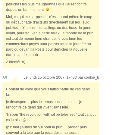
peluches les plus meugnonnes que j’ai rencontré
depuis un bon moment.
Moi, ce qui me surprends, c’est quand même le coup
du débauchage d’acteurs directement sur les lieux
publics… Y’a pas des castings ou des trucs du genre,
avant, pour trouver la perle rare? Le monde de la pub
est tout de même bien étrange, je vois bien les
commerciaux payés pour passer toute la journée au
parc ou devant la Poste pour dénicher la nouvelle
(tare) star de la pub…
A bientôt. 8)
39.
Le lundi 15 octobre 2007, 17h33 par
cookie_b
Content de voire que vous faites partie de ces gens
la…
je déséspère .. plus le temps passe et moins je
rencontre de gens qui vivent sans télé…
‘fin bon "the revolution will not be televised" tout ca tout
ca la bise @+…
(ps: moi j’aurais dit oui pour la pub … passer plus
souvent a la télé que la regarder … ca serait