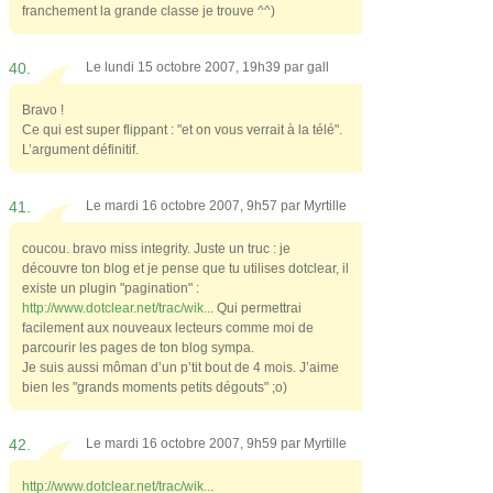
franchement la grande classe je trouve ^^)
40.
Le lundi 15 octobre 2007, 19h39 par
gall
Bravo !
Ce qui est super flippant : "et on vous verrait à la télé".
L’argument définitif.
41.
Le mardi 16 octobre 2007, 9h57 par
Myrtille
coucou. bravo miss integrity. Juste un truc : je
découvre ton blog et je pense que tu utilises dotclear, il
existe un plugin "pagination" :
http://www.dotclear.net/trac/wik..
. Qui permettrai
facilement aux nouveaux lecteurs comme moi de
parcourir les pages de ton blog sympa.
Je suis aussi môman d’un p’tit bout de 4 mois. J’aime
bien les "grands moments petits dégouts" ;o)
42.
Le mardi 16 octobre 2007, 9h59 par
Myrtille
http://www.dotclear.net/trac/wik..
.