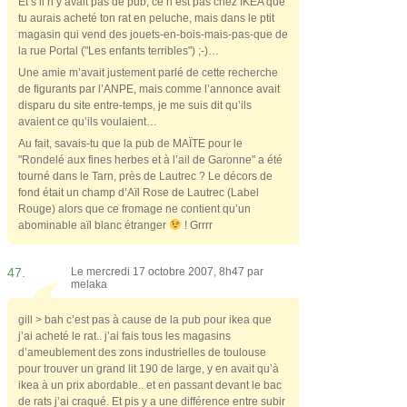
Et s’il n’y avait pas de pub, ce n’est pas chez IKEA que
tu aurais acheté ton rat en peluche, mais dans le ptit
magasin qui vend des jouets-en-bois-mais-pas-que de
la rue Portal ("Les enfants terribles") ;-)…
Une amie m’avait justement parlé de cette recherche
de figurants par l’ANPE, mais comme l’annonce avait
disparu du site entre-temps, je me suis dit qu’ils
avaient ce qu’ils voulaient…
Au fait, savais-tu que la pub de MAÏTE pour le
"Rondelé aux fines herbes et à l’ail de Garonne" a été
tourné dans le Tarn, près de Lautrec ? Le décors de
fond était un champ d’Aïl Rose de Lautrec (Label
Rouge) alors que ce fromage ne contient qu’un
abominable aïl blanc étranger
! Grrrr
47.
Le mercredi 17 octobre 2007, 8h47 par
melaka
gill > bah c’est pas à cause de la pub pour ikea que
j’ai acheté le rat.. j’ai fais tous les magasins
d’ameublement des zons industrielles de toulouse
pour trouver un grand lit 190 de large, y en avait qu’à
ikea à un prix abordable.. et en passant devant le bac
de rats j’ai craqué. Et pis y a une différence entre subir