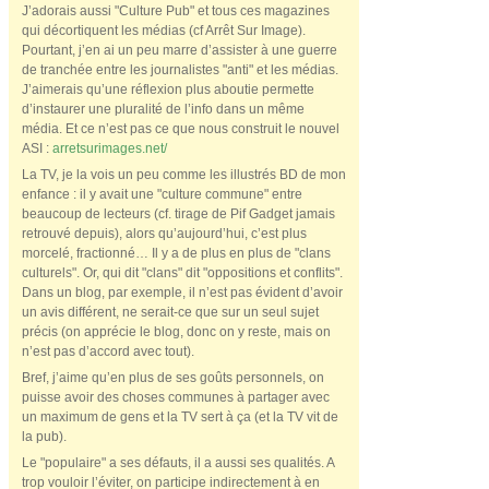
J’adorais aussi "Culture Pub" et tous ces magazines
qui décortiquent les médias (cf Arrêt Sur Image).
Pourtant, j’en ai un peu marre d’assister à une guerre
de tranchée entre les journalistes "anti" et les médias.
J’aimerais qu’une réflexion plus aboutie permette
d’instaurer une pluralité de l’info dans un même
média. Et ce n’est pas ce que nous construit le nouvel
ASI :
arretsurimages.net/
La TV, je la vois un peu comme les illustrés BD de mon
enfance : il y avait une "culture commune" entre
beaucoup de lecteurs (cf. tirage de Pif Gadget jamais
retrouvé depuis), alors qu’aujourd’hui, c’est plus
morcelé, fractionné… Il y a de plus en plus de "clans
culturels". Or, qui dit "clans" dit "oppositions et conflits".
Dans un blog, par exemple, il n’est pas évident d’avoir
un avis différent, ne serait-ce que sur un seul sujet
précis (on apprécie le blog, donc on y reste, mais on
n’est pas d’accord avec tout).
Bref, j’aime qu’en plus de ses goûts personnels, on
puisse avoir des choses communes à partager avec
un maximum de gens et la TV sert à ça (et la TV vit de
la pub).
Le "populaire" a ses défauts, il a aussi ses qualités. A
trop vouloir l’éviter, on participe indirectement à en