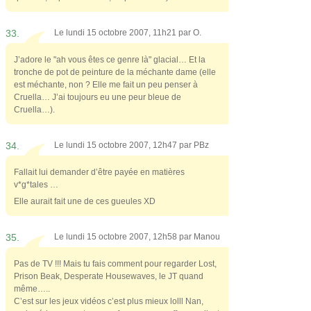
33.
Le lundi 15 octobre 2007, 11h21 par
O.
J’adore le "ah vous êtes ce genre là" glacial… Et la
tronche de pot de peinture de la méchante dame (elle
est méchante, non ? Elle me fait un peu penser à
Cruella… J’ai toujours eu une peur bleue de
Cruella…).
34.
Le lundi 15 octobre 2007, 12h47 par
PBz
Fallait lui demander d’être payée en matières
v*g*tales …
Elle aurait fait une de ces gueules XD
35.
Le lundi 15 octobre 2007, 12h58 par
Manou
Pas de TV !!! Mais tu fais comment pour regarder Lost,
Prison Beak, Desperate Housewaves, le JT quand
même…..
C’est sur les jeux vidéos c’est plus mieux lolll Nan,