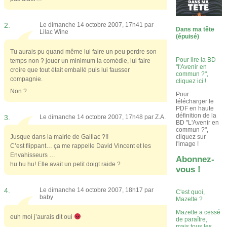
2.
Le dimanche 14 octobre 2007, 17h41 par
Dans ma tête
Lilac Wine
(épuisé)
Tu aurais pu quand même lui faire un peu perdre son
Pour lire la BD
temps non ? jouer un minimum la comédie, lui faire
"l'Avenir en
croire que tout était emballé puis lui fausser
commun ?",
compagnie.
cliquez ici !
Non ?
Pour
télécharger le
PDF en haute
définition de la
3.
Le dimanche 14 octobre 2007, 17h48 par
Z.A.
BD "L'Avenir en
commun ?",
cliquez sur
Jusque dans la mairie de Gaillac ?!!
l'image !
C’est flippant… ça me rappelle David Vincent et les
Envahisseurs …
Abonnez-
hu hu hu! Elle avait un petit doigt raide ?
vous !
4.
Le dimanche 14 octobre 2007, 18h17 par
C'est quoi,
baby
Mazette ?
Mazette a cessé
euh moi j’aurais dit oui
de paraître,
mais tous les