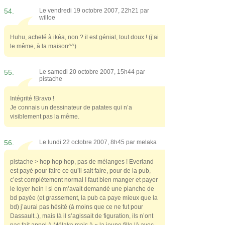
54.
Le vendredi 19 octobre 2007, 22h21 par
willoe
Huhu, acheté à ikéa, non ? il est génial, tout doux ! (j’ai
le même, à la maison^^)
55.
Le samedi 20 octobre 2007, 15h44 par
pistache
Intégrité !Bravo !
Je connais un dessinateur de patates qui n’a
visiblement pas la même.
56.
Le lundi 22 octobre 2007, 8h45 par
melaka
pistache > hop hop hop, pas de mélanges ! Everland
est payé pour faire ce qu’il sait faire, pour de la pub,
c’est complètement normal ! faut bien manger et payer
le loyer hein ! si on m’avait demandé une planche de
bd payée (et grassement, la pub ca paye mieux que la
bd) j’aurai pas hésité (à moins que ce ne fut pour
Dassault..), mais là il s’agissait de figuration, ils n’ont
pas fait appel à Mélaka mais à « la jeune fille là avec