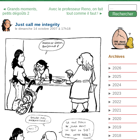
Rechercher :
◄ Grands moments,
Avec le professeur Reno, on fait
petits dégoûts 2
tout comme il faut ! ►
Just call me integrity
le dimanche 14 octobre 2007 à 17h18
Archives
2026
2025
2024
2023
2022
2021
2020
2019
2018