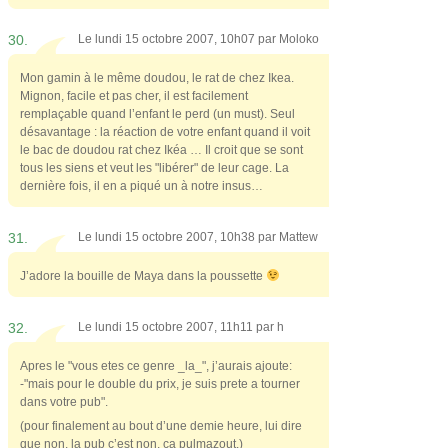
30.
Le lundi 15 octobre 2007, 10h07 par
Moloko
Mon gamin à le même doudou, le rat de chez Ikea.
Mignon, facile et pas cher, il est facilement
remplaçable quand l’enfant le perd (un must). Seul
désavantage : la réaction de votre enfant quand il voit
le bac de doudou rat chez Ikéa … Il croit que se sont
tous les siens et veut les "libérer" de leur cage. La
dernière fois, il en a piqué un à notre insus…
31.
Le lundi 15 octobre 2007, 10h38 par
Mattew
J’adore la bouille de Maya dans la poussette
32.
Le lundi 15 octobre 2007, 11h11 par
h
Apres le "vous etes ce genre _la_", j’aurais ajoute:
-"mais pour le double du prix, je suis prete a tourner
dans votre pub".
(pour finalement au bout d’une demie heure, lui dire
que non, la pub c’est non, ca pulmazout.)