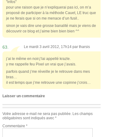
"infos"
pour une raison que je n’expliquerai pas ici, on m’a
proposé de participer à la méthode Cauet, LE truc que
je ne ferais que si on me menace d’un fusil..
sinon je vais dire une grosse banalité mais je viens de
découvrir ce blog et j’aime bien bien bien ^^
63.
Le mardi 3 avril 2012, 17h14 par
tharsis
j’ai le même en noir.j’lai appellé krazle.
y me rappelle feu Pixel un vrai que j’avais.
parfois quand j’me réveille je le retrouve dans mes
bras…
il est temps que j’me retrouve une copinne j’crois…
Laisser un commentaire
Votre adresse e-mail ne sera pas publiée.
Les champs
obligatoires sont indiqués avec
*
Commentaire
*