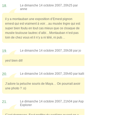
18.
Le dimanche 14 octobre 2007, 20h25 par
anne
il y a montauban une exposition d’Ernest pignon
ernest qui est vraiment à voir…au musée Ingre qui est
super bien foutu en tout cas mieux que ce cloaque de
musée toulouse lautrec d’albi…Montauban n’est pas
loin de chez vous et il n’y a ni télé, ni pub…
19.
Le dimanche 14 octobre 2007, 20h38 par
jo
yes! bien dit!
20.
Le dimanche 14 octobre 2007, 20h40 par
kalli
J’adore la peluche souris de Maya… On pourrait avoir
une photo ? :o)
21.
Le dimanche 14 octobre 2007, 21h04 par
Asp
Explorer
C’est dommage. Faut profiter du système quand on a