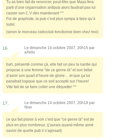
Tu as bien fait de renoncer, peut-être que Maya fera
parti d’une organisation antipub alors faudrait pas lui
casser son C.V dès maintenant ^^
Foi de graphiste, la pub c’est plus sympa à faire qu’à
subir.
(sinon le morceau radioclub fonctionne bien chez moi)
16.
Le dimanche 14 octobre 2007, 20h15 par
aXelis
bah, présenté comme çà, elle fait un peu la nantie qui
propose à une femme "de ce genre-là" et son bébé
d’avoir son quart d’heure de gloire… et que ça lui
paraitrait logique que ce soit accepté sur l’heure!
Vite fait de se faire coller une étiquette! ^^
17.
Le dimanche 14 octobre 2007, 20h18 par
Nixx
ce qui fait plaisir à voir c’est que "ce genre là" est de
plus en plus nombreux. (j’aurais quand même aimé
savoir de quelle pub il s’agissait)