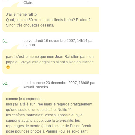
Claire
J’ai le même rat! :p
Quoi, comme 50 millions de clients Ikhéa? Et alors?
Sinon très chouettes dessins.
61.
Le vendredi 16 novembre 2007, 14h14 par
manon
pareil c’est le meme que mon Jean-Rat offert par mon
papa qui croyai etre origial en allant a Ikea en Islande
62.
Le dimanche 23 décembre 2007, 16h08 par
kawaii_saseko
comme je comprends…
moi j’ai la télé sur Free mais je regarde pratiquement
qu’une seule et unique chaîne: Nolife ^^
les chaînes "normales", c’est plu possibleuh, je
supporte autant la pub, que la télé-réalité, les
reportages de merde (ouah l’acteur de Prison Break
pose pour des photos à Pariiiiis!) ou les soi-disant