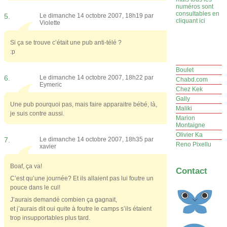
numéros sont
consultables en
5.
Le dimanche 14 octobre 2007, 18h19 par
cliquant ici
Violette
Si ça se trouve c’était une pub anti-télé ?
:p
Boulet
6.
Le dimanche 14 octobre 2007, 18h22 par
Chabd.com
Eymeric
Chez Kek
Gally
Une pub pourquoi pas, mais faire apparaitre bébé, là,
Maliki
je suis contre aussi.
Marion
Montaigne
Olivier Ka
7.
Le dimanche 14 octobre 2007, 18h35 par
Reno Pixellu
xavier
Boaf, ça va!
Contact
C’est qu’une journée? Et ils allaient pas lui foutre un
pouce dans le cul!
J’aurais demandé combien ça gagnait,
et j’aurais dit oui quite à foutre le camps s’ils étaient
trop insupportables plus tard.