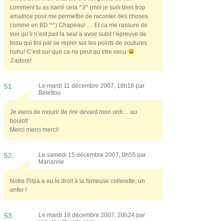
comment tu as narré cela ^3^ (moi je suis bien trop
amatrice pour me permettre de raconter des choses
comme en BD ^^) Chapeau! … Et ca me rassure de
voir qu’il n’est pas la seul a avoir subit l’épreuve de
tissu qui fini par se repler sur les points de soutures
huhu! C’est sur que ca ne peut qu’etre vecu
J’adore!
51.
Le mardi 11 décembre 2007, 18h16 par
Belettou
Je viens de mourir de rire devant mon ordi… au
boulot!
Merci merci merci!
52.
Le samedi 15 décembre 2007, 0h55 par
Marianne
Notre Pilpa a eu le droit à la fameuse collerette, un
enfer !
53.
Le mardi 18 décembre 2007, 20h24 par