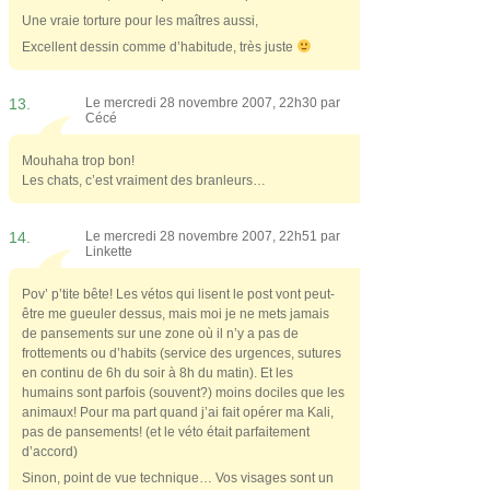
Une vraie torture pour les maîtres aussi,
Excellent dessin comme d’habitude, très juste
13.
Le mercredi 28 novembre 2007, 22h30 par
Cécé
Mouhaha trop bon!
Les chats, c’est vraiment des branleurs…
14.
Le mercredi 28 novembre 2007, 22h51 par
Linkette
Pov’ p’tite bête! Les vétos qui lisent le post vont peut-
être me gueuler dessus, mais moi je ne mets jamais
de pansements sur une zone où il n’y a pas de
frottements ou d’habits (service des urgences, sutures
en continu de 6h du soir à 8h du matin). Et les
humains sont parfois (souvent?) moins dociles que les
animaux! Pour ma part quand j’ai fait opérer ma Kali,
pas de pansements! (et le véto était parfaitement
d’accord)
Sinon, point de vue technique… Vos visages sont un