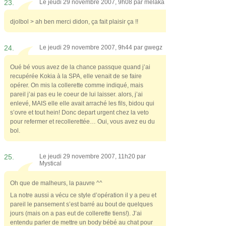
23.
Le jeudi 29 novembre 2007, 9h08 par
melaka
djolbol > ah ben merci didon, ça fait plaisir ça !!
24.
Le jeudi 29 novembre 2007, 9h44 par
gwegz
Oué bé vous avez de la chance passque quand j’ai
recupérée Kokia à la SPA, elle venait de se faire
opérer. On mis la collerette comme indiqué, mais
pareil j’ai pas eu le coeur de lui laisser. alors, j’ai
enlevé, MAIS elle elle avait arraché les fils, bidou qui
s’ovre et tout hein! Donc depart urgent chez la veto
pour refermer et recollerettée… Oui, vous avez eu du
bol.
25.
Le jeudi 29 novembre 2007, 11h20 par
Mystical
Oh que de malheurs, la pauvre ^^
La notre aussi a vécu ce style d’opération il y a peu et
pareil le pansement s’est barré au bout de quelques
jours (mais on a pas eut de collerette tiens!). J’ai
entendu parler de mettre un body bébé au chat pour