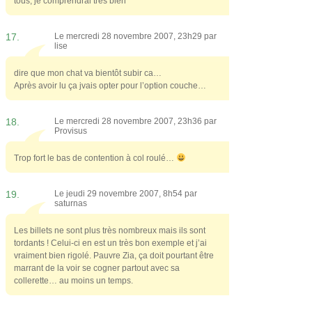
tous, je comprendrai tres bien
17.
Le mercredi 28 novembre 2007, 23h29 par
lise
dire que mon chat va bientôt subir ca…
Après avoir lu ça jvais opter pour l’option couche…
18.
Le mercredi 28 novembre 2007, 23h36 par
Provisus
Trop fort le bas de contention à col roulé…
19.
Le jeudi 29 novembre 2007, 8h54 par
saturnas
Les billets ne sont plus très nombreux mais ils sont
tordants ! Celui-ci en est un très bon exemple et j’ai
vraiment bien rigolé. Pauvre Zia, ça doit pourtant être
marrant de la voir se cogner partout avec sa
collerette… au moins un temps.