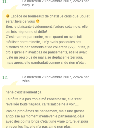
11.
Le mercredi 28 novembre 2007, 22h23 par
baby_k
Espèce de bourreaux de chats! Je crois que Boulet
serait fiers de vous
Bon, je plaisante évidemment, j’adore cette note, elle
est très mignonne et drôle!
C’est marrant par contre, mais quand on avait fait
stériliser notre minette, il n’y avais pas toutes ces
histoires de pansements et de collerette (??) En fait, je
crois qu’elle n’avait pas de pansements, et elle avait
juste un peu plus de mal à se déplacer le 1er jour,
mais après, elle gambadait comme si de rien n’était!
12.
Le mercredi 28 novembre 2007, 22h24 par
zélia
héhé c’est tellement ça
La nôtre n’a pas trop aimé l’anesthesie, elle s’est
réveillée toute flagada, ca faisait peine à voir….
Pas de problèmes de pansement, mais une grosse
angoisse au moment d’enlever le pansement, déjà
avec des points longs c’était une vraie torture, et pour
enlever les fils, elle n’a pas aimé non plus.