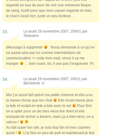
regardé en bas de peur de voir une immense flaque
de sang, hurlé pour que mon copain regarde en bas,
le chat n’avait rien, juste un peu boiteux…
33.
Le jeudi 29 novembre 2007, 20h01 par
Sequana
(Message à supprimer
: Noisy demande à ce qu’on
ne passe plus par lui comme intermédiaire de
communication >< note mon mail, sinon il va me
manger
… ben ouais, toi, il ose pas t’engueuler :P)
34.
Le jeudi 29 novembre 2007, 20h11 par
Bénédicte =]
Moi j’ai aussi fait opéré ma petite chienne et elle a eu
la meme chose que ton chat
Elle levait meme plus
la tete et restait en tete a tete avec le sol
Pour finir
on a opter pour un de mes vieux tee shert et elle
essayait de lecher a travers, mais ça a bien tenu, on a
vaincu !
Au fait super ton site, je suis trop fan et mes copines
aussi !
( j’ai fais un peu de pub et maintenant je fais