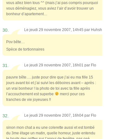
vous allez bien tous ^^ (mais j’ai pas compris pourquoi
vous déménagiez, vous aviez l’air d’avoir trouver un
bonheur d’apartement…
30.
Le jeudi 29 novembre 2007, 14h45 par
Huhsh
Pov bête…
Spèce de tortionnaires
31.
Le jeudi 29 novembre 2007, 16h01 par
Flo
pauvre bête…. juste pour dire que j’ai eu ma fille 15
jours avant toi et j’ai suivi les déboires avant – après :
un vrai bonheur ! la photo de toi avec ta fille après
l’accouchement est superbe
merci pour ces
tranches de vie joyeuses !!
32.
Le jeudi 29 novembre 2007, 16h04 par
Flo
sinon mon chat a eu une colerette aussi et est tombé
du 3me étage un matin, quelle horreur, juste entendu
le bruits des griffes sur l’appui de fenêtre, pas osé