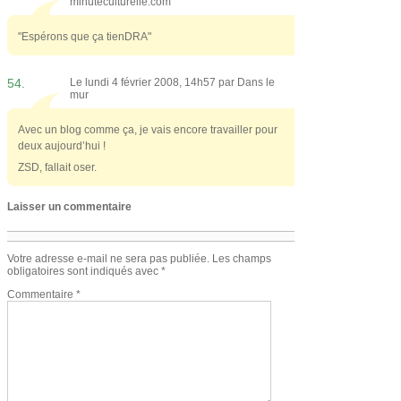
minuteculturelle.com
"Espérons que ça tienDRA"
54.
Le lundi 4 février 2008, 14h57 par
Dans le
mur
Avec un blog comme ça, je vais encore travailler pour
deux aujourd’hui !
ZSD, fallait oser.
Laisser un commentaire
Votre adresse e-mail ne sera pas publiée.
Les champs
obligatoires sont indiqués avec
*
Commentaire
*