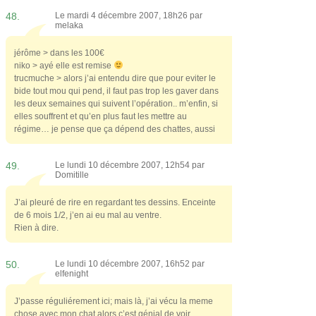
48.
Le mardi 4 décembre 2007, 18h26 par
melaka
jérôme > dans les 100€
niko > ayé elle est remise
trucmuche > alors j’ai entendu dire que pour eviter le
bide tout mou qui pend, il faut pas trop les gaver dans
les deux semaines qui suivent l’opération.. m’enfin, si
elles souffrent et qu’en plus faut les mettre au
régime… je pense que ça dépend des chattes, aussi
49.
Le lundi 10 décembre 2007, 12h54 par
Domitille
J’ai pleuré de rire en regardant tes dessins. Enceinte
de 6 mois 1/2, j’en ai eu mal au ventre.
Rien à dire.
50.
Le lundi 10 décembre 2007, 16h52 par
elfenight
J’passe réguliérement ici; mais là, j’ai vécu la meme
chose avec mon chat alors c’est génial de voir