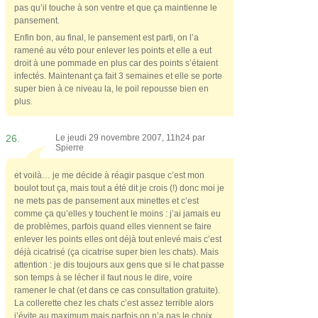
pas qu’il touche à son ventre et que ça maintienne le
pansement.
Enfin bon, au final, le pansement est parti, on l’a
ramené au véto pour enlever les points et elle a eut
droit à une pommade en plus car des points s’étaient
infectés. Maintenant ça fait 3 semaines et elle se porte
super bien à ce niveau la, le poil repousse bien en
plus.
26.
Le jeudi 29 novembre 2007, 11h24 par
Spierre
et voilà… je me décide à réagir pasque c’est mon
boulot tout ça, mais tout a été dit je crois (!) donc moi je
ne mets pas de pansement aux minettes et c’est
comme ça qu’elles y touchent le moins : j’ai jamais eu
de problèmes, parfois quand elles viennent se faire
enlever les points elles ont déjà tout enlevé mais c’est
déjà cicatrisé (ça cicatrise super bien les chats). Mais
attention : je dis toujours aux gens que si le chat passe
son temps à se lécher il faut nous le dire, voire
ramener le chat (et dans ce cas consultation gratuite).
La collerette chez les chats c’est assez terrible alors
j’évite au maximum mais parfois on n’a pas le choix…