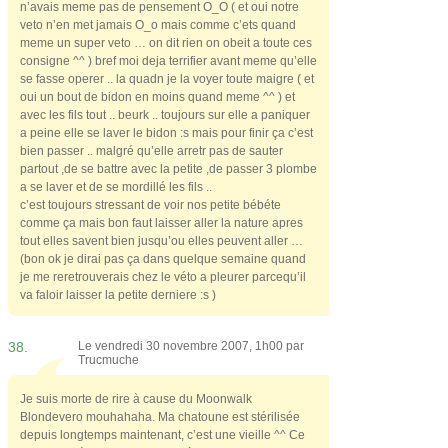
n’avais meme pas de pensement O_O ( et oui notre
veto n’en met jamais O_o mais comme c’ets quand
meme un super veto … on dit rien on obeit a toute ces
consigne ^^ ) bref moi deja terrifier avant meme qu’elle
se fasse operer .. la quadn je la voyer toute maigre ( et
oui un bout de bidon en moins quand meme ^^ ) et
avec les fils tout .. beurk .. toujours sur elle a paniquer
a peine elle se laver le bidon :s mais pour finir ça c’est
bien passer .. malgré qu’elle arretr pas de sauter
partout ,de se battre avec la petite ,de passer 3 plombe
a se laver et de se mordillé les fils ..
c’est toujours stressant de voir nos petite bébéte
comme ça mais bon faut laisser aller la nature apres
tout elles savent bien jusqu’ou elles peuvent aller …
(bon ok je dirai pas ça dans quelque semaine quand
je me reretrouverais chez le véto a pleurer parcequ’il
va faloir laisser la petite derniere :s )
38.
Le vendredi 30 novembre 2007, 1h00 par
Trucmuche
Je suis morte de rire à cause du Moonwalk
Blondevero mouhahaha. Ma chatoune est stérilisée
depuis longtemps maintenant, c’est une vieille ^^ Ce