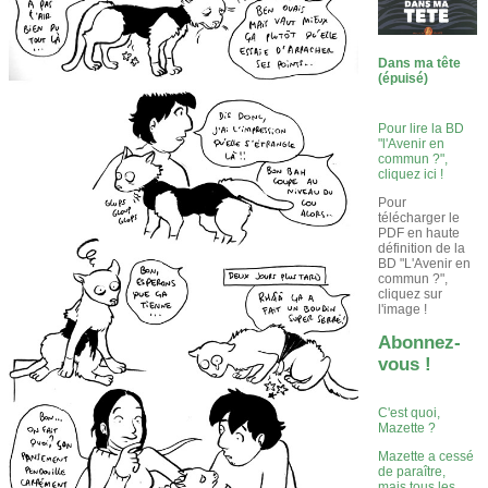
Dans ma tête
(épuisé)
Pour lire la BD
"l'Avenir en
commun ?",
cliquez ici !
Pour
télécharger le
PDF en haute
définition de la
BD "L'Avenir en
commun ?",
cliquez sur
l'image !
Abonnez-
vous !
C'est quoi,
Mazette ?
Mazette a cessé
de paraître,
mais tous les