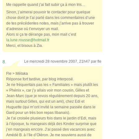
Me rappelle quand j’ai fait subir ça à mon Iris…
Sinon, j’aimerai pouvoir te contacter pour quelque
chose dont je t’ai parlé dans les commentaires d’une
de tes précédentes notes, mais j’arrive pas à trouver
d’adresse où t’envoyer un mail.
Alors si ça te dérange pas, mon mail c’est
la.lune.rousse@hotmail.fr
Merci, et bisous à Zia.
8.
Le mercredi 28 novembre 2007, 21h47 par
fle
Fle > Mélaka
Réponse fort tardive, par blog interposé.
Je ne fréquentais pas les « Familiales » mais plutôt les
« Phénix », car j’y allais voir mon cousin, Gilles et
Jean-Marc (que je revois régulièrement depuis 20 ans,
mais surtout Gilles, qui est un ami), chez Edi et
Huguette (qui m’ont invité la semaine passée dans le
Gard pour un très bon repas libanais).
Je t’ai croisée plusieurs fois dans le jardin d’Edi, mais
à l’époque, tu mangeais déjà des Kinder surprise que
j’en mangeais encore. J’ai passé des vacances avec
Amédé B. à l’Ile d’Oléron. Je me souviens aussi de