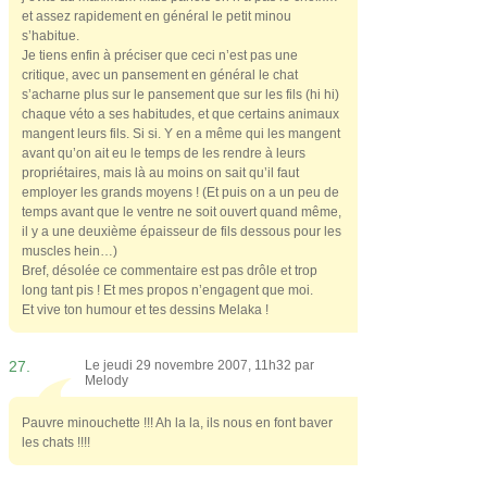
et assez rapidement en général le petit minou
s’habitue.
Je tiens enfin à préciser que ceci n’est pas une
critique, avec un pansement en général le chat
s’acharne plus sur le pansement que sur les fils (hi hi)
chaque véto a ses habitudes, et que certains animaux
mangent leurs fils. Si si. Y en a même qui les mangent
avant qu’on ait eu le temps de les rendre à leurs
propriétaires, mais là au moins on sait qu’il faut
employer les grands moyens ! (Et puis on a un peu de
temps avant que le ventre ne soit ouvert quand même,
il y a une deuxième épaisseur de fils dessous pour les
muscles hein…)
Bref, désolée ce commentaire est pas drôle et trop
long tant pis ! Et mes propos n’engagent que moi.
Et vive ton humour et tes dessins Melaka !
27.
Le jeudi 29 novembre 2007, 11h32 par
Melody
Pauvre minouchette !!! Ah la la, ils nous en font baver
les chats !!!!