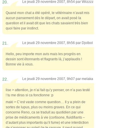
20.
Le jeudi 29 novembre 2007, 8h54 par
Wiizzzz
Quand mon chat a été opéré, le vétérinaire n’avait mis
aucun pansement dès le départ, on avait posé la
question et il avait dit que les chats savaient très bien
quoi faire par instinct.
21.
Le jeudi 29 novembre 2007, 8h56 par
Djolbol
Hello, peu importe mon avis mais les progrès en
dessin sont étonnants et flagrants là, j’applaudis !
Bonne vie à vous.
22.
Le jeudi 29 novembre 2007, 9h07 par
melaka
lise > attention, je n’ai fait qu’y penser, on n’a pas testé
! tu me diras si ca fonctionne :p
maki > C’est vaste comme question… Il y a plein de
sortes de lupus, plus ou moins graves. En ce qui
concerne Reno, ca se traduit au quotidien par une
prise de médicaments à vie (cortisone, fluidifiants –
d’autant plus importants qu’il fume) et une interdiction
de s’exposer au soleil (je te rassure, il peut quand