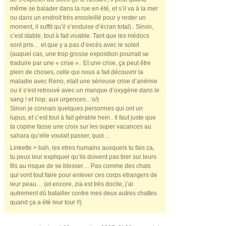
même se balader dans la rue en été, et s’il va à la mer
ou dans un endroit très ensoleillé pour y rester un
moment, il suffit qu’il s’enduise d’écran total).. Sinon,
c’est stable, tout à fait vivable. Tant que les médocs
sont pris… et que y a pas d’excès avec le soleil
(auquel cas, une trop grosse exposition pourrait se
traduire par une « crise ».. Et une crise, ça peut être
plein de choses, celle qui nous a fait découvrir la
maladie avec Reno, etait une sérieuse crise d’anémie
ou il s’est retrouvé avec un manque d’oxygène dans le
sang ! et hop, aux urgences.. :o/)
Sinon je connais quelques personnes qui ont un
lupus, et c’est tout à fait gérable hein.. Il faut juste que
ta copine fasse une croix sur les super vacances au
sahara qu’elle voulait passer, quoi…
Linkette > bah, les etres humains auxquels tu fais ca,
tu peux leur expliquer qu’ils doivent pas tirer sur leurs
fils au risque de se blesser… Pas comme des chats
qui vont tout faire pour enlever ces corps etrangers de
leur peau… (et encore, zia est très docile, j’ai
autrement dû batailler contre mes deux autres chattes
quand ça a été leur tour !!)