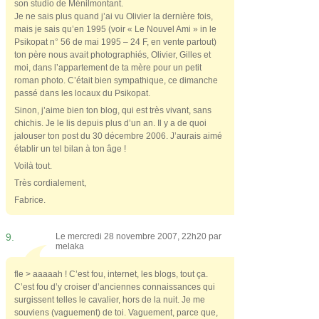
son studio de Ménilmontant.
Je ne sais plus quand j’ai vu Olivier la dernière fois,
mais je sais qu’en 1995 (voir « Le Nouvel Ami » in le
Psikopat n° 56 de mai 1995 – 24 F, en vente partout)
ton père nous avait photographiés, Olivier, Gilles et
moi, dans l’appartement de ta mère pour un petit
roman photo. C’était bien sympathique, ce dimanche
passé dans les locaux du Psikopat.
Sinon, j’aime bien ton blog, qui est très vivant, sans
chichis. Je le lis depuis plus d’un an. Il y a de quoi
jalouser ton post du 30 décembre 2006. J’aurais aimé
établir un tel bilan à ton âge !
Voilà tout.
Très cordialement,
Fabrice.
9.
Le mercredi 28 novembre 2007, 22h20 par
melaka
fle > aaaaah ! C’est fou, internet, les blogs, tout ça.
C’est fou d’y croiser d’anciennes connaissances qui
surgissent telles le cavalier, hors de la nuit. Je me
souviens (vaguement) de toi. Vaguement, parce que,