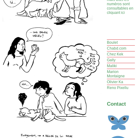
numéros sont
consultables en
cliquant ici
Boulet
Chabd.com
Chez Kek
Gally
Maliki
Marion
Montaigne
Olivier Ka
Reno Pixellu
Contact