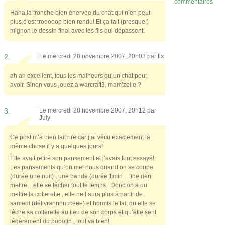
commentaires
Haha,la tronche bien énervée du chat qui n’en peut
plus,c’est trooooop bien rendu! Et ça fait (presque!)
mignon le dessin final avec les fils qui dépassent.
2.
Le mercredi 28 novembre 2007, 20h03 par
fix
ah ah excellent, tous les malheurs qu’un chat peut
avoir. Sinon vous jouez à warcraft3, mam’zelle ?
3.
Le mercredi 28 novembre 2007, 20h12 par
July
Ce post m’a bien fait rire car j’ai vécu exactement la
même chose il y a quelques jours!
Elle avait retiré son pansement et j’avais tout essayé!
Les pansements qu’on met nous quand on se coupe
(durée une nuit) , une bande (durée 1min …)ne rien
mettre…elle se lécher tout le temps ..Donc on a du
mettre la collerette , elle ne l’aura plus à partir de
samedi (délivrannnncceee) et hormis le fait qu’elle se
lèche sa collerette au lieu de son corps et qu’elle sent
légèrement du popotin , tout va bien!