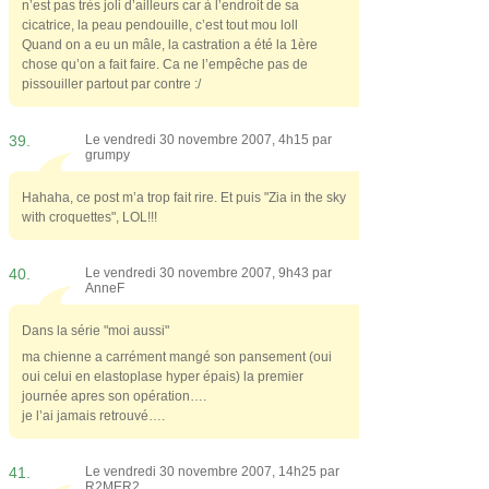
n’est pas très joli d’ailleurs car à l’endroit de sa
cicatrice, la peau pendouille, c’est tout mou loll
Quand on a eu un mâle, la castration a été la 1ère
chose qu’on a fait faire. Ca ne l’empêche pas de
pissouiller partout par contre :/
39.
Le vendredi 30 novembre 2007, 4h15 par
grumpy
Hahaha, ce post m’a trop fait rire. Et puis "Zia in the sky
with croquettes", LOL!!!
40.
Le vendredi 30 novembre 2007, 9h43 par
AnneF
Dans la série "moi aussi"
ma chienne a carrément mangé son pansement (oui
oui celui en elastoplase hyper épais) la premier
journée apres son opération….
je l’ai jamais retrouvé….
41.
Le vendredi 30 novembre 2007, 14h25 par
R2MER2