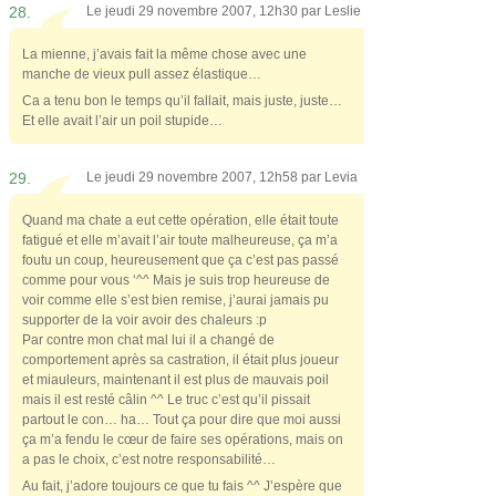
28.
Le jeudi 29 novembre 2007, 12h30 par
Leslie
La mienne, j’avais fait la même chose avec une
manche de vieux pull assez élastique…
Ca a tenu bon le temps qu’il fallait, mais juste, juste…
Et elle avait l’air un poil stupide…
29.
Le jeudi 29 novembre 2007, 12h58 par
Levia
Quand ma chate a eut cette opération, elle était toute
fatigué et elle m’avait l’air toute malheureuse, ça m’a
foutu un coup, heureusement que ça c’est pas passé
comme pour vous ‘^^ Mais je suis trop heureuse de
voir comme elle s’est bien remise, j’aurai jamais pu
supporter de la voir avoir des chaleurs :p
Par contre mon chat mal lui il a changé de
comportement après sa castration, il était plus joueur
et miauleurs, maintenant il est plus de mauvais poil
mais il est resté câlin ^^ Le truc c’est qu’il pissait
partout le con… ha… Tout ça pour dire que moi aussi
ça m’a fendu le cœur de faire ses opérations, mais on
a pas le choix, c’est notre responsabilité…
Au fait, j’adore toujours ce que tu fais ^^ J’espère que