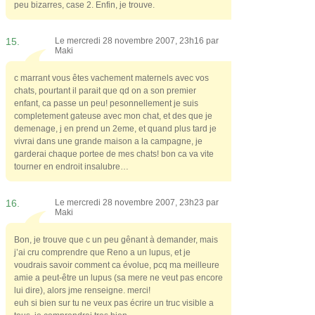
peu bizarres, case 2. Enfin, je trouve.
15.
Le mercredi 28 novembre 2007, 23h16 par
Maki
c marrant vous êtes vachement maternels avec vos
chats, pourtant il parait que qd on a son premier
enfant, ca passe un peu! pesonnellement je suis
completement gateuse avec mon chat, et des que je
demenage, j en prend un 2eme, et quand plus tard je
vivrai dans une grande maison a la campagne, je
garderai chaque portee de mes chats! bon ca va vite
tourner en endroit insalubre…
16.
Le mercredi 28 novembre 2007, 23h23 par
Maki
Bon, je trouve que c un peu gênant à demander, mais
j’ai cru comprendre que Reno a un lupus, et je
voudrais savoir comment ca évolue, pcq ma meilleure
amie a peut-être un lupus (sa mere ne veut pas encore
lui dire), alors jme renseigne. merci!
euh si bien sur tu ne veux pas écrire un truc visible a