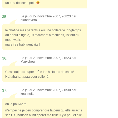
un peu de leche pet !
35.
Le jeudi 29 novembre 2007, 20h23 par
blondevero
le chat de mes parents a eu une collerette longtemps.
au debut c rigolo, ils marchent a reculons, ils font du
moonwalk.
mais ils s’habituent vite !
36.
Le jeudi 29 novembre 2007, 21h23 par
Marychou
C’est toujours super drôle les histoires de chats!
Hahahahahaaaa pour celle-là!
37.
Le jeudi 29 novembre 2007, 21h30 par
koalinette
oh la pauvre :s
n’empeche je peu comprendre la peur qu’elle arrache
ses fils , nouson a fait operer ma fifille il y a peu et elle