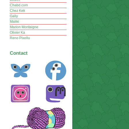
Chabd.com
Chez Kek
Gally
Maliki
Marion Montaigne
Olivier Ka
Reno Pixellu
Contact