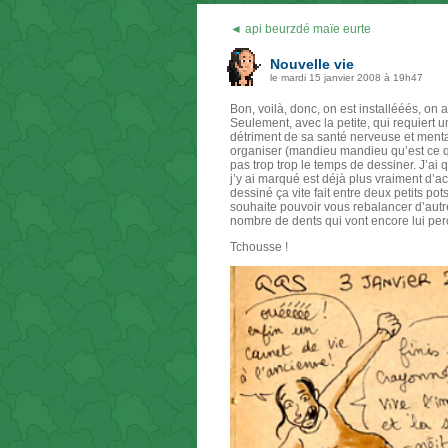
◄ api beurzdé maïe eurte
Nouvelle vie
le mardi 15 janvier 2008 à 19h47
Bon, voilà, donc, on est installééés, on
Seulement, avec la petite, qui requiert u
détriment de sa santé nerveuse et mentale
organiser (mandieu mandieu qu’est ce q
pas trop trop le temps de dessiner. J’
j’y ai marqué est déjà plus vraiment d’ac
dessiné ça vite fait entre deux petits po
souhaite pouvoir vous rebalancer d’autre
nombre de dents qui vont encore lui perc
Tchousse !