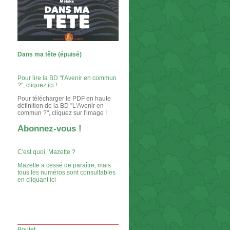
Dans ma tête (épuisé)
Pour lire la BD "l'Avenir en commun
?", cliquez ici !
Pour télécharger le PDF en haute
définition de la BD "L'Avenir en
commun ?", cliquez sur l'image !
Abonnez-vous !
C'est quoi, Mazette ?
Mazette a cessé de paraître, mais
tous les numéros sont consultables
en cliquant ici
Boulet