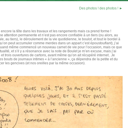
Des photos ! des photos ! ►
 a encore la tête dans les travaux et les rangements mais ca prend forme !
ne attention permanente et n’est pas encore confiable à un tiers (ou alors, au
, au tiers), le déroulement de la vie quotidienne, le boulot, et tout le bordel à
u’on peut accumuler comme merdes dans un appart c’est époustouflant), j’ai
ai quand même commencé un nouveau carnet de vie pour l’occasion, mais ce que
tualité, et s’il y a résonance avec la note de Boulet je m’en excuse, mais j’ai
ts et trois ouvertures de cartons, avant même qu’on ait récupéré internet.. Je
s bouts de journaux intimes « à l’ancienne », ça dépendra de la petite et du
er les gencives (et nos oreilles par la même occasion).