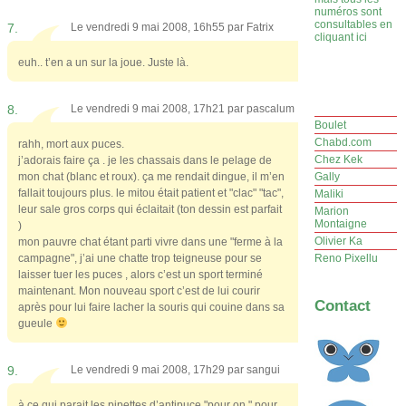
numéros sont
consultables en
7.
Le vendredi 9 mai 2008, 16h55 par
Fatrix
cliquant ici
euh.. t’en a un sur la joue. Juste là.
8.
Le vendredi 9 mai 2008, 17h21 par
pascalum
Boulet
Chabd.com
rahh, mort aux puces.
Chez Kek
j’adorais faire ça . je les chassais dans le pelage de
mon chat (blanc et roux). ça me rendait dingue, il m’en
Gally
fallait toujours plus. le mitou était patient et "clac" "tac",
Maliki
leur sale gros corps qui éclaitait (ton dessin est parfait
Marion
Montaigne
)
Olivier Ka
mon pauvre chat étant parti vivre dans une "ferme à la
campagne", j’ai une chatte trop teigneuse pour se
Reno Pixellu
laisser tuer les puces , alors c’est un sport terminé
maintenant. Mon nouveau sport c’est de lui courir
Contact
après pour lui faire lacher la souris qui couine dans sa
gueule
9.
Le vendredi 9 mai 2008, 17h29 par
sangui
à ce qui parait les pipettes d’antipuce "pour on " pour