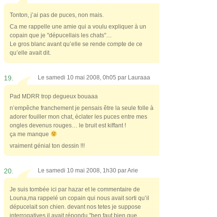
Tonton, j’ai pas de puces, non mais.
Ca me rappelle une amie qui a voulu expliquer à un
copain que je "dépucellais les chats"…
Le gros blanc avant qu’elle se rende compte de ce
qu’elle avait dit.
19.
Le samedi 10 mai 2008, 0h05 par
Lauraaa
Pad MDRR trop degueux bouaaa
n’empêche franchement je pensais être la seule folle à
adorer fouiller mon chat, éclater les puces entre mes
ongles devenus rouges… le bruit est kiffant !
ça me manque
vraiment génial ton dessin !!!
20.
Le samedi 10 mai 2008, 1h30 par
Arie
Je suis tombée ici par hazar et le commentaire de
Louna,ma rappelé un copain qui nous avait sorti qu’il
dépucelait son chien. devant nos tetes je suppose
interrogatives,il avait répondu "ben faut bien que