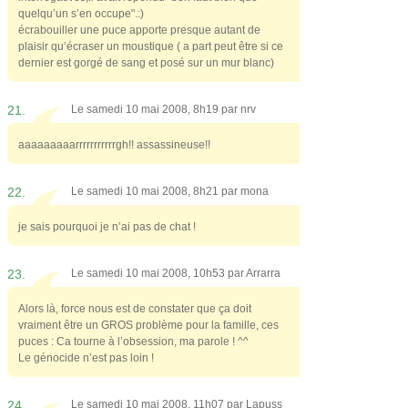
quelqu’un s’en occupe".:)
écrabouiller une puce apporte presque autant de
plaisir qu’écraser un moustique ( a part peut être si ce
dernier est gorgé de sang et posé sur un mur blanc)
21.
Le samedi 10 mai 2008, 8h19 par
nrv
aaaaaaaaarrrrrrrrrrrgh!! assassineuse!!
22.
Le samedi 10 mai 2008, 8h21 par
mona
je sais pourquoi je n’ai pas de chat !
23.
Le samedi 10 mai 2008, 10h53 par
Arrarra
Alors là, force nous est de constater que ça doit
vraiment être un GROS problème pour la famille, ces
puces : Ca tourne à l’obsession, ma parole ! ^^
Le génocide n’est pas loin !
24.
Le samedi 10 mai 2008, 11h07 par
Lapuss