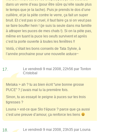
dans un verre d’eau (pour être sûre qu’elle saute plus
le temps que je la lache). Puis je prends le dos d’une
cuillère, et je la pète contre le verre, ça fait un super
bruit. Et c’est pas si cruel, il faut faire ça si on veut pas
se faire bouffer hein ! (je suis la seule dans ma famille
à attraper les puces de mes chats !). Si on la pète pas,
même en tuant la puce les oeufs survivent et après
c’est la porte ouverte à toutes les fenêtres !!
Voilà, c’était les bons conseils de Tata Sylvie, à
l’année prochaine pour une nouvelle astuce~
17.
Le vendredi 9 mai 2008, 22h56 par
Tonton
Cristobal
Melaka > ah ? tu as bien écrit "une bonne grosse
PUCE" ? j’avais mal lu la première fois.
Sinon, tu as essayé le peigne à puces sur tes trois
tigresses ?
Louna > est-ce que Slo t’épuce ? parce que ça aussi
c’est une preuve d’amour, ça renforce les liens
18.
Le vendredi 9 mai 2008, 23h35 par
Louna