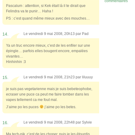
commentaires
Pascalum : attention, si Kek était là il te dirait que
Felindra va te punir… Haha !
PS : c’est quand même mieux avec des mouches…
14.
Le vendredi 9 mai 2008, 20h13 par
Pad
Ya un truc encore mieux, c’est de les enfiler sur une
épingle… parfois elles bougent encore, empalées
vivantes…
Hinhinhin :3
15.
Le vendredi 9 mai 2008, 21h23 par
liluuuy
je suis pas vegetarienne mais je suis bebeteophobe,
ecraser une puce ca peut me faire tomber dans les
vapes tellement ca me fout mal.
J’aime po les puces
j’aime po les betes.
16.
Le vendredi 9 mai 2008, 22h48 par
Sylvie
Ma tech-nik, c’est de les choper, puis je les étourdis