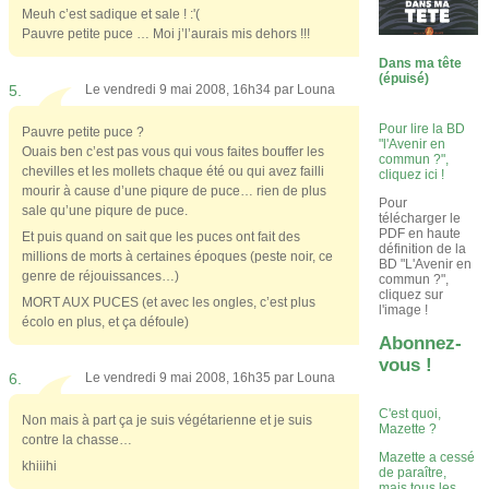
Meuh c’est sadique et sale ! :'(
Pauvre petite puce … Moi j’l’aurais mis dehors !!!
Dans ma tête
(épuisé)
5.
Le vendredi 9 mai 2008, 16h34 par
Louna
Pour lire la BD
Pauvre petite puce ?
"l'Avenir en
Ouais ben c’est pas vous qui vous faites bouffer les
commun ?",
chevilles et les mollets chaque été ou qui avez failli
cliquez ici !
mourir à cause d’une piqure de puce… rien de plus
Pour
sale qu’une piqure de puce.
télécharger le
PDF en haute
Et puis quand on sait que les puces ont fait des
définition de la
millions de morts à certaines époques (peste noir, ce
BD "L'Avenir en
genre de réjouissances…)
commun ?",
cliquez sur
MORT AUX PUCES (et avec les ongles, c’est plus
l'image !
écolo en plus, et ça défoule)
Abonnez-
vous !
6.
Le vendredi 9 mai 2008, 16h35 par
Louna
C'est quoi,
Non mais à part ça je suis végétarienne et je suis
Mazette ?
contre la chasse…
Mazette a cessé
khiiihi
de paraître,
mais tous les