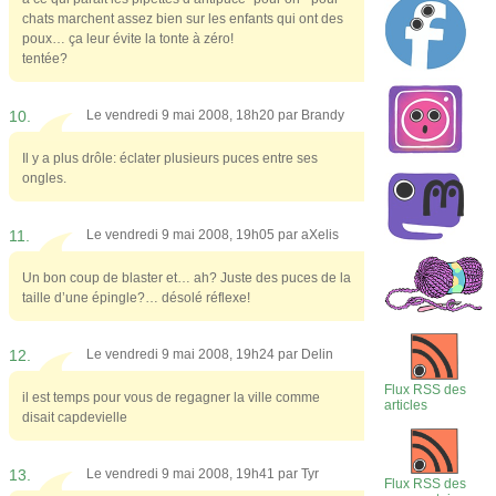
chats marchent assez bien sur les enfants qui ont des
poux… ça leur évite la tonte à zéro!
tentée?
10.
Le vendredi 9 mai 2008, 18h20 par
Brandy
Il y a plus drôle: éclater plusieurs puces entre ses
ongles.
11.
Le vendredi 9 mai 2008, 19h05 par
aXelis
Un bon coup de blaster et… ah? Juste des puces de la
taille d’une épingle?… désolé réflexe!
12.
Le vendredi 9 mai 2008, 19h24 par
Delin
Flux RSS des
il est temps pour vous de regagner la ville comme
articles
disait capdevielle
13.
Le vendredi 9 mai 2008, 19h41 par
Tyr
Flux RSS des