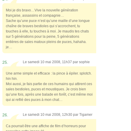
Moi je dis bravo…Vive la nouvelle génération
française, assassins et compagnie…
Sache qu’une puce n’est qu’une maille d’une longue
chaîne de braves bestioles qui s’accrochent, tu
touches à elle, tu touches à moi. Je maudis tes chats
sur 5 générations pour la peine, 5 générations
entières de sales matoux pleins de puces, hahaha.
je…
25.
Le samedi 10 mai 2008, 11h37 par
sophie
Une arme simple et efficace : la pince à épiler. splotch.
hin hin.
Moi aussi, je fais partie de ces humains qui attirent ces
sales bestioles, puces et moustiques. Je crois bien
qu’une fois, après une balade en forêt, c’est même moi
qui ai refilé des puces à mon chat…
26.
Le samedi 10 mai 2008, 12h30 par
Tigamer
Ca pourrait être une affiche de film d’horreurs pour