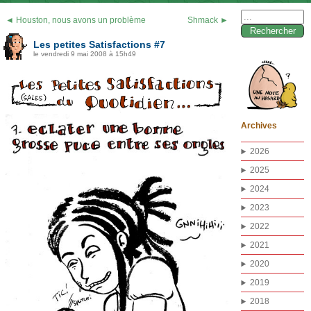
Rechercher :
◄ Houston, nous avons un problème
Shmack ►
Les petites Satisfactions #7
le vendredi 9 mai 2008 à 15h49
Archives
2026
2025
2024
2023
2022
2021
2020
2019
2018