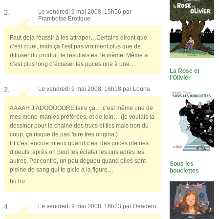
2.
Le vendredi 9 mai 2008, 15h56 par
Framboise Erotique
Faut déjà réussir à les attraper…Certains diront que
c’est cruel, mais ça l’est pas vraiment plus que de
diffuser du produit, le résultats est le même. Même si
c’est plus long d’écraser les puces une à une…
La Rose et
l’Olivier
3.
Le vendredi 9 mai 2008, 16h18 par
Louna
AAAAH J’ADOOOOORE faire ça… c’est même une de
mes mono-manies préférées, et de loin… (je voulais la
dessiner pour la chaine des trucs et tics mais bon du
coup, ça risque de pas faire tres original)
Et c’est encore mieux quand c’est des puces pleines
d’oeufs, après on peut les éclater les uns apres les
autres. Par contre, un peu dégueu quand elles sont
Sous les
pleine de sang qui te gicle à la figure…
bouclettes
hu hu
4.
Le vendredi 9 mai 2008, 16h23 par
Deadern