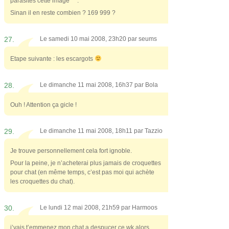
parasites cette image ^^.
Sinan il en reste combien ? 169 999 ?
27.
Le samedi 10 mai 2008, 23h20 par
seums
Etape suivante : les escargots
28.
Le dimanche 11 mai 2008, 16h37 par
Bola
Ouh ! Attention ça gicle !
29.
Le dimanche 11 mai 2008, 18h11 par
Tazzio
Je trouve personnellement cela fort ignoble.
Pour la peine, je n’acheterai plus jamais de croquettes
pour chat (en même temps, c’est pas moi qui achète
les croquettes du chat).
30.
Le lundi 12 mai 2008, 21h59 par
Harmoos
j’vais t’emmenez mon chat a despucer ce wk alors ..